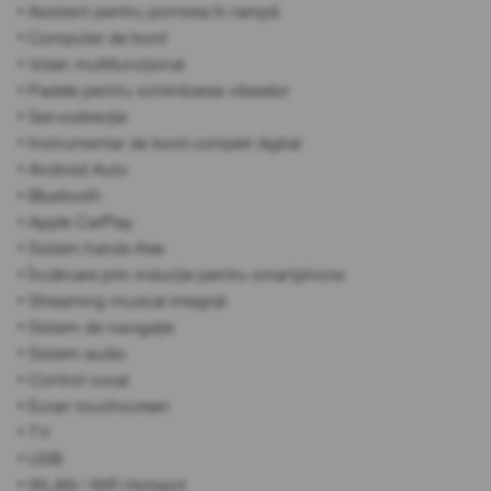
• Asistent pentru pornirea în rampă
• Computer de bord
• Volan multifuncțional
• Padele pentru schimbarea vitezelor
• Servodirecție
• Instrumentar de bord complet digital
• Android Auto
• Bluetooth
• Apple CarPlay
• Sistem hands-free
• Încărcare prin inducție pentru smartphone
• Streaming muzical integrat
• Sistem de navigație
• Sistem audio
• Control vocal
• Ecran touchscreen
• TV
• USB
• WLAN / WiFi Hotspot