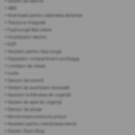
• Sistem de alarmă
• ABS
• Avertizare pentru păstrarea distanței
• Tracțiune integrală
• Fază lungă fără orbire
• Imobilizator electric
• ESP
• Asistent pentru faza lungă
• Separator compartiment portbagaj
• Limitator de viteză
• Isofix
• Senzor de lumină
• Sistem de avertizare oboseală
• Asistent la frânarea de urgență
• Sistem de apel de urgență
• Senzor de ploaie
• Monitorizare presiune pneuri
• Asistent pentru menținerea benzii
• Sistem Start-Stop