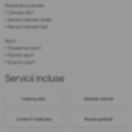
Asistență la parcare
• Cameră 360°
• Senzori parcare spate
• Senzori parcare față
Sport
• Suspensie sport
• Pachet sport
• Scaune sport
Servicii incluse
Leasing auto
Garanție extinsă
Livrare în toată țara
Revizie gratuită