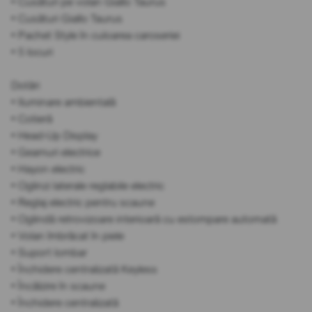
• Cusături pe volan Giallo Taurus
• Cusături Giallo Taurus
• Pachet Style în culoarea caroseriei
• 5 locuri
Dotări
• Iluminare ambientală
• Cotieră
• Head-Up Display
• Geamuri electrice
• Hayon electric
• Oglinzi laterale reglabile electric
• Reglaj electric pentru scaune
• Oglindă retrovizoare interioară cu estompare automată
• Volan îmbrăcat în piele
• Suport lombar
• Închidere centralizată Keyless
• Încălzire în scaune
• Închidere centralizată