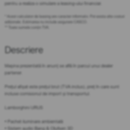
pentru a realiza o simulare a leasing-ului financiar.
* Acest calculator de leasing are caracter informativ. Pot exista alte costuri
adiționale. Estimarea nu include asigurare CASCO.
** Toate sumele conțin TVA.
Descriere
Mașina prezentată în anunț se află în parcul unui dealer
partener.
Prețul afișat este prețul brut (TVA inclus), preț în care sunt
incluse comisionul de import și transportul.
Lamborghini URUS
• Pachet iluminare ambientală
• Sistem audio Bang & Olufsen 3D