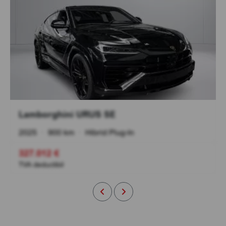
Lamborghini URUS SE
2025
•
900 km
•
Hibrid Plug-In
327.012 €
TVA deductibil