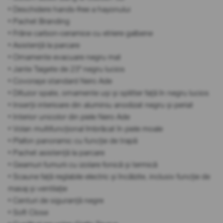
• Deschidere hands-free a hayonului
• Pachet Branding
• Frâne carbon-ceramice cu etriere galbene
• Asistență la parcare
• Ornamente evacuare negru mat
• Jante Taigete de 23" negru lucios
• Covorașe standard Nero Ade
• Difuzor spate, ornamente uși și splitter față în negru lucios
• Inserții interioare din aluminiu anodizat negru și periat
• Interior unicolor din piele Nero Ade
• Volan multifuncțional îmbrăcat în piele moale
• Plafon panoramic cu funcție de trapă
• Pachet asistență la parcare
• Geamuri fumurii cu izolare fonică și termică
• Scaune față reglabile electric și încălzite, inclusiv funcție de
masaj și ventilație
• Centuri de siguranță negre
• Soft Close