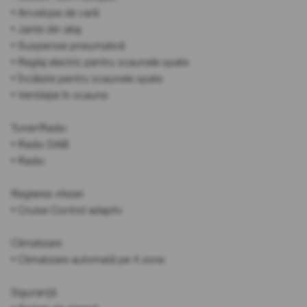
• Anvelope de vară
• Jante din aliaj
• Suspensie pneumatică
• Reglaj electric pentru scaunele spate
• Încălzire pentru scaunele spate
• Ventilație în scaune
Tuner/Radio
• Radio DAB
• Radio
Reglarea vitezei
• Cruise Control adaptiv
Climatizare
• Climatizare automată pe 4 zone
Siguranță