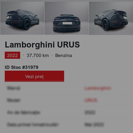
Lamborghini URUS
2022
•
37.700 km
•
Benzina
ID Stoc #31979
Vezi preț
Marcă
Lamborghini
Model
URUS
An de fabricație
2022
Data primei înmatriculări
Mai 2022