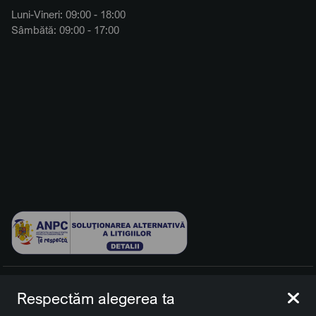
Luni-Vineri: 09:00 - 18:00
Sâmbătă: 09:00 - 17:00
© 2026 BCCH Group Switzerland AG. Toate drepturile
Respectăm alegerea ta
rezervate.