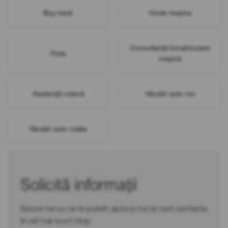
Buy-back
Vinde mașina
Consultanță înmatriculare
Flote
mașină
Asistență rutieră
Vânzări auto noi
Vânzări auto rulate
Solicită informații
Spune-ne cu ce te putem ajuta și noi te vom contacta
în cel mai scurt timp