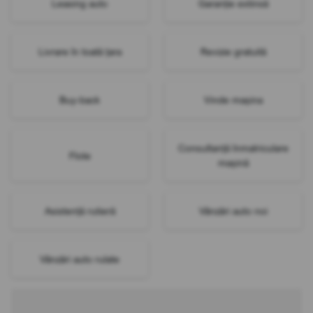
Leasing auto
Garanție extinsă
Livrare în toată țara
Revizie gratuită
Buy-back
Vinde mașina
Consultanță înmatriculare
Flote
mașină
Asistență rutieră
Vânzări auto noi
Vânzări auto rulate