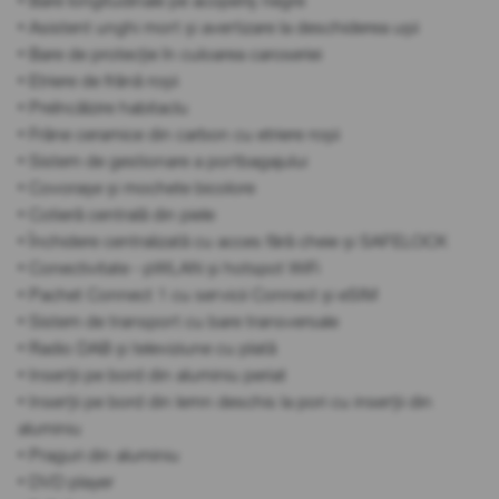
• Bare longitudinale pe acoperiș negre
• Asistent unghi mort și avertizare la deschiderea ușii
• Bare de protecție în culoarea caroseriei
• Etriere de frână roșii
• Preîncălzire habitaclu
• Frâne ceramice din carbon cu etriere roșii
• Sistem de gestionare a portbagajului
• Covorașe și mochete bicolore
• Cotieră centrală din piele
• Închidere centralizată cu acces fără cheie și SAFELOCK
• Conectivitate - pWLAN și hotspot WiFi
• Pachet Connect 1 cu servicii Connect și eSIM
• Sistem de transport cu bare transversale
• Radio DAB și televiziune cu plată
• Inserții pe bord din aluminiu periat
• Inserții pe bord din lemn deschis la pori cu inserții din
aluminiu
• Praguri din aluminiu
• DVD player