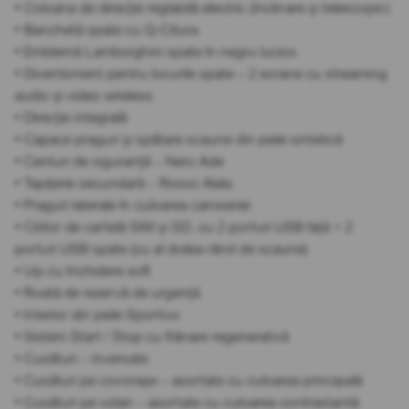
• Coloana de direcție reglabilă electric (înclinare și telescopic)
• Banchetă spate cu Q-Citura
• Emblemă Lamborghini spate în negru lucios
• Divertisment pentru locurile spate – 2 ecrane cu streaming
audio și video wireless
• Direcție integrală
• Capace praguri și spătare scaune din piele sintetică
• Centuri de siguranță – Nero Ade
• Tapițerie secundară – Rosso Alala
• Praguri laterale în culoarea caroseriei
• Cititor de cartelă SIM și SD, cu 2 porturi USB față + 2
porturi USB spate (cu al doilea rând de scaune)
• Uși cu închidere soft
• Roată de rezervă de urgență
• Interior din piele Sportivo
• Sistem Start / Stop cu frânare regenerativă
• Cusături – inversate
• Cusături pe covorașe – asortate cu culoarea principală
• Cusături pe volan – asortate cu culoarea contrastantă