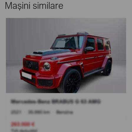
Mașini similare
Mercedes-Benz BRABUS G 63 AMG
2021
•
35.990 km
•
Benzina
263.000 €
TVA deductibil