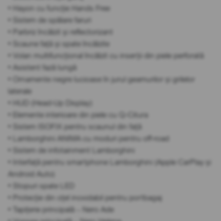
• Hayon cu funcție Hands Free
• Sistem de spălare faruri
• Parbriz încălzit și reflectorizant
• Scaune față și spate încălzite
• Volan multifuncțional încălzit cu inserții din piele perforată
• Asistent fază lungă
• Ornamente negre lucioase în jurul geamurilor și grilelor
laterale
• HUD (Head-Up Display)
• Elemente interioare din piele cu Q-Citura
• Sistem ISOFIX pentru scaunul din față
• Lamborghini ANIMA cu moduri pentru off-road
• Sistem de infotainment Lamborghini
• Interfață pentru smartphone Lamborghini (Apple CarPlay și
Android Auto)
• Stopuri spate LED
• Protecție din oțel inoxidabil pentru portbagaj
• Tapițerie principală – Nero Ade