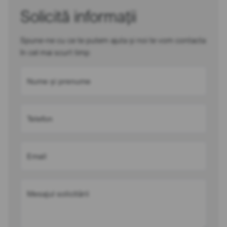
Solicită informații
Spune-ne cu ce te putem ajuta și noi te vom contacta
în cel mai scurt timp
Nume și prenume
Telefon
Email
Mesajul solicitării