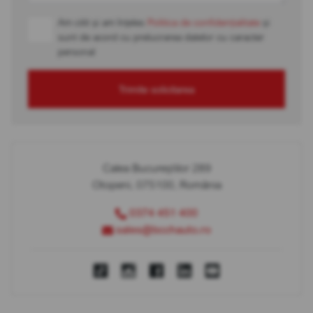
Am citit și am înțeles
Politica de confidențialitate
și
sunt de acord cu prelucrarea datelor cu caracter
personal
Trimite solicitarea
Calea Bucureștilor 289
Otopeni, 075100, România
0374 451 400
sales@bcchauto.ro