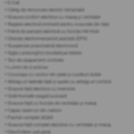
• E-Call
• Cârlig de remorcare electric retractabil
• Scaune confort electrice cu masaj și ventilație
• Reglare electrică lombară pentru scaunele din față
• Frână de parcare electrică cu funcție Hill Hold
• Direcție electromecanică asistată (EPS)
• Suspensie pneumatică electronică
• Sigla Lamborghini brodată pe tetiere
• Țevi de eșapament cromate
• Lumini de zi extinse
• Covorașe cu contur din piele și cusături duble
• Airbag-uri laterale față și spate cu airbag-uri cortină
• Scaune față electrice cu memorie
• Grilă frontală neagră lucioasă
• Scaune față cu funcție de ventilație și masaj
• Capac rezervor din carbon
• Pachet complet ADAS
• Scaune față complet electrice cu ventilație și masaj
• Deschidere ușă garaj