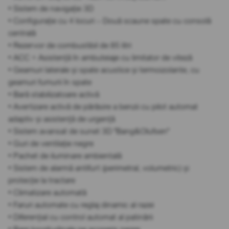
• Sistem de navigație 3D
• Configurație cu 4 locuri – Două scaune spate cu consolă
centrală
• Rezervor de combustibil de 85 litri
• ACC + Asistență în ambuteiaje cu limitator de viteză
• Geamuri laterale și spate acustice și termoizolante, cu
geamuri fumurii în spate
• Bară stabilizatoare activă
• Avertizare activă de părăsire a benzii cu pilot automat
adaptiv și asistență de urgență
• Sistem avansat de sunet 3D "Bang&Olufsen"
• Guri de ventilație negre
• Pachet de iluminare ambientală
• Sistem de alarmă antifurt (perimetral, volumetric) și
protecție la tractare
• Climatizare automată
• Faruri automate cu reglaj dinamic al razei
• Diferențial cu control automat al patinării