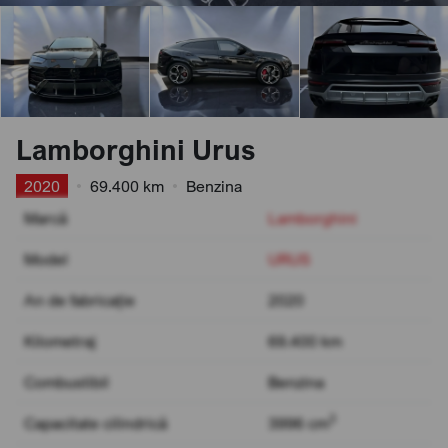
Lamborghini Urus
2020
•
69.400 km
•
Benzina
Marcă
Lamborghini
Model
URUS
An de fabricație
2020
Kilometraj
69.400 km
Combustibil
Benzina
3
Capacitate cilindrică
3996 cm