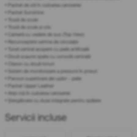
• Pachet de stil în culoarea caroseriei
• Pachet Sunshine
• Trusă de scule
• Trusă de scule și cric
• Cameră cu vedere de sus (Top View)
• Recunoaștere semne de circulație
• Tunel central acoperit cu piele artificială
• Două scaune spate cu consolă centrală
• Claxon cu două tonuri
• Sistem de monitorizare a presiunii în pneuri
• Panouri superioare ale ușilor – piele
• Pachet Upper Leather
• Aripi roți în culoarea caroseriei
• Ștergătoare cu duze integrate pentru spălare
Servicii incluse