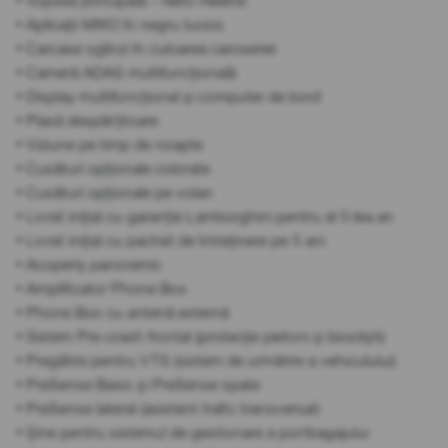
• Vopsea principală – Nero Helene
• Aplicații MIKO în negru lucios
• Carcase oglinzi în culoarea caroseriei
• Cameră ADAS multifuncțională
• Display multifuncțional și computer de bord
• Plasă despărțitoare
• Viziune pe timp de noapte
• Cusături opționale colorate
• Cusături opționale pe volan
• Livrat inițial cu garanție Lamborghini pentru al 5-lea an
• Livrat inițial cu pachet de întreținere pe 5 ani
• Acoperiș panoramic
• Amplificator Phone Box
• Phone Box cu antenă externă
• Sistem Pre-crash frontal (protecție pietoni și bicicliști)
• Pregătire pentru VTS (sistem de urmărire a vehiculului)
• PreSense Basic și PreSense spate
• PreSense lateral (asistent trafic transversal)
• Șine pentru sistemul de gestionare a portbagajului