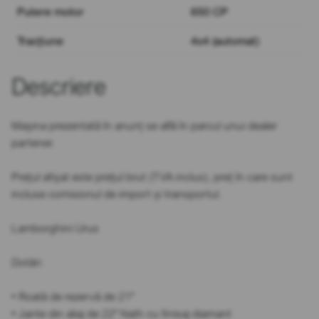
Putere motor
650 CP
Tracțiune
4x4 (automat)
Descriere
Mașina prezentată în anunț se află în parcul unui dealer
partener.
Prețul afișat este prețul brut (TVA inclus), preț în care sunt
incluse comisionul de import și transportul.
Lamborghini Urus
Dotări:
• Roată de rezervă de 21"
• Jante din aliaj de 22" Nath cu finisaj diamant