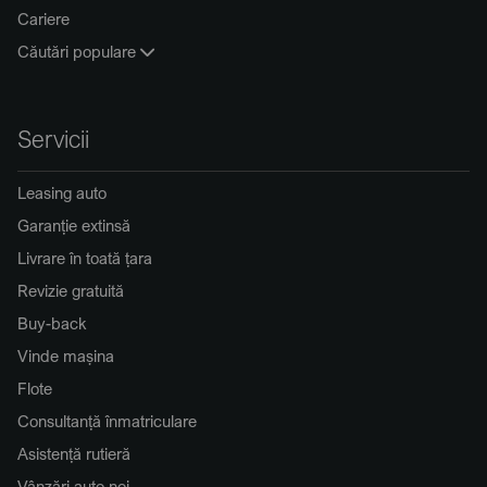
Cariere
Căutări populare
Servicii
Leasing auto
Garanție extinsă
Livrare în toată țara
Revizie gratuită
Buy-back
Vinde mașina
Flote
Consultanță înmatriculare
Asistență rutieră
Vânzări auto noi