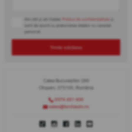
Am citit și am înțeles
Politica de confidențialitate
și
sunt de acord cu prelucrarea datelor cu caracter
personal
Trimite solicitarea
Calea Bucureștilor 289
Otopeni, 075100, România
0374 451 400
sales@bcchauto.ro