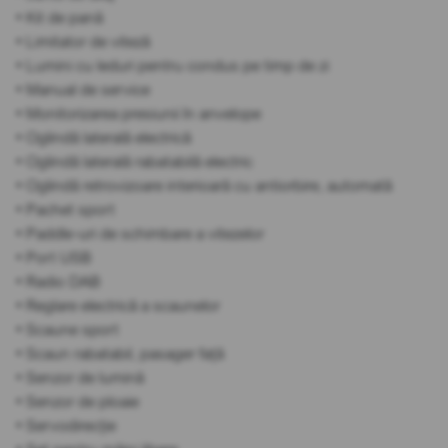
• Kit de pană
• Limitator de viteză
• Lumini cu leduri pentru condus pe timp de zi
• Manual de service
• Monitorizarea presiunii în anvelope
• Oglindă laterală electrică
• Oglindă laterală rabatabilă electric
• Oglindă retrovizoare interioară cu antiorbire, automată
• Pachet sport
• Paddle-uri de schimbare a vitezelor
• Port USB
• Radio DAB
• Reglare electrică a scaunelor
• Scaune sport
• Scaun rabatabil, pasager față
• Senzor de lumină
• Senzor de ploaie
• Servodirecție