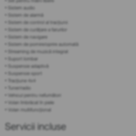
• Set pentru mâini libere
• Sistem audio
• Sistem de alarmă
• Sistem de control al tracțiunii
• Sistem de curățare a farurilor
• Sistem de navigare
• Sistem de pornire/oprire automată
• Streaming de muzică integrat
• Suport lombar
• Suspensie adaptivă
• Suspensie sport
• Tracțiune 4x4
• Tuner/radio
• Vehicul pentru nefumători
• Volan îmbrăcat în piele
• Volan multifuncțional
Servicii incluse