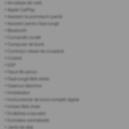
• Anvelope de vară
• Apple CarPlay
• Asistent la pornirea în pantă
• Asistent pentru faza lungă
• Bluetooth
• Comandă vocală
• Computer de bord
• Controlul vitezei de croazieră
• Cotieră
• ESP
• Faruri Bi-xenon
• Fază lungă fără orbire
• Geamuri electrice
• Imobilizator
• Instrumentar de bord complet digital
• Intrare fără cheie
• Încălzirea scaunelor
• Închidere centralizată
• Jante de aliaj