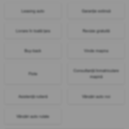
Leasing auto
Garanție extinsă
Livrare în toată țara
Revizie gratuită
Buy-back
Vinde mașina
Consultanță înmatriculare
Flote
mașină
Asistență rutieră
Vânzări auto noi
Vânzări auto rulate