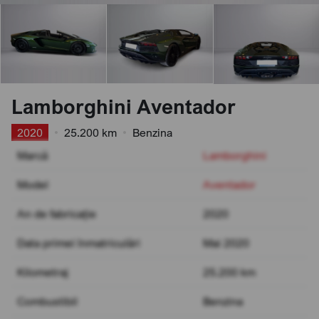
Lamborghini Aventador
2020
•
25.200 km
•
Benzina
Marcă
Lamborghini
Model
Aventador
An de fabricație
2020
Data primei înmatriculări
Mai 2020
Kilometraj
25.200 km
Combustibil
Benzina