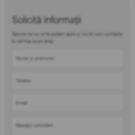
Solicită informații
Spune-ne cu ce te putem ajuta și noi te vom contacta
în cel mai scurt timp
Nume și prenume
Telefon
Email
Mesajul solicitării