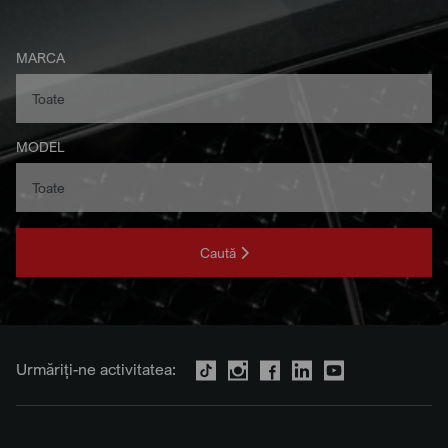
MARCA
MODEL
Caută
Urmăriți-ne activitatea: