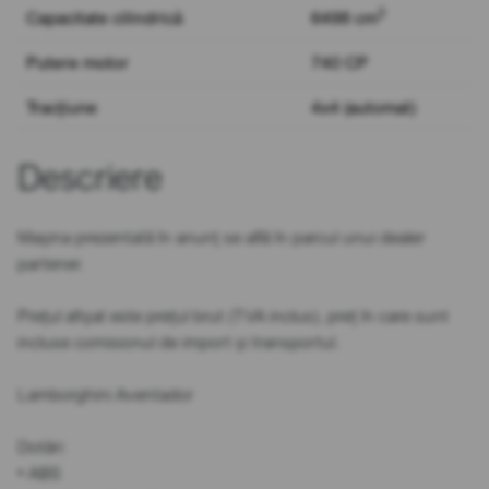
3
Capacitate cilindrică
6498 cm
Putere motor
740 CP
Tracțiune
4x4 (automat)
Descriere
Mașina prezentată în anunț se află în parcul unui dealer
partener.
Prețul afișat este prețul brut (TVA inclus), preț în care sunt
incluse comisionul de import și transportul.
Lamborghini Aventador
Dotări:
• ABS