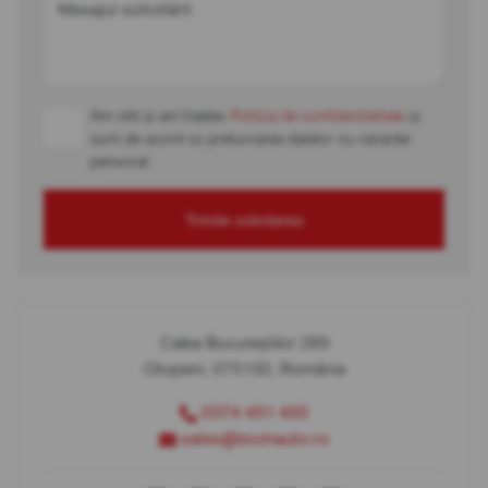
Mesajul solicitării
Am citit și am înțeles
Politica de confidențialitate
și
sunt de acord cu prelucrarea datelor cu caracter
personal
Trimite solicitarea
Calea Bucureștilor 289
Otopeni, 075100, România
0374 451 400
sales@bcchauto.ro