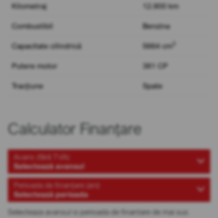
Kilometraj
12.900 km
Combustibil
Benzina
3
Capacitate cilindrică
5664 cm
Putere motor
381 CP
Tracțiune
Spate
Calculator Finanțare
Avans (fără TVA)
Selectează avansul
Perioada de finanțare (ani)
Selectează perioada
Selecteaza avansul si perioada de finantare de mai sus