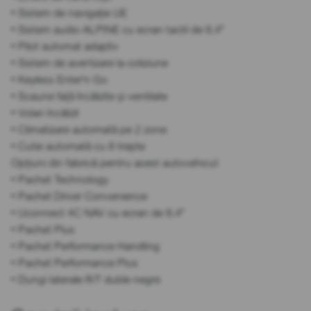
• Sistem de navigație UE
• Sistem audio ALPINE cu ecran tactil de 8,4"
• Pilot automat adaptiv
• Sistem de avertizare la coliziune
• Keyless Enter'n Go
• Scaune față încălzite și ventilate
• Volan încălzit
• Climatizare automată pe 2 zone
• Cutie automată cu 8 trepte
Opțiuni din fabrică pentru acest autovehicul:
• Pachet Technology
• Pachet Driver Convenience
• Uconnect 4C NAV cu ecran de 8,4"
• Pachet Plus
• Pachet Performance Handling
• Pachet Performance Plus
• Dungi laterale R/T duble negre