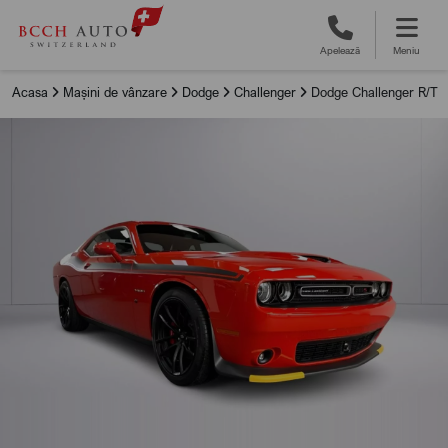
Apelează
Meniu
Acasa
Mașini de vânzare
Dodge
Challenger
Dodge Challenger R/T