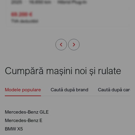
2025
•
16.650 km
•
Hibrid Plug-In
69.200 €
TVA deductibil
Cumpără mașini noi și rulate
Modele populare
Caută după brand
Caută după caros
Mercedes-Benz GLE
Mercedes-Benz E
BMW X5