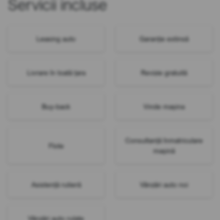
Servicii incluse
Leasing auto
Garanție extinsă
Livrare în toată țara
Revizie gratuită
Buy-back
Vinde mașina
Consultanță înmatriculare
Flote
mașină
Asistență rutieră
Vânzări auto noi
Vânzări auto rulate