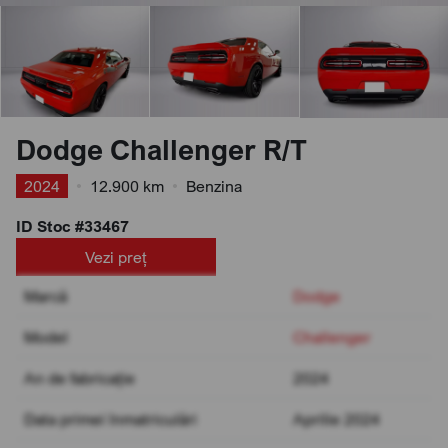
Dodge Challenger R/T
2024
•
12.900 km
•
Benzina
ID Stoc #33467
Vezi preț
Marcă
Dodge
Model
Challenger
An de fabricație
2024
Data primei înmatriculări
Aprilie 2024