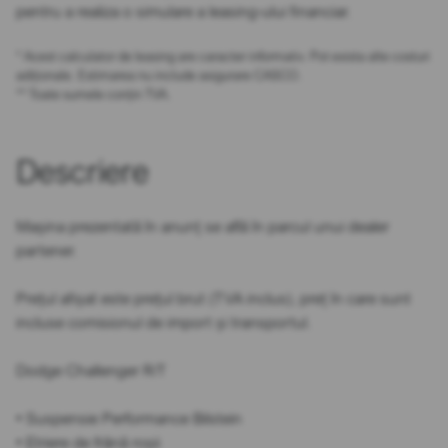
pentru a realiza o simulare a leasing-ului financiar.
* Acest calculator de leasing are caracter informativ. Pot exista alte costuri
adiționale. Estimarea nu include asigurare CASCO.
** Toate sumele conțin TVA.
Descriere
Mașina prezentată în anunț se află în parcul unui dealer
partener.
Prețul afișat este prețul brut (TVA inclus), preț în care sunt
incluse comisionul de import și transportul.
Dodge Challenger R/T
• Suspensie Performance Bilstein
• Etriere de frână roșii