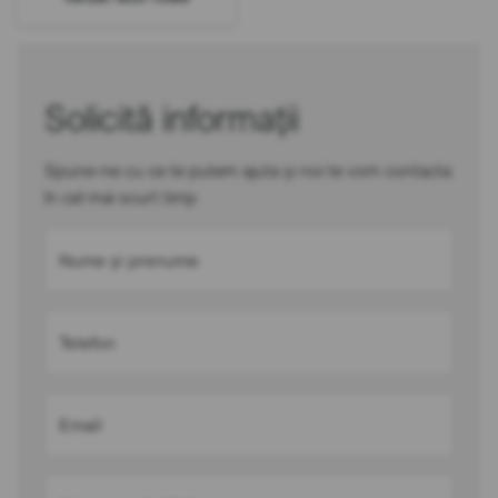
Solicită informații
Spune-ne cu ce te putem ajuta și noi te vom contacta
în cel mai scurt timp
Nume și prenume
Telefon
Email