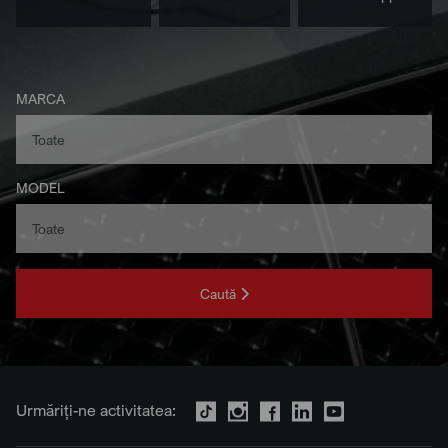
MARCA
MODEL
Caută
Urmăriți-ne activitatea: