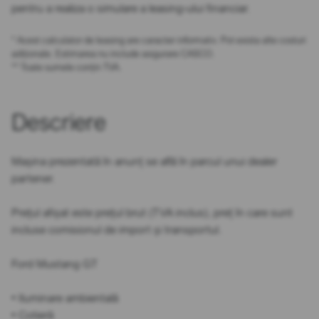
pentru a realiza o simulare a leasing-ului financiar.
* Acest calculator de leasing are caracter informativ. Pot exista alte costuri
adiționale. Estimarea nu include asigurare CASCO.
** Toate sumele conțin TVA.
Descriere
Mașina prezentată în anunț se află în parcul unui dealer
partener.
Prețul afișat este prețul brut (TVA inclus), preț în care sunt
incluse comisionul de import și transportul.
Ford Mustang GT
• Iluminare ambientală
• Cotieră