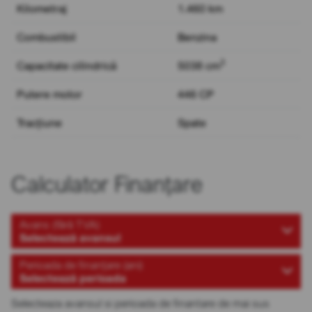
Kilometraj
1.460 km
Combustibil
Benzina
3
Capacitate cilindrică
5038 cm
Putere motor
446 CP
Tracțiune
Spate
Calculator Finanțare
Avans (fără TVA)
Selectează avansul
Perioada de finanțare (ani)
Selectează perioada
Selecteaza avansul si perioada de finantare de mai sus