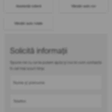
Asistență rutieră
Vânzări auto noi
Vânzări auto rulate
Solicită informații
Spune-ne cu ce te putem ajuta și noi te vom contacta
în cel mai scurt timp
Nume și prenume
Telefon