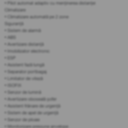
• Pilot automat adaptiv cu menținerea distanței
Climatizare
• Climatizare automată pe 2 zone
Siguranță
• Sistem de alarmă
• ABS
• Avertizare distanță
• Imobilizator electronic
• ESP
• Asistent fază lungă
• Separator portbagaj
• Limitator de viteză
• ISOFIX
• Senzor de lumină
• Avertizare oboseală șofer
• Asistent frânare de urgență
• Sistem de apel de urgență
• Senzor de ploaie
• Monitorizare presiune anvelope