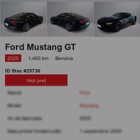
Ford Mustang GT
2025
•
1.460 km
•
Benzina
ID Stoc #25736
Vezi preț
Marcă
Ford
Model
Mustang
An de fabricație
2025
Data primei înmatriculări
1 septembrie 2025