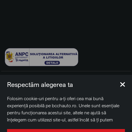
© 2026 BCCH Group Switzerland AG. Toate drepturile
Respectăm alegerea ta
rezervate.
Platfomă dezvoltată de Workleto.
Folosim cookie-uri pentru a-ți oferi cea mai bună
BCCH Auto Switzerland este o marcă a societății
BCCH
experiență posibilă pe bcchauto.ro. Unele sunt esențiale
Group Switzerland AG
pentru funcționarea acestui site, altele ne ajută să
Sediu social: David Business Center, Str. Erou Iancu Nicolae
înțelegem cum utilizezi site-ul, astfel încât să țl putem
nr. 29, Voluntari, Ilfov
îmbunătăți. De asemenea, este posibil să folosim cookie-
Nr. de înregistrare la Registrul Comerțului J2022004957230,