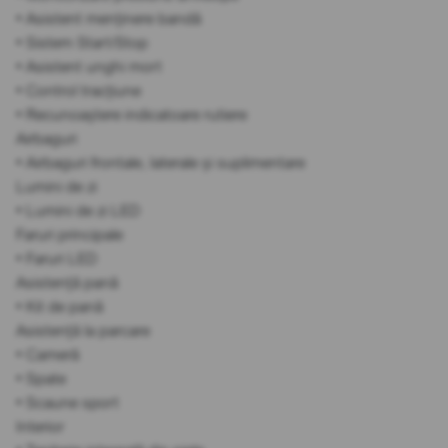
• Asistent menținere bandă
• Sistem Start/Stop
• Asistent unghi mort
• Control tracțiune
• Recunoaștere indicatoare rutiere
Airbaguri
• Airbaguri frontale, laterale și suplimentare
Lumini de zi
• Lumini de zi LED
Faruri principale
• Faruri LED
Asistență pană
• Kit de pană
Asistență la parcare
• Cameră
• Spate
• Scaune sport
Interior