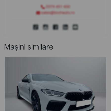
0374 451 400
sales@bcchauto.ro
Mașini similare