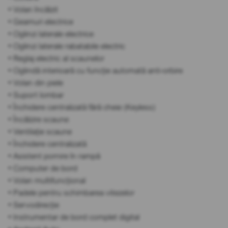
• Volan încălzit
• Geamuri electrice
• Oglinzi laterale electrice
• Oglinzi laterale rabatabile electric
• Reglaj electric al scaunelor
• Oglindă interioară cu funcție automată anti-orbire
• Volan din piele
• Suport lombar
• Închidere centralizată fără cheie (Keyless)
• Încălzire scaune
• Ventilație scaune
• Închidere centralizată
• Asistent pornire în rampă
• Computer de bord
• Volan multifuncțional
• Padele pentru schimbarea vitezelor
• Servodirecție
• Instrumentar de bord complet digital