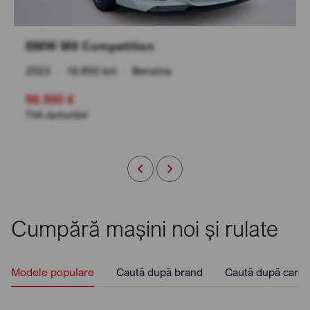
BMW M8 Competition
2023
•
16.850 km
•
Benzina
86.500 €
TVA deductibil
Cumpără mașini noi și rulate
Modele populare
Caută după brand
Caută după caros