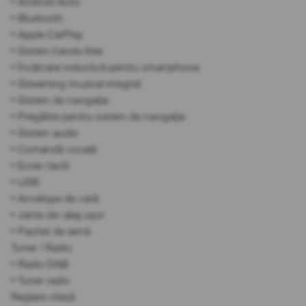
• Android Auto
• Bluetooth
• Apple CarPlay
• Sistem hands-free
• Încărcare inductivă pentru smartphone
• Streaming muzical integrat
• Sistem de navigație
• Pregătire pentru sistem de navigație
• Sistem audio
• Comandă vocală
• Ecran tactil
• USB
• Anvelope de vară
• Jante din aliaj ușor
• Pachet de iarnă
Tuner / Radio
• Radio DAB
• Tuner radio
Reglare viteză