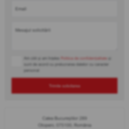
Email
Mesajul solicitării
Am citit și am înțeles
Politica de confidențialitate
și
sunt de acord cu prelucrarea datelor cu caracter
personal
Trimite solicitarea
Calea Bucureștilor 289
Otopeni, 075100, România