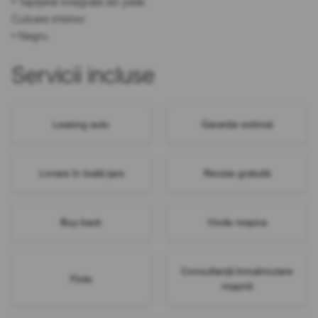
• Tapițerie integrală din piele
Culoare interior
• Negru
Servicii incluse
Leasing auto
Garanție extinsă
Livrare în toată țara
Revizie gratuită
Buy-back
Vinde mașina
Consultanță înmatriculare
Flote
mașină