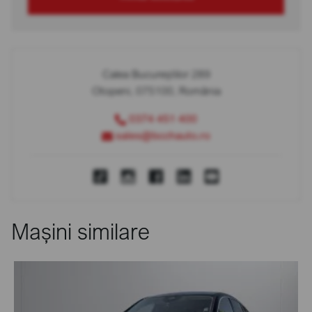
Calea Bucureștilor 289
Otopeni, 075100, România
0374 451 400
sales@bcchauto.ro
Mașini similare