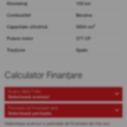
Kilometraj
100 km
Combustibil
Benzina
3
Capacitate cilindrică
5654 cm
Putere motor
377 CP
Tracțiune
Spate
Calculator Finanțare
Avans (fără TVA)
Selectează avansul
Perioada de finanțare (ani)
Selectează perioada
Selecteaza avansul si perioada de finantare de mai sus