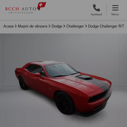
Apelează
Meniu
Acasa
Mașini de vânzare
Dodge
Challenger
Dodge Challenger R/T