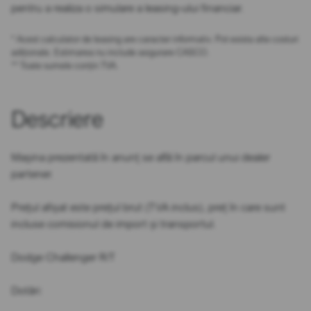
pentru a realiza o simulare a leasing-ului financiar.
* Acest calculator de leasing are caracter informativ. Pot exista alte costuri
adiționale. Estimarea nu include asigurare CASCO.
** Toate sumele conțin TVA.
Descriere
Mașina prezentată în anunț se află în parcul unui dealer
partener.
Prețul afișat este prețul brut (TVA inclus), preț în care sunt
incluse comisionul de import și transportul.
Dodge Challenger R/T
Dotări: