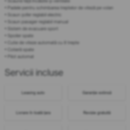
• Scaune față încălzite și ventilate
• Padele pentru schimbarea treptelor de viteză pe volan
• Scaun șofer reglabil electric
• Scaun pasager reglabil manual
• Sistem de evacuare sport
• Spoiler spate
• Cutie de viteze automată cu 8 trepte
• Cotieră spate
• Pilot automat
Servicii incluse
Leasing auto
Garanție extinsă
Livrare în toată țara
Revizie gratuită