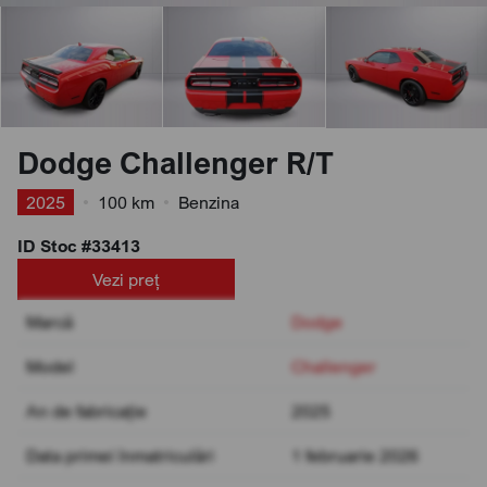
Dodge Challenger R/T
2025
•
100 km
•
Benzina
ID Stoc #33413
Vezi preț
Marcă
Dodge
Model
Challenger
An de fabricație
2025
Data primei înmatriculări
1 februarie 2026