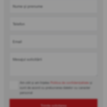
Nume și prenume
Telefon
Email
Mesajul solicitării
Am citit și am înțeles
Politica de confidențialitate
și
sunt de acord cu prelucrarea datelor cu caracter
personal
Trimite solicitarea