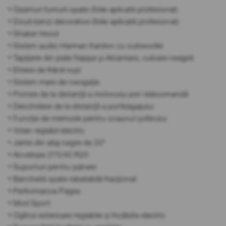
• Geamuri fumurii spate (folie aplicată profesional)
• Două benzi decorative (folie aplicată profesional)
• Shaker Hood
• Sistem audio Harman Kardon cu subwoofer
• Tapițerie din piele Nappa și Alcantara, culoare neagră
• Etriere de frână roșii
• Sistem mare de navigație
• Pornire de la distanță a motorului prin telecomandă
• Deschidere de la distanță a portbagajului
• Funcție de memorie pentru scaunul șoferului
• Volan reglabil electric
• Jante din aliaj negre de 20"
• Anvelope 275/40 R20
• Suporturi pentru pahare
• Banchetă spate rabatabilă fracționat
• Performance Pages
• Mod Sport
• Oglinzi exterioare reglabile și încălzite electric