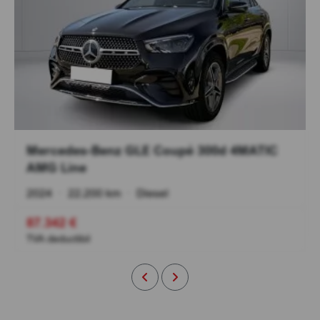
Mercedes-Benz GLE Coupé 300d 4MATIC
AMG Line
2024
•
22.200 km
•
Diesel
87.342 €
TVA deductibil