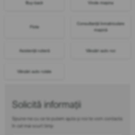
Buy-back
Vinde mașina
Consultanță înmatriculare
Flote
mașină
Asistență rutieră
Vânzări auto noi
Vânzări auto rulate
Solicită informații
Spune-ne cu ce te putem ajuta și noi te vom contacta
în cel mai scurt timp