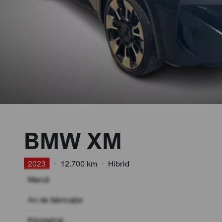
BMW XM
2023
•
12.700 km
•
Hibrid
Marcă
An de fabricație
Kilometraj