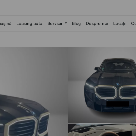
așină
Leasing auto
Servicii
Blog
Despre noi
Locații
Co