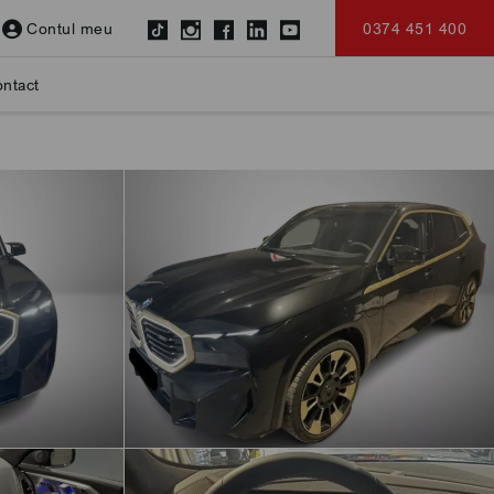
Contul meu
0374 451 400
ntact