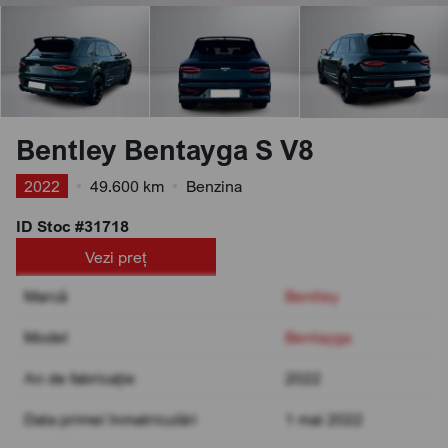
Bentley Bentayga S V8
2022
•
49.600 km
•
Benzina
ID Stoc #31718
Vezi preț
Marcă
Bentley
Model
Bentayga
An de fabricație
2022
Data primei înmatriculări
1 mai 2022