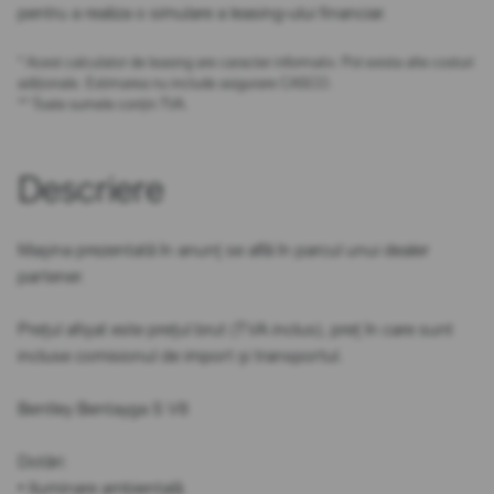
pentru a realiza o simulare a leasing-ului financiar.
* Acest calculator de leasing are caracter informativ. Pot exista alte costuri
adiționale. Estimarea nu include asigurare CASCO.
** Toate sumele conțin TVA.
Descriere
Mașina prezentată în anunț se află în parcul unui dealer
partener.
Prețul afișat este prețul brut (TVA inclus), preț în care sunt
incluse comisionul de import și transportul.
Bentley Bentayga S V8
Dotări:
• Iluminare ambientală