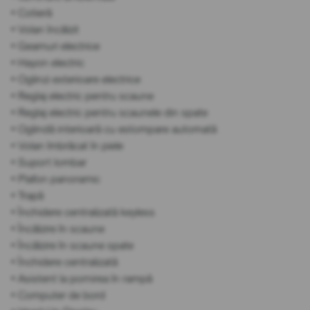
• Cotieră
• Volan încălzit
• Geamuri electrice
• Hayon electric
• Oglinzi exterioare electrice
• Reglaj electric pentru scaune
• Reglaj electric pentru scaunele din spate
• Oglindă interioară cu estompare automată
• Volan îmbrăcat în piele
• Suport lombar
• Plafon panoramic
• Trapă
• Închidere centralizată keyless
• Încălzire în scaune
• Încălzire în scaune spate
• Închidere centralizată
• Asistent la pornirea în rampă
• Computer de bord