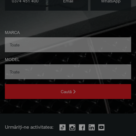
0374 451 400
Email
WhatsApp
MARCA
MODEL
Caută
Urmăriți-ne activitatea: