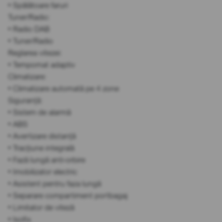
• Spălătoare faruri
Tuner/Radio:
• Radio DAB
• Tuner/Radio
Reglarea vitezei:
• Tempomat adaptiv
Climatizare:
• Climatizare automată pe 4 zone
Siguranță:
• Sistem de alarmă
• ABS
• Avertizare distanță
• Tracțiune integrală
• Fază lungă anti-orbire
• Imobilizator electric
• Asistent pentru faza lungă
• Separare compartiment portbagaj
• Limitator de viteză
• Isofix