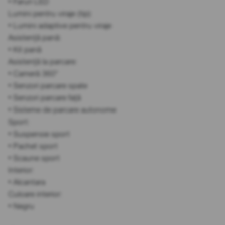
• Faruri LED
Lumini pentru viraje (tip):
• Lumini adaptive pentru viraje
Asistență pană:
• Kit pană
Asistență la parcare:
• Cameră 360°
• Senzori parcare spate
• Senzori parcare față
• Sisteme de parcare autonome
Sport:
• Suspensie sport
• Pachet sport
• Scaune sport
Interior:
• Alcantara
Culoare interior:
• Negru