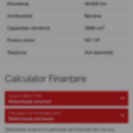
Kilometraj
49.600 km
Combustibil
Benzina
3
Capacitate cilindrică
3996 cm
Putere motor
551 CP
Tracțiune
4x4 (automat)
Calculator Finanțare
Avans (fără TVA)
Selectează avansul
Perioada de finanțare (ani)
Selectează perioada
Selecteaza avansul si perioada de finantare de mai sus