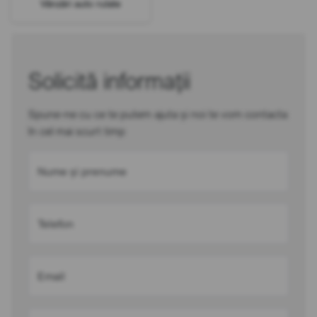
Vânzări auto rulate
Solicită informații
Spune-ne cu ce te putem ajuta și noi te vom contacta
în cel mai scurt timp
Nume și prenume
Telefon
Email