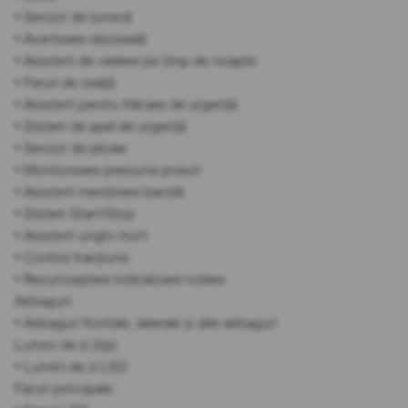
• Senzor de lumină
• Avertizare oboseală
• Asistent de vedere pe timp de noapte
• Faruri de ceață
• Asistent pentru frânare de urgență
• Sistem de apel de urgență
• Senzor de ploaie
• Monitorizare presiune pneuri
• Asistent menținere bandă
• Sistem Start/Stop
• Asistent unghi mort
• Control tracțiune
• Recunoaștere indicatoare rutiere
Airbaguri:
• Airbaguri frontale, laterale și alte airbaguri
Lumini de zi (tip):
• Lumini de zi LED
Faruri principale: