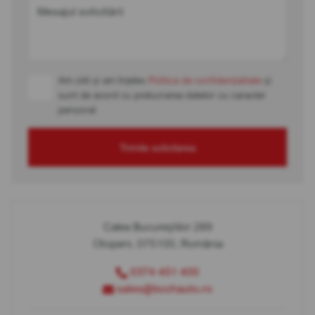
Mesajul solicitării
Am citit și am înțeles
Politica de confidențialitate
și
sunt de acord cu prelucrarea datelor cu caracter
personal
Trimite solicitarea
Calea Bucureștilor 289
Otopeni, 075100, România
0374 451 400
sales@bcchauto.ro