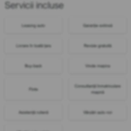
Servicii incluse
Leasing auto
Garanție extinsă
Livrare în toată țara
Revizie gratuită
Buy-back
Vinde mașina
Consultanță înmatriculare
Flote
mașină
Asistență rutieră
Vânzări auto noi