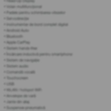
• Head-Up Display
• Volan multifuncțional
• Padele pentru schimbarea vitezelor
• Servodirecție
• Instrumentar de bord complet digital
• Android Auto
• Bluetooth
• Apple CarPlay
• Sistem hands-free
• Încărcare inductivă pentru smartphone
• Sistem de navigație
• Sistem audio
• Comandă vocală
• Touchscreen
• USB
• WLAN / hotspot WiFi
• Anvelope de vară
• Jante din aliaj
• Suspensie pneumatică