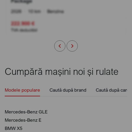
Package
2026
•
10 km
•
Benzina
222.900 €
TVA deductibil
Cumpără mașini noi și rulate
Modele populare
Caută după brand
Caută după caros
Mercedes-Benz GLE
Mercedes-Benz E
BMW X5