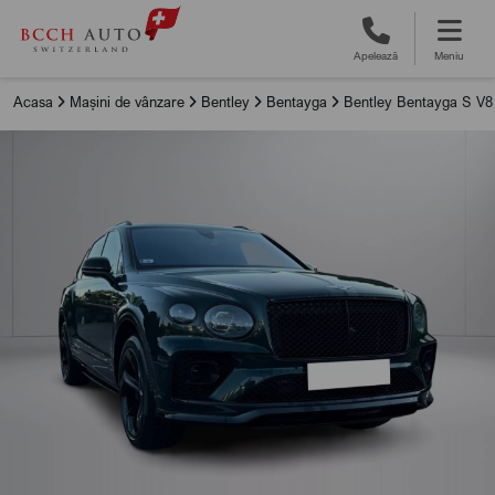
Apelează
Meniu
Acasa
Mașini de vânzare
Bentley
Bentayga
Bentley Bentayga S V8