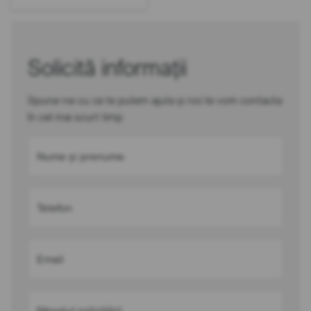
Solicită informații
Spune-ne cu ce te putem ajuta și noi te vom contacta
în cel mai scurt timp
Nume și prenume
Telefon
Email
Mesajul solicitării