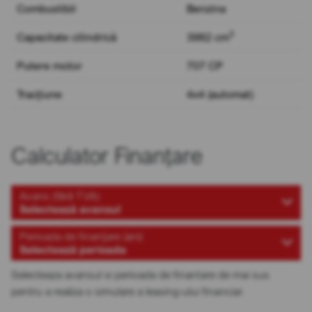
Combustibil
Benzina
3
Capacitate cilindrică
3982 cm
Putere motor
707 CP
Tracțiune
4x4 (automat)
Calculator Finanțare
Avans (fără TVA)
Selectează avansul
Perioada de finanțare (ani)
Selectează perioada
Selecteaza avansul si perioada de finantare de mai sus
pentru a realiza o simulare a leasing-ului financiar.