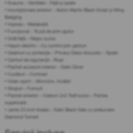
• Scaune – Ventilate – Față și spate
• Inscripționare exterior – Aston Martin Black Script și Wing
Badging
• Vopsea – Metalizată
• Funcțional – Trusă de prim ajutor
• Grilă față – Negru lucios
• Hayon electric – Cu control prin gesturi
• Geamuri cu protecție – Privacy Glass Acoustic – Spate
• Centuri de siguranță – Roșii
• Pachet accesorii interior – Satin Silver
• Cusături – Contrast
• Volan sport – Monoton, încălzit
• Stopuri – Fumurii
• Pachet exterior – Carbon 2x2 Twill lucios – Partea
superioară
• Jante 23 inch forjate – Satin Black Halo cu prelucrare
Diamond Turned