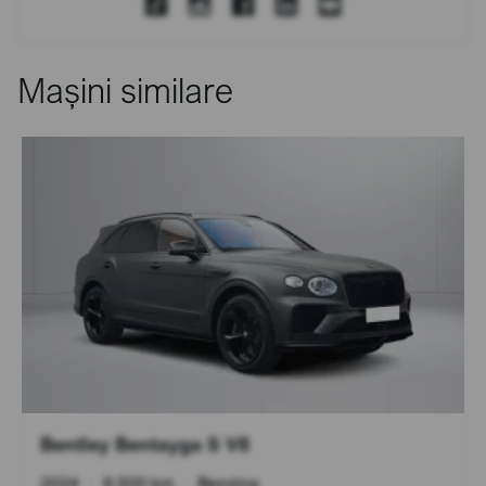
Mașini similare
Bentley Bentayga S V8
2024
•
8.500 km
•
Benzina