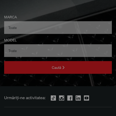
MARCA
MODEL
Caută
Urmăriți-ne activitatea: