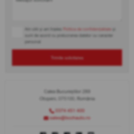
Am citit și am înțeles
Politica de confidențialitate
și
sunt de acord cu prelucrarea datelor cu caracter
personal
Trimite solicitarea
Calea Bucureștilor 289
Otopeni, 075100, România
0374 451 400
sales@bcchauto.ro