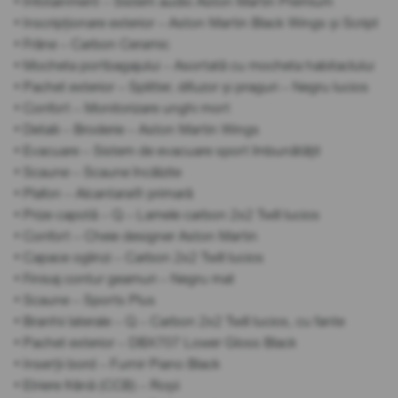
• Infotainment – Sistem audio Aston Martin Premium
• Inscripționare exterior – Aston Martin Black Wings și Script
• Frâne – Carbon Ceramic
• Mocheta portbagajului – Asortată cu mocheta habitaclului
• Pachet exterior – Splitter, difuzor și praguri – Negru lucios
• Confort – Monitorizare unghi mort
• Detalii – Broderie – Aston Martin Wings
• Evacuare – Sistem de evacuare sport îmbunătățit
• Scaune – Scaune încălzite
• Plafon – Alcantara® primară
• Prize capotă – Q – Lamele carbon 2x2 Twill lucios
• Confort – Cheie designer Aston Martin
• Capace oglinzi – Carbon 2x2 Twill lucios
• Finisaj contur geamuri – Negru mat
• Scaune – Sports Plus
• Branhii laterale – Q – Carbon 2x2 Twill lucios, cu fante
• Pachet exterior – DBX707 Lower Gloss Black
• Inserții bord – Furnir Piano Black
• Etriere frână (CCB) – Roșii