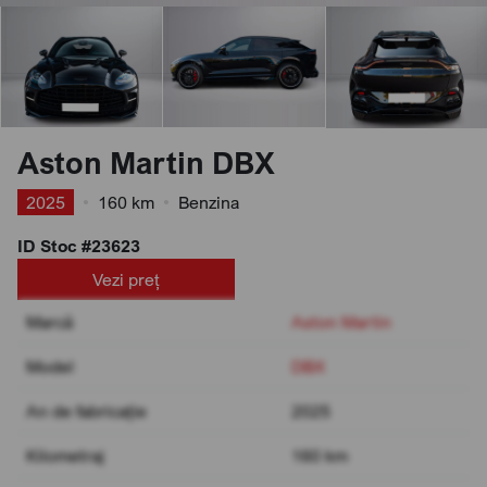
Aston Martin DBX
2025
•
160 km
•
Benzina
ID Stoc #23623
Vezi preț
Marcă
Aston Martin
Model
DBX
An de fabricație
2025
Kilometraj
160 km