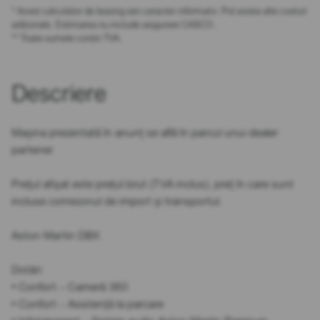
* Acest calculator de leasing are caracter informativ. Pot exista alte costuri
adiționale. Estimarea nu include asigurare CASCO.
** Toate sumele conțin TVA.
Descriere
Mașina prezentată în anunț se află în parcul unui dealer
partener.
Prețul afișat este prețul brut (TVA inclus), preț în care sunt
incluse comisionul de import și transportul.
Aston Martin DBX
Dotări:
• Confort – Cameră 360
• Confort – Asistență la parcare