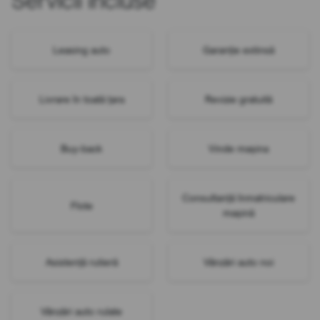
Servicii incluse
Leasing auto
Garanție extinsă
Livrare în toată țara
Revizie gratuită
Buy-back
Vinde mașina
Consultanță înmatriculare
Flote
mașină
Asistență rutieră
Vânzări auto noi
Vânzări auto rulate