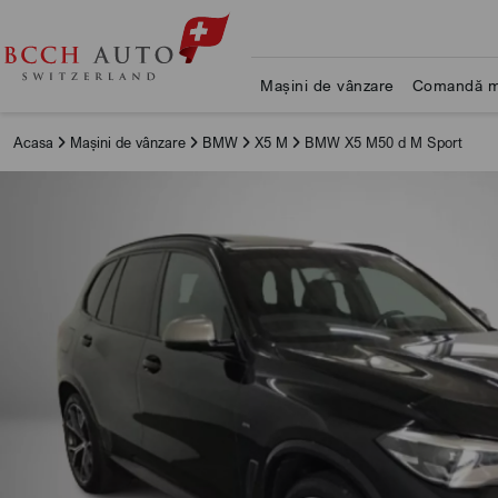
Mașini de vânzare
Comandă m
Acasa
Mașini de vânzare
BMW
X5 M
BMW X5 M50 d M Sport