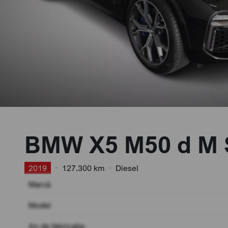
BMW X5 M50 d M 
2019
•
127.300 km
•
Diesel
Marcă
Model
An de fabricație