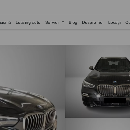
așină
Leasing auto
Servicii
Blog
Despre noi
Locații
Co