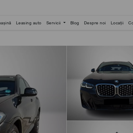
așină
Leasing auto
Servicii
Blog
Despre noi
Locații
Co