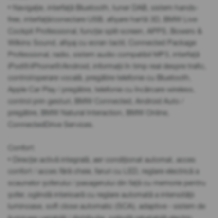
• Navigație, interfață Bluetooth, tuner DAB, sistem hands-
free, interfață/conectare USB, afișare hartă 3D, BMW Live
Cockpit Professional, funcție split-screen, APPS, Bowers &
Wilkins Sound, afișaj cu ecran tactil, Connected Package
Professional, radio, sistem audio compatibil MP3, interfață
iPod®/iPhone®/Android, informații în timp real despre trafic,
control/operare vocală, pregătire telefonie cu Bluetooth,
Apple Car Play / pregătire, telefonie cu încărcare wireless,
control prin gesturi, BMW Connected, Android Auto /
pregătire, BMW Natural Interaction, BMW Online,
ConnectedDrive Services.
Confort:
• Direcție activă integrală, aer condiționat automat, acces
confort / acces fără cheie, faruri cu LED, reglare electrică a
scaunelor șoferului / pasagerului din față cu memorie pentru
șofer, oglindă interioară cu reglare automată a intensității
luminoase, soft close automatic (SCA), adaptive - sistem de
iluminare variabilă / distribuție, oglindă rabatabilă electric,