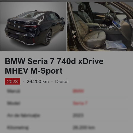
BMW Seria 7 740d xDrive
MHEV M-Sport
2023
•
26.200 km
•
Diesel
Marcă
BMW
Model
Seria 7
An de fabricație
2023
Kilometraj
26.200 km