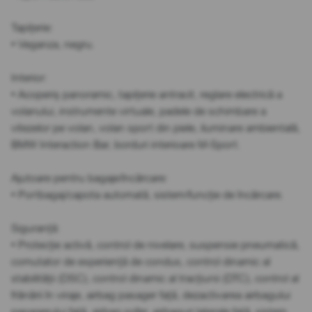
Tapițerie:
• Veganza, negru.
Interior:
• Acoperiș panoramic, tapițerie antracit, reglare electrică a
volanului, instrumente virtuale, padele de schimbare a
vitezelor pe volan, volan sport din piele, iluminare ambientală,
BMW Interaction Bar, borduri interioare M-Sport.
Ajutoare pentru bagaje/încărcare:
• Portbagaj/capota automată, sistem/funcție de încărcare.
Siguranță:
• Protecție activă, control de nivelare, suspensie pneumatică,
comutator de experiență de condus, control dinamic al
stabilității (DSC), control dinamic al tracțiunii (DTC), control al
frânării în viraje, airbag pasager față, dezactivarea airbagului
pasagerului față, airbag șofer, airbaguri laterale față, sistem