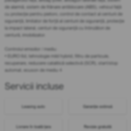
de alarmă, sistem de frânare antiblocare (ABS), vehicul față
cu protecție pentru pietoni, control de contact al centurii de
siguranță, limitator de forță al centurii de siguranță, protecție
la impact lateral, centuri de siguranță cu întinzători de
centură, imobilizator.
Controlul emisiilor / mediu:
• EURO 6d, tehnologie mild hybrid, filtru de particule,
recuperare, reducere catalitică selectivă (SCR), start/stop
automat, ecuson de mediu 4
Servicii incluse
Leasing auto
Garanție extinsă
Livrare în toată țara
Revizie gratuită