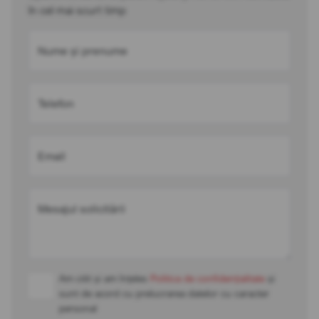
în cel mai scurt timp
Nume și prenume
Telefon
Email
Mesajul solicitării
Am citit și am înțeles
Politica de confidențialitate
și
sunt de acord cu prelucrarea datelor cu caracter
personal