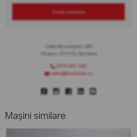
Trimite solicitarea
Calea Bucureștilor 289
Otopeni, 075100, România
0374 451 400
sales@bcchauto.ro
Mașini similare