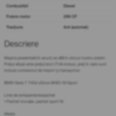
Combustibil
Diesel
Putere motor
299 CP
Tracțiune
4x4 (automat)
Descriere
Mașina prezentată în anunț se află în stocul nostru extern.
Prețul afișat este prețul brut (TVA inclus), preț în care sunt
incluse comisionul de import și transportul.
BMW Seria 7 740d xDrive MHEV M-Sport
Linie de echipamente/pachet:
• Pachet inovație, pachet sport M.
Media: