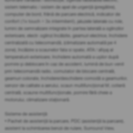
sistem telematic / sistem de apel de urgență (pregătire),
computer de bord, frână de parcare electrică, indicator de
confort (1x touch = 3x intermitent), jaluzele laterale cu role,
lumini de semnalizare integrate în partea laterală a oglinzilor
exterioare, electr. oglinzi încălzite, geamuri electrice, închidere
centralizată cu telecomandă, (climatizare automată pe 4
zone), încălzire a scaunelor fata si spate, ATA / afișaj al
temperaturii exterioare, închidere automată a ușilor după
pornire și deblocare în caz de accident, lumină de bun venit
prin telecomandă radio, comutator de blocare centrală,
geamuri colorate, închidere/deschidere comodă a geamurilor,
senzor de calitate a aerului, scaun multifuncțional M, cotieră
centrală, scaune multifuncționale, pornire fără cheie a
motorului, climatizare staționară.
Sisteme de asistență:
• Pachet de asistență la parcare, PDC (asistență la parcare),
asistent la schimbarea benzii de rulare, Surround View,