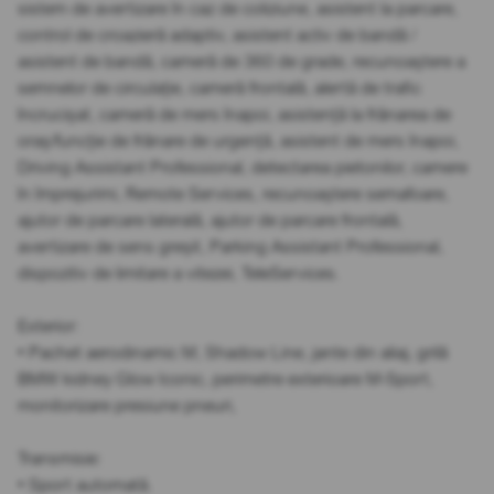
sistem de avertizare în caz de coliziune, asistent la parcare,
control de croazieră adaptiv, asistent activ de bandă /
asistent de bandă, cameră de 360 de grade, recunoaștere a
semnelor de circulație, cameră frontală, alertă de trafic
încrucișat, cameră de mers înapoi, asistență la frânarea de
oraș/funcție de frânare de urgență, asistent de mers înapoi,
Driving Assistant Professional, detectarea pietonilor, camere
în împrejurimi, Remote Services, recunoaștere semafoare,
ajutor de parcare laterală, ajutor de parcare frontală,
avertizare de sens greșit, Parking Assistant Professional,
dispozitiv de limitare a vitezei, TeleServices.
Exterior:
• Pachet aerodinamic M, Shadow Line, jante din aliaj, grilă
BMW kidney Glow Iconic, perimetre exterioare M-Sport,
monitorizare presiune pneuri,
Transmisie:
• Sport automată.