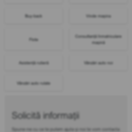
Buy-back
Vinde mașina
Consultanță înmatriculare
Flote
mașină
Asistență rutieră
Vânzări auto noi
Vânzări auto rulate
Solicită informații
Spune-ne cu ce te putem ajuta și noi te vom contacta