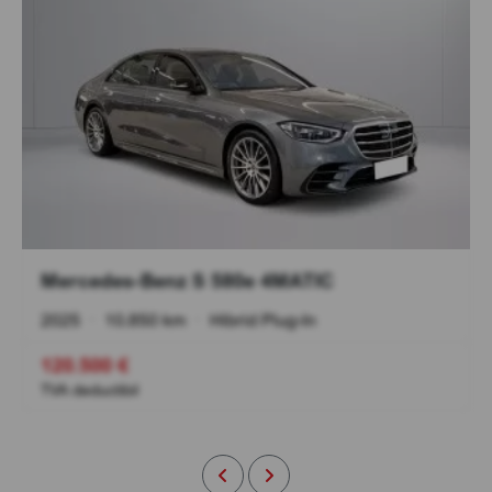
Mercedes-Benz S 580e 4MATIC
2025
•
10.850 km
•
Hibrid Plug-In
120.500 €
TVA deductibil