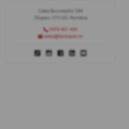
Calea Bucureștilor 289
Otopeni, 075100, România
0374 451 400
sales@bcchauto.ro