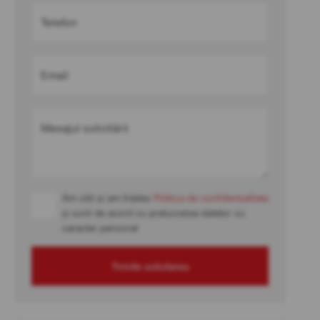
Telefon
Email
Mesajul solicitării
Am citit și am înțeles
Politica de confidențialitate
și sunt de acord cu prelucrarea datelor cu
caracter personal
Trimite solicitarea