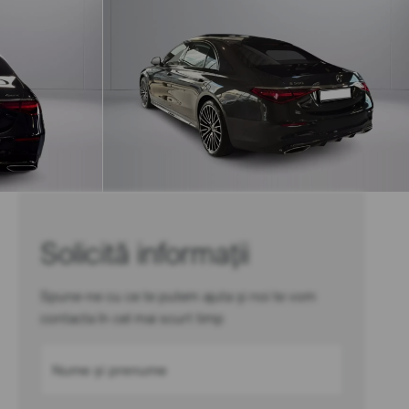
Solicită informații
Spune-ne cu ce te putem ajuta și noi te vom
contacta în cel mai scurt timp
Nume și prenume