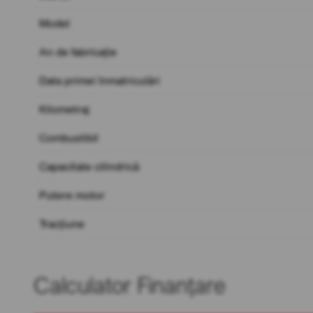
Model
An de fabricație
Data primei înmatriculări
Kilometraj
Combustibil
Capacitate cilindrică
Putere motor
Tracțiune
Calculator Finanțare