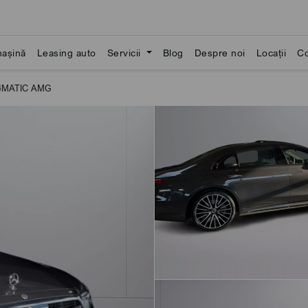
așină
Leasing auto
Servicii
Blog
Despre noi
Locații
Co
 4MATIC AMG