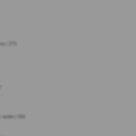
ory | 275
7
 spate | 582