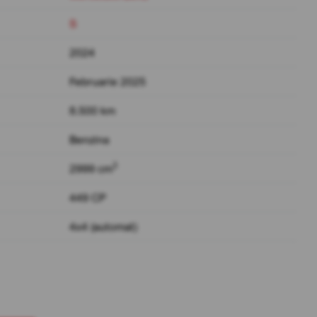
S
2024
Februarie 2025
8.500 km
Benzina
3
2999 cm
449 CP
4x4 (automat)