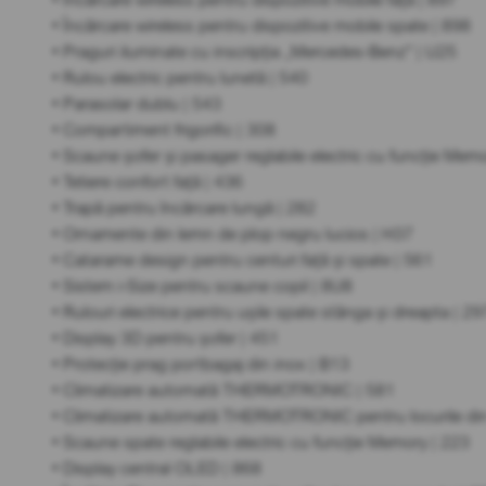
• Încărcare wireless pentru dispozitive mobile spate | 898
• Praguri iluminate cu inscripția „Mercedes-Benz” | U25
• Rulou electric pentru lunetă | 540
• Parasolar dublu | 543
• Compartiment frigorific | 308
• Scaune șofer și pasager reglabile electric cu funcție Mem
• Tetiere confort față | 436
• Trapă pentru încărcare lungă | 282
• Ornamente din lemn de plop negru lucios | H37
• Catarame design pentru centuri față și spate | 561
• Sistem i-Size pentru scaune copil | 8U8
• Rulouri electrice pentru ușile spate stânga și dreapta | 29
• Display 3D pentru șofer | 451
• Protecție prag portbagaj din inox | B13
• Climatizare automată THERMOTRONIC | 581
• Climatizare automată THERMOTRONIC pentru locurile din
• Scaune spate reglabile electric cu funcție Memory | 223
• Display central OLED | 868