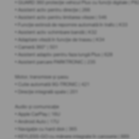
• GUARD 360 protecție vehicul Plus cu funcții digitale | P8
• Asistent activ pentru direcție | 266
• Asistent activ pentru limitarea vitezei | 546
• Funcție extinsă de repornire automată în trafic | K33
• Asistent activ schimbare bandă | K32
• Adaptare viteză în funcție de traseu | K34
• Cameră 360° | 501
• Asistent adaptiv pentru faza lungă Plus | 628
• Asistent parcare PARKTRONIC | 235
Motor, transmisie și șasiu
• Cutie automată 9G-TRONIC | 421
• Direcție integrală spate | 201
Audio și comunicație
• Apple CarPlay | 16U
• Android Auto | 17U
• Navigație cu hard disk | 365
• KEYLESS-GO cu mânere integrate în caroserie | 889