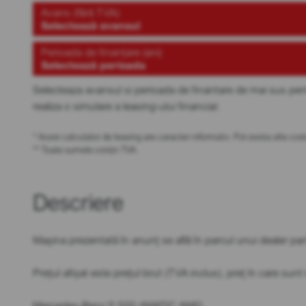
Avans (fără TVA)
Selectează avansul
Perioada de finanțare (ani)
Selectează perioada
Selecteaza avansul si perioada de finantare de mai sus pen
realiza o simulare a leasing-ului financiar.
* Acest calculator de leasing are caracter informativ. Pot exista alte c
** Toate sumele conțin TVA.
Descriere
Mașina prezentată în anunț se află în parcul unui dealer par
Prețul afișat este prețul brut (TVA inclus), preț în care sun
Mercedes-Benz S 500 4MATIC AMG