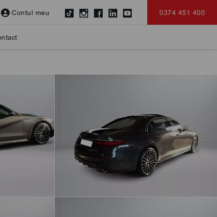
Contul meu
0374 451 400
ntact