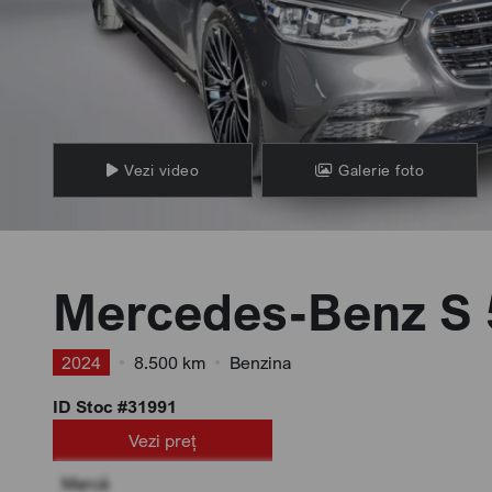
Vezi video
Galerie foto
Mercedes-Benz S
2024
•
8.500 km
•
Benzina
ID Stoc #31991
Vezi preț
Marcă