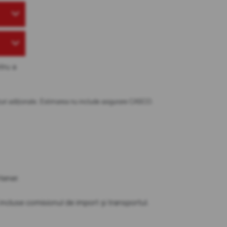
tru a
osturi adiționale. Estimarea nu include asigurare CASCO.
tener.
t incluse comisionul de import și transportul.