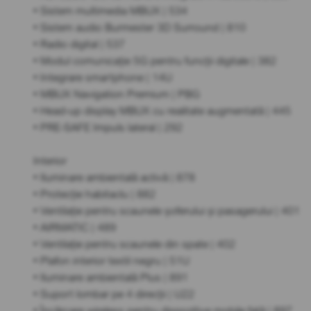
• Sistem multimedia MBUX | 534
• Sistem audio Burmester 3D Surround | 810
• Radio digital | 537
• Modul comunicație 5G pentru funcții digitale | 382
• Integrare smartphone | 14U
• MBUX Navigation Premium | PBG
• Head-up display MBUX cu realitate augmentată | 445
• PRE-SAFE Impuls lateral | 292
Interior
• Iluminare ambientală activă | 878
• Protecție habitaclu | 882
• Ventilație pentru scaunele șoferului și pasagerului | 401
• AIRMATIC | 489
• Ventilație pentru scaunele din spate | 402
• Plafon interior textil negru | 51U
• Iluminare ambientală Plus | 891
• Suport lombar pe 4 direcții | U22
• Încărcare wireless pentru dispozitive mobile față | 897