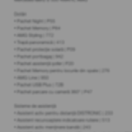
Dotări
• Pachet Night | P55
• Pachet Memory | P64
• AMG Styling | 772
• Trapă panoramică | 413
• Pachet protecție solară | P09
• Pachet portbagaj | 942
• Pachet asistență șofer | P20
• Pachet Memory pentru locurile din spate | 276
• AMG Line | 950
• Pachet USB Plus | 72B
• Pachet parcare cu cameră 360° | P47
Sisteme de asistență
• Asistent activ pentru distanță DISTRONIC | 233
• Asistent recunoaștere indicatoare rutiere | 513
• Asistent activ menținere bandă | 243