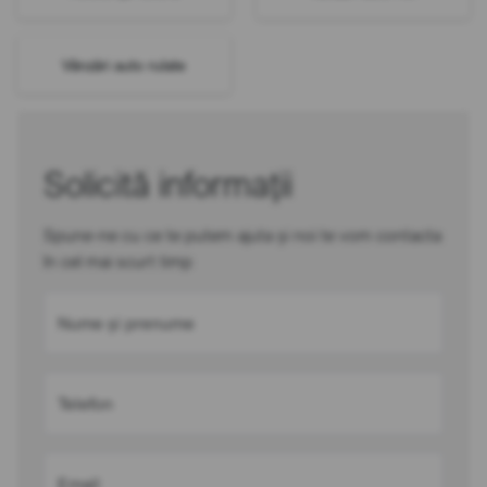
Vânzări auto rulate
Solicită informații
Spune-ne cu ce te putem ajuta și noi te vom contacta
în cel mai scurt timp
Nume și prenume
Telefon
Email