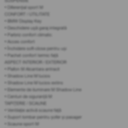
SUSPENSIE
• Diferențial sport M
CONFORT / UTILITATE
• BMW Display Key
• Deschidere ușă garaj integrată
• Parbriz confort climatic
• Acces confort
• Închidere soft-close pentru uși
• Pachet confort termic față
ASPECT INTERIOR / EXTERIOR
• Plafon M Alcantara antracit
• Shadow Line M lucios
• Shadow Line M lucios extins
• Elemente de iluminare M Shadow Line
• Centuri de siguranță M
TAPIȚERIE / SCAUNE
• Ventilație activă scaune față
• Suport lombar pentru șofer și pasager
• Scaune sport M