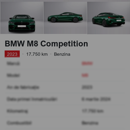
BMW M8 Competition
2023
•
17.750 km
•
Benzina
Marcă
BMW
Model
M8
An de fabricație
2023
Data primei înmatriculări
6 martie 2024
Kilometraj
17.750 km
Combustibil
Benzina