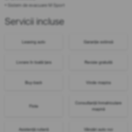
• Sistem de evacuare M Sport
Servicii incluse
Leasing auto
Garanție extinsă
Livrare în toată țara
Revizie gratuită
Buy-back
Vinde mașina
Consultanță înmatriculare
Flote
mașină
Asistență rutieră
Vânzări auto noi