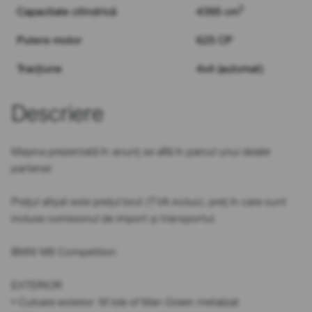
3
Capacitate cilindrică
4395 cm
Putere motor
625 CP
Tracțiune
4x4 (automat)
Descriere
Mașina prezentată în anunț se află în parcul unui dealer
partener.
Prețul afișat este prețul brut (TVA inclus), preț în care sunt
incluse comisionul de import și transportul.
BMW M8 Competition
EXTERIOR
• Culoare exterior: M Isle of Man Green metalizat