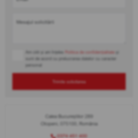
Mesajul solicitării
Am citit și am înțeles
Politica de confidențialitate
și
sunt de acord cu prelucrarea datelor cu caracter
personal
Trimite solicitarea
Calea Bucureștilor 289
Otopeni, 075100, România
0374 451 400