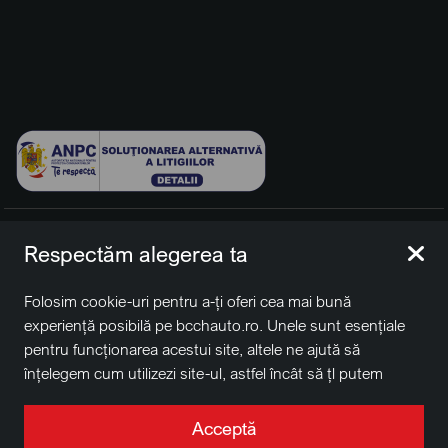
© 2026 BCCH Group Switzerland AG. Toate drepturile
Respectăm alegerea ta
rezervate.
Platfomă dezvoltată de Workleto.
Folosim cookie-uri pentru a-ți oferi cea mai bună
BCCH Auto Switzerland este o marcă a societății
BCCH
experiență posibilă pe bcchauto.ro. Unele sunt esențiale
Group Switzerland AG
pentru funcționarea acestui site, altele ne ajută să
Sediu social: David Business Center, Str. Erou Iancu Nicolae
înțelegem cum utilizezi site-ul, astfel încât să țl putem
nr. 29, Voluntari, Ilfov
îmbunătăți. De asemenea, este posibil să folosim cookie-
Nr. de înregistrare la Registrul Comerțului J2022004957230,
uri în scopuri de targetare. Apasă pe „Acceptă toate”
Acceptă
CUI RO41848769
pentru a continua așa cum este specificat, sau apasă pe