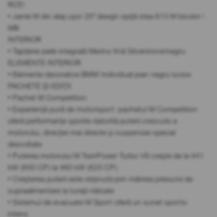
ROȚI
• Jante M din aliaj ușor 20" design spiță stea 813 M bicolor /
MB
INTERIOR
• Tapițerie piele integrală Merino fină Silverstone/negru
ELEMENTE INTERIOR
• Elemente decorative BMW Individual pian negru lucios
PACHETE ȘI EDIȚII
• Pachet M Competition
• Experiență pură de motorsport: pachetul M Competition
oferă performanțe sporite datorită puterii crescute a
motorului, direcției mai directe și suspensiei special
dezvoltate
• Puterea motorului M TwinPower Turbo V8 crește de la 441
kW (600 CP) la 460 kW (625 CP)
• Creșterea puterii este obținută prin mărirea presiunii de
supraalimentare la turații ridicate
• Sistemul de evacuare M Sport oferă un sunet sportiv
intens