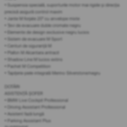
• Suspensia specială, suporturile motor mai rigide și direcția
precisă asigură control maxim
• Jante M forjate 20" cu anvelope mixte
• Țevi de evacuare duble cromate negru
• Elemente de design exclusive negru lucios
• Sistem de evacuare M Sport
• Centuri de siguranță M
• Plafon M Alcantara antracit
• Shadow Line M lucios extins
• Pachet M Competition
• Tapițerie piele integrală Merino Silverstone/negru
DOTĂRI
ASISTENȚĂ ȘOFER
• BMW Live Cockpit Professional
• Driving Assistant Professional
• Asistent fază lungă
• Parking Assistant Plus