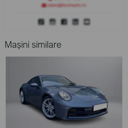
sales@bcchauto.ro
Mașini similare