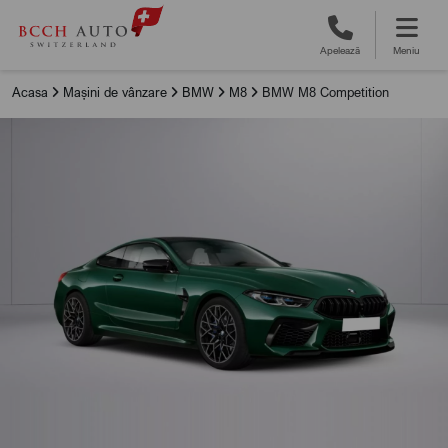
Apelează
Meniu
Acasa
Mașini de vânzare
BMW
M8
BMW M8 Competition