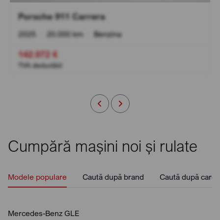
Porsche 911 Carrera
2025
•
20.000 km
•
Benzina
142.072 €
TVA deductibil
Cumpără mașini noi și rulate
Modele populare
Caută după brand
Caută după caros
Mercedes-Benz GLE