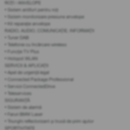
ROȚI / ANVELOPE
• Sistem antifurt pentru roți
• Sistem monitorizare presiune anvelope
• Kit reparație anvelope
RADIO, AUDIO, COMUNICAȚIE, INFORMAȚII
• Tuner DAB
• Telefonie cu încărcare wireless
• Funcție TV Plus
• Hotspot WLAN
SERVICII & APLICAȚII
• Apel de urgență legal
• Connected Package Professional
• Servicii ConnectedDrive
• Teleservices
SIGURANȚĂ
• Sistem de alarmă
• Faruri BMW Laser
• Triunghi reflectorizant și trusă de prim ajutor
SPORTIVITATE