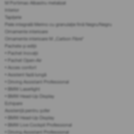
M Portimao Albastru metalizat
Interior
Tapițerie
Piele integrală Merino cu granulație fină Negru/Negru
Ornamente interioare
Ornamente interioare M „Carbon Fibre”
Pachete și ediții
• Pachet Inovații
• Pachet Open-Air
• Acces confort
• Asistent fază lungă
• Driving Assistant Professional
• BMW Laserlight
• BMW Head-Up Display
Echipare
Asistență pentru șofer
• BMW Head-Up Display
• BMW Live Cockpit Professional
• Driving Assistant Professional