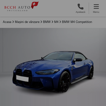
Apelează
Meniu
Acasa
Mașini de vânzare
BMW
M4
BMW M4 Competition