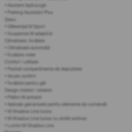
• Asistent fază lungă
• Parking Assistant Plus
Șasiu
• Diferențial M Sport
• Suspensie M adaptivă
Climatizare, încălzire
• Climatizare automată
• Încălzire volan
Confort / utilitate
• Pachet compartimente de depozitare
• Acces confort
• Încălzire pentru gât
Design interior / exterior
• Plafon M antracit
• Aplicații galvanizate pentru elemente de comandă
• M Shadow Line lucios
• M Shadow Line lucios cu dotări extinse
• Lumini M Shadow Line