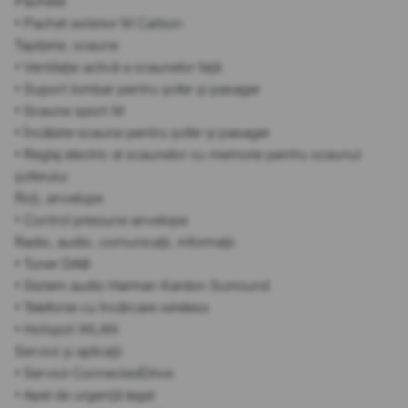
Pachete
• Pachet exterior M Carbon
Tapițerie, scaune
• Ventilație activă a scaunelor față
• Suport lombar pentru șofer și pasager
• Scaune sport M
• Încălzire scaune pentru șofer și pasager
• Reglaj electric al scaunelor cu memorie pentru scaunul
șoferului
Roți, anvelope
• Control presiune anvelope
Radio, audio, comunicații, informații
• Tuner DAB
• Sistem audio Harman Kardon Surround
• Telefonie cu încărcare wireless
• Hotspot WLAN
Servicii și aplicații
• Servicii ConnectedDrive
• Apel de urgență legal