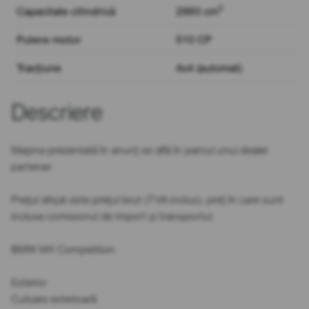
3
Capacitate cilindrică
2993 cm
Putere motor
510 CP
Tracțiune
4x4 (automat)
Descriere
Mașina prezentată în anunț se află în parcul unui dealer
partener.
Prețul afișat este prețul brut (TVA inclus), preț în care sunt
incluse comisionul de import și transportul.
BMW M4 Competition
Exterior
Culoare exterioară