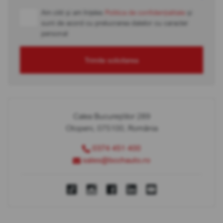
Am citit și am înțeles
Politica de confidențialitate
și
sunt de acord cu prelucrarea datelor cu caracter
personal
Trimite solicitarea
Calea Bucureștilor 289
Otopeni, 075100, România
0374 451 400
sales@bcchauto.ro