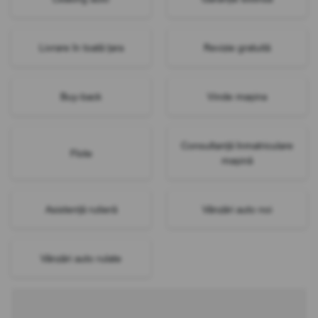
Livrare în toată țara
Revizie gratuită
Buy-back
Vinde mașina
Consultanță înmatriculare
Flote
mașină
Asistență rutieră
Vânzări auto noi
Vânzări auto rulate