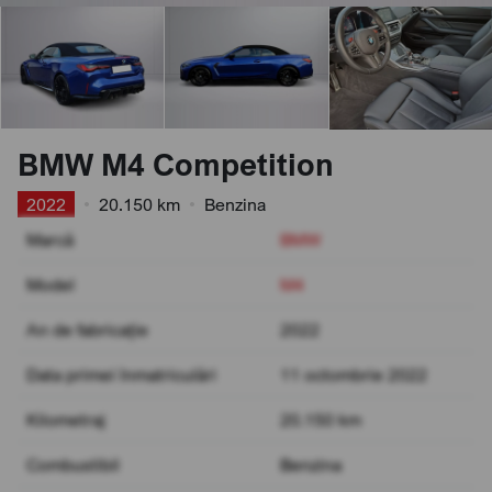
BMW M4 Competition
2022
•
20.150 km
•
Benzina
Marcă
BMW
Model
M4
An de fabricație
2022
Data primei înmatriculări
11 octombrie 2022
Kilometraj
20.150 km
Combustibil
Benzina