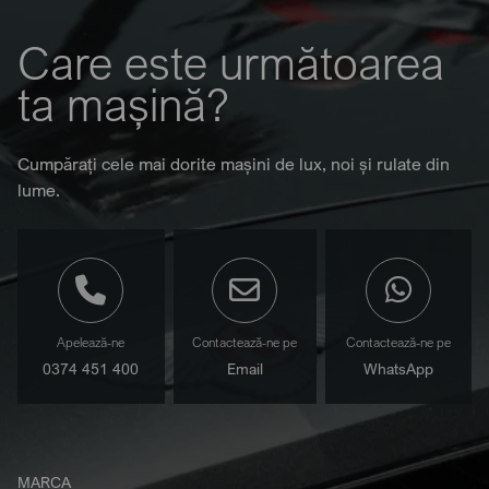
Care este următoarea
ta mașină?
Cumpărați cele mai dorite mașini de lux, noi și rulate din
lume.
Apelează-ne
Contactează-ne pe
Contactează-ne pe
0374 451 400
Email
WhatsApp
MARCA