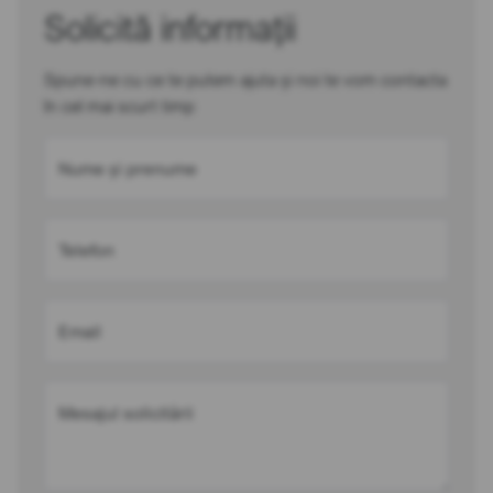
Solicită informații
Spune-ne cu ce te putem ajuta și noi te vom contacta
în cel mai scurt timp
Nume și prenume
Telefon
Email
Mesajul solicitării