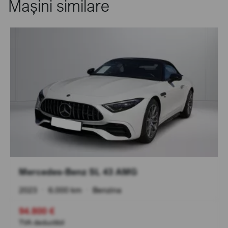
Mașini similare
Mercedes-Benz SL 43 AMG
2023
•
6.000 km
•
Benzina
94.800 €
TVA deductibil