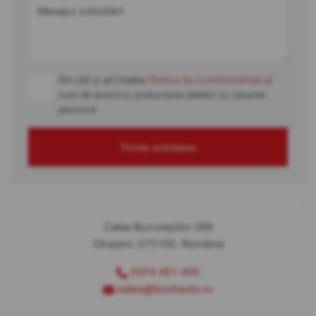
Mesajul solicitării
Am citit și am înțeles
Politica de confidențialitate
și
sunt de acord cu prelucrarea datelor cu caracter
personal
Trimite solicitarea
Calea Bucureștilor 289
Otopeni, 075100, România
0374 451 400
sales@bcchauto.ro