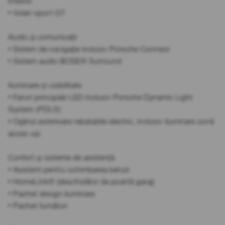
Interior
• Volan sport GT
Audio și comunicații
• Sistem de navigație inclusiv Porsche Connect
• Sistem audio BOSE® Surround
Iluminare și vizibilitate
• Faruri principale LED inclusiv Porsche Dynamic Light
System (PDLS)
• Oglinzi exterioare rabatabile electric, inclusiv iluminare zonă
acces uși
Confort și sisteme de asistență
• Asistent pentru schimbarea benzii
• HomeLink® (deschizător de poartă garaj)
• Pachet design iluminare
• Pachet fumători