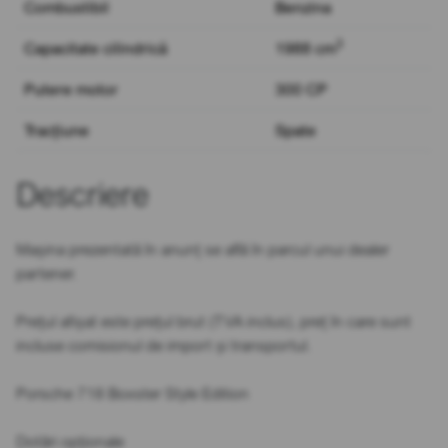
Combustibil
Benzina
3
Capacitate cilindrică
1988 cm
Putere motor
300 CP
Tracțiune
Spate
Descriere
Mașina prezentată în anunț se află în parcul unui dealer
partener.
Prețul afișat este prețul brut (TVA inclus), preț în care sunt
incluse comisionul de import și transportul.
Porsche 718 Boxster Style Edition
Dotări opționale