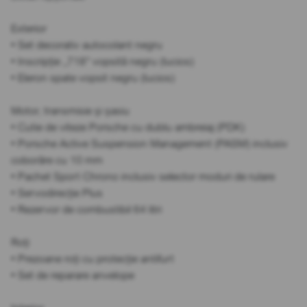
Exterior
• Set decorativ autocolant negru
• Inscripție „718” vopsită negru (lucios)
• Eleron spate vopsit negru (lucios)
Motor, transmisie și șasiu
• Cutie de viteze Porsche cu dublu ambreiaj (PDK)
• Porsche Active Suspension Management (PASM) inclusiv
coborâre cu 10 mm
• Pachet Sport Chrono inclusiv selector moduri de rulare
• Servodirecție Plus
• Rezervor de combustibil 64 litri
Roți
• Prezoane roți cu protecție antifurt
• Set de reparare anvelope