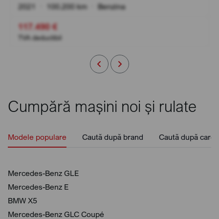
2021
•
100.200 km
•
Benzina
117.490 €
TVA deductibil
Cumpără mașini noi și rulate
Modele populare
Caută după brand
Caută după caros
Mercedes-Benz GLE
Mercedes-Benz E
BMW X5
Mercedes-Benz GLC Coupé