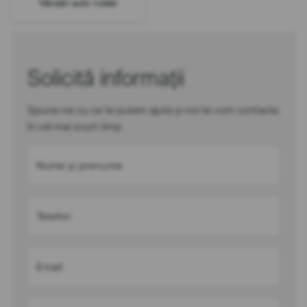
Vânzări auto rulate
Solicită informații
Spune-ne cu ce te putem ajuta și noi te vom contacta
în cel mai scurt timp
Nume și prenume
Telefon
Email