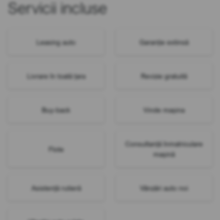
Servicii incluse
Leasing auto
Garanție extinsă
Livrare în toată țara
Revizie gratuită
Buy-back
Vinde mașina
Consultanță înmatriculare
Flote
mașină
Asistență rutieră
Vânzări auto noi