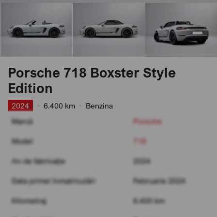
Porsche 718 Boxster Style
Edition
2024
•
6.400 km
•
Benzina
Marcă
Porsche
Model
718
An de fabricație
2024
Data primei înmatriculări
Februarie 2024
Kilometraj
6.400 km