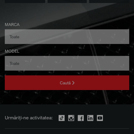
MARCA
MODEL
Caută
Urmăriți-ne activitatea: