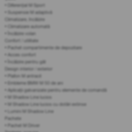
• Diferențial M Sport
• Suspensie M adaptivă
Climatizare, încălzire
• Climatizare automată
• Încălzire volan
Confort / utilitate
• Pachet compartimente de depozitare
• Acces confort
• Încălzire pentru gât
Design interior / exterior
• Plafon M antracit
• Embleme BMW M 50 de ani
• Aplicații galvanizate pentru elemente de comandă
• M Shadow Line lucios
• M Shadow Line lucios cu dotări extinse
• Lumini M Shadow Line
Pachete
• Pachet M Driver