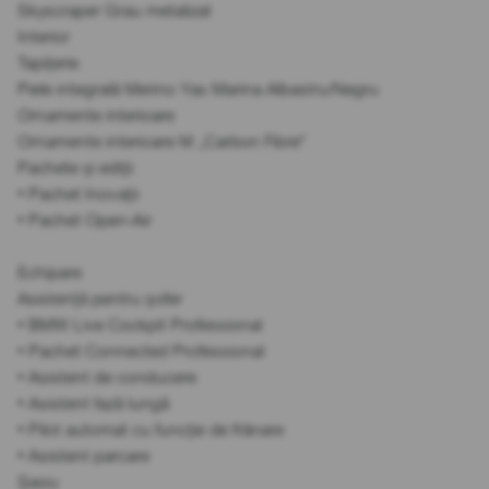
Skyscraper Grau metalizat
Interior
Tapițerie
Piele integrală Merino Yas Marina Albastru/Negru
Ornamente interioare
Ornamente interioare M „Carbon Fibre”
Pachete și ediții
• Pachet Inovații
• Pachet Open-Air
Echipare
Asistență pentru șofer
• BMW Live Cockpit Professional
• Pachet Connected Professional
• Asistent de conducere
• Asistent fază lungă
• Pilot automat cu funcție de frânare
• Asistent parcare
Șasiu