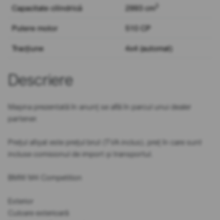
3
Capacitate cilindrică
2993 cm
Putere motor
510 CP
Tracțiune
4x4 (automat)
Descriere
Mașina prezentată în anunț se află în parcul unui dealer
partener.
Prețul afișat este prețul brut (TVA inclus), preț în care sunt
incluse comisionul de import și transportul.
BMW M4 Competition
Exterior
Culoare exterioară