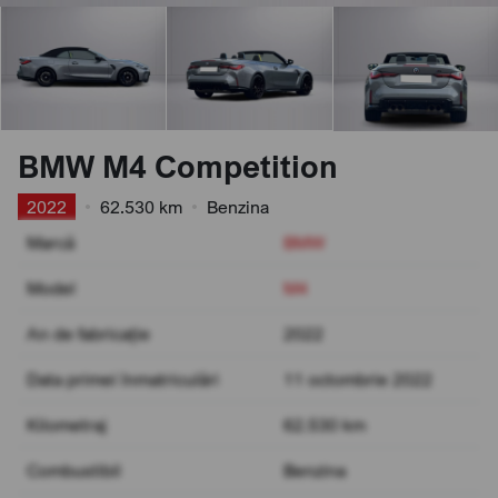
BMW M4 Competition
2022
•
62.530 km
•
Benzina
Marcă
BMW
Model
M4
An de fabricație
2022
Data primei înmatriculări
11 octombrie 2022
Kilometraj
62.530 km
Combustibil
Benzina