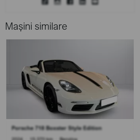
Mașini similare
Porsche 718 Boxster Style Edition
2024
•
15.370 km
•
Benzina