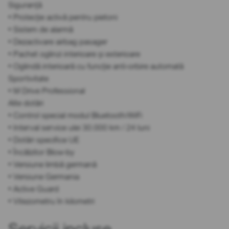
Siguranță
• Protecție activă pentru pietoni
• Sistem de alarmă
• Dezactivare airbag pasager
• Pachet oglinzi interioare și exterioare
• Oglindă interioară cu funcție anti-orbire automată
Sportivitate
• M Drive Professional
Alte dotări
• Control special modul Bluetooth/WiFi
• Interval service ulei 30.000 km / 24 luni
• Dotări specifice UE
• Încălzitor Blow-by
• Versiune limbă germană
• Versiune Germania
• Active Guard
• Vitezometru în kilometri