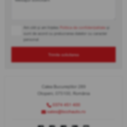
Am citit și am înțeles
Politica de confidențialitate
și
sunt de acord cu prelucrarea datelor cu caracter
personal
Trimite solicitarea
Calea Bucureștilor 289
Otopeni, 075100, România
0374 451 400
sales@bcchauto.ro