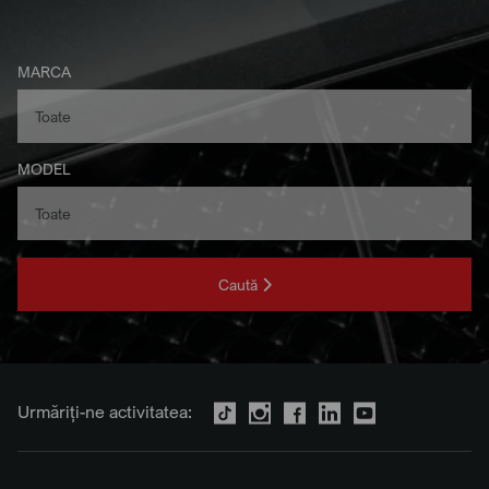
MARCA
MODEL
Caută
Urmăriți-ne activitatea: