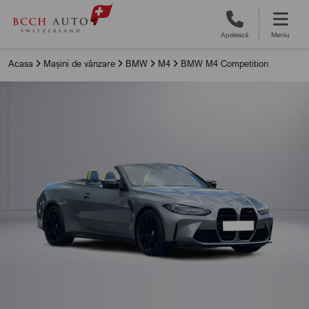
Apelează
Meniu
Acasa
Mașini de vânzare
BMW
M4
BMW M4 Competition