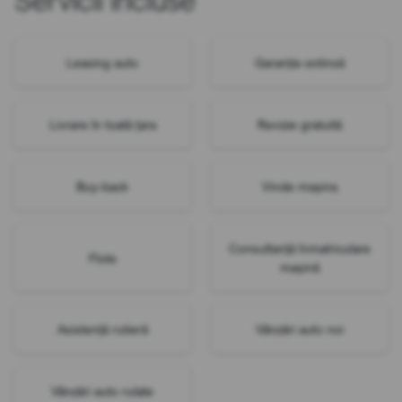
Servicii incluse
Leasing auto
Garanție extinsă
Livrare în toată țara
Revizie gratuită
Buy-back
Vinde mașina
Consultanță înmatriculare
Flote
mașină
Asistență rutieră
Vânzări auto noi
Vânzări auto rulate