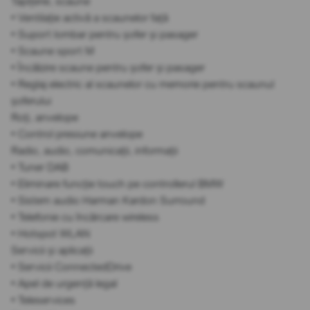
Tapițerie, scaune
• Ventilație activă a scaunelor față
• Suport lombar pentru șofer și pasager
• Scaune sport M
• Încălzire scaune pentru șofer și pasager
• Reglaj electric al scaunelor cu memorie pentru scaunul
șoferului
Roți, anvelope
• Control presiune anvelope
Radio, audio, comunicații, informații
• Tuner DAB
• Eliminare funcție touch pe controllerul BMW
• Sistem audio Harman Kardon Surround
• Telefonie cu încărcare wireless
• Hotspot WLAN
Servicii și aplicații
• Servicii ConnectedDrive
• Apel de urgență legal
• Teleservices