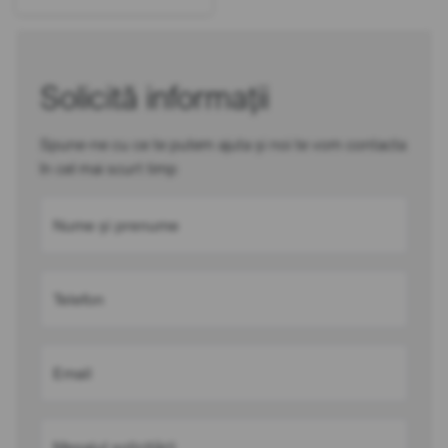
Solicită informații
Spune-ne cu ce te putem ajuta și noi te vom contacta
în cel mai scurt timp
Nume și prenume
Telefon
Email
Mesajul solicitării