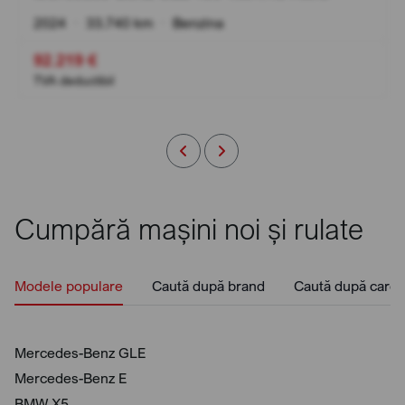
2024
•
33.740 km
•
Benzina
92.219 €
TVA deductibil
Cumpără mașini noi și rulate
Modele populare
Caută după brand
Caută după caros
Mercedes-Benz GLE
Mercedes-Benz E
BMW X5