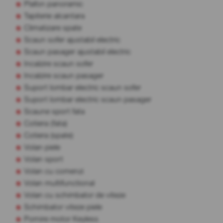
Plafon panoramic
Tapiterie alcantara
Climatizare spate
Scaun sofer ajustabil electric
Scaun pasager ajustabil electric
Incalzire scaun sofer
Incalzire scaun pasager
Suport lombar electric scaun sofer
Suport lombar electric scaun pasager
Scaune sport fata
Cotiera (fata)
Cotiera (spate)
Volan piele
Volan sport
Volan cu comenzi
Volan multifunctional
Volan cu schimbator de viteze
Schimbator viteze piele
Pornire motor Keyless