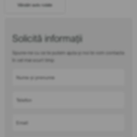
Vânzări auto rulate
Solicită informații
Spune-ne cu ce te putem ajuta și noi te vom contacta
în cel mai scurt timp
Nume și prenume
Telefon
Email