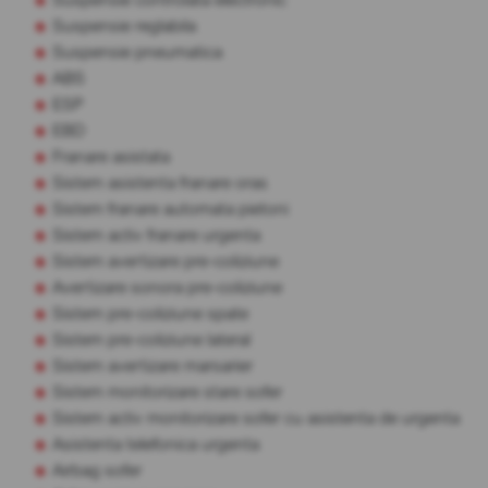
Suspensie reglabila
Suspensie pneumatica
ABS
ESP
EBD
Franare asistata
Sistem asistenta franare oras
Sistem franare automata pietoni
Sistem activ franare urgenta
Sistem avertizare pre-coliziune
Avertizare sonora pre-coliziune
Sistem pre-coliziune spate
Sistem pre-coliziune lateral
Sistem avertizare marsarier
Sistem monitorizare stare sofer
Sistem activ monitorizare sofer cu asistenta de urgenta
Asistenta telefonica urgenta
Airbag sofer