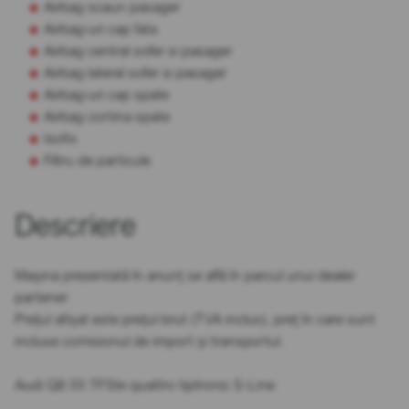
Airbag scaun pasager
Airbag-uri cap fata
Airbag central sofer si pasager
Airbag lateral sofer si pasager
Airbag-uri cap spate
Airbag cortina spate
Isofix
Filtru de particule
Descriere
Mașina prezentată în anunț se află în parcul unui dealer
partener.
Prețul afișat este prețul brut (TVA inclus), preț în care sunt
incluse comisionul de import și transportul.
Audi Q8 55 TFSIe quattro tiptronic S-Line