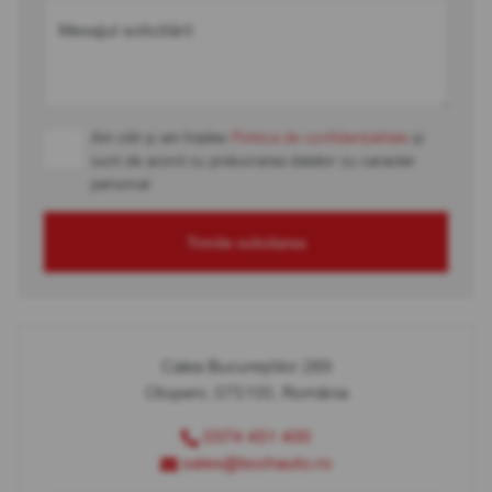
Mesajul solicitării
Am citit și am înțeles
Politica de confidențialitate
și
sunt de acord cu prelucrarea datelor cu caracter
personal
Trimite solicitarea
Calea Bucureștilor 289
Otopeni, 075100, România
0374 451 400
sales@bcchauto.ro