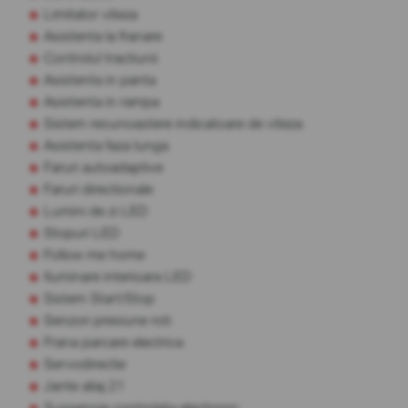
Limitator viteza
Asistenta la franare
Controlul tractiunii
Asistenta in panta
Asistenta in rampa
Sistem recunoastere indicatoare de viteza
Asistenta faza lunga
Faruri autoadaptive
Faruri directionale
Lumini de zi LED
Stopuri LED
Follow me home
Iluminare interioara LED
Sistem Start/Stop
Senzori presiune roti
Frana parcare electrica
Servodirectie
Jante aliaj 21
Suspensie controlata electronic