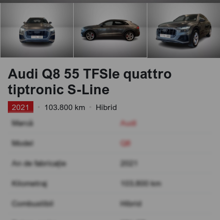
Audi Q8 55 TFSIe quattro
tiptronic S-Line
2021
•
103.800 km
•
Hibrid
Marcă
Audi
Model
Q8
An de fabricație
2021
Kilometraj
103.800 km
Combustibil
Hibrid