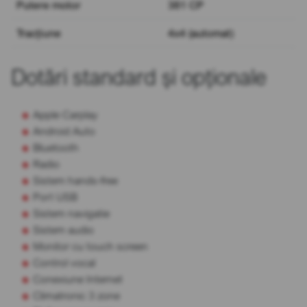
Putere motor
381 CP
Tracțiune
4x4 (automat)
Dotări standard și opționale
Apple Carplay
Android Auto
Bluetooth
Radio
Sistem hands-free
Port USB
Sistem navigatie
Sistem audio
Monitor cu touch screen
Control vocal
Conexiune Internet
Climatronic 3 zone