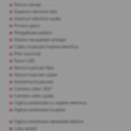
Senzor ploaie
Geamuri electrice fata
Geamuri electrice spate
Privacy glass
Stergatoare parbriz
Sistem recuperare energie
Cablu incarcare masina electrica
Pilot automat
Faruri LED
Senzori parcare fata
Senzori parcare spate
Asistenta la parcare
Camera video 360º
Camera video spate
Oglinzi exterioare cu reglare electrica
Oglinzi exterioare incalzite
Oglinzi exterioare rabatabile electric
Lane assist