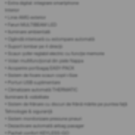
• Extra digital: integrare smartphone
Interior
• Linie AMG exterior
• Faruri MULTIBEAM LED
• Iluminare ambientală
• Oglindă interioară cu estompare automată
• Suport lombar pe 4 direcții
• Scaun șofer reglabil electric cu funcție memorie
• Volan multifuncțional din piele Nappa
• Acoperire portbagaj EASY-PACK
• Sistem de fixare scaun copil i-Size
• Porturi USB suplimentare
• Climatizare automată THERMATIC
Iluminare & vizibilitate
• Sistem de frânare cu discuri de frână mărite pe puntea față
Tehnologie & siguranță
• Sistem monitorizare presiune pneuri
• Dezactivare automată airbag pasager
• Pachet confort KEYLESS-GO