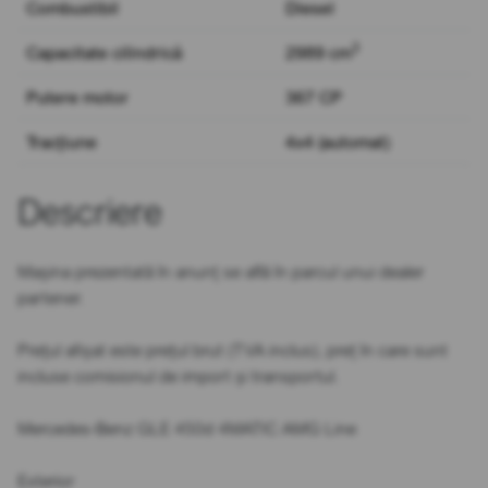
Combustibil
Diesel
3
Capacitate cilindrică
2989 cm
Putere motor
367 CP
Tracțiune
4x4 (automat)
Descriere
Mașina prezentată în anunț se află în parcul unui dealer
partener.
Prețul afișat este prețul brut (TVA inclus), preț în care sunt
incluse comisionul de import și transportul.
Mercedes-Benz GLE 450d 4MATIC AMG Line
Exterior