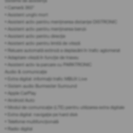
Sisteme de asistență
• Cameră 360°
• Asistent unghi mort
• Asistent activ pentru menținerea distanței DISTRONIC
• Asistent activ pentru menținerea benzii
• Asistent activ pentru direcție
• Asistent activ pentru limită de viteză
• Reluare automată extinsă a deplasării în trafic aglomerat
• Adaptare viteză în funcție de traseu
• Asistent activ la parcare cu PARKTRONIC
Audio & comunicație
• Extra digital: informații trafic MBUX Live
• Sistem audio Burmester Surround
• Apple CarPlay
• Android Auto
• Modul de comunicație (LTE) pentru utilizarea extra digitale
• Extra digital: navigație pe hard disk
• Telefonie multifuncțională
• Radio digital