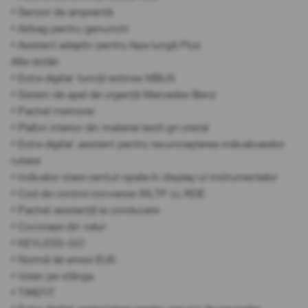
• Senzor de amprentă
• Airbag pentru genunchi
• Asistent adaptiv pentru faza lungă Plus
Alte dotări
• Extra digital: funcții extinse MBUX
• Sistem de apel de urgență Mercedes-Benz
• Pachet memorie
• Plafon interior din material textil gri cristal
• Extra digital: asistent pentru recunoașterea indicatoarelor
rutiere
• Indicator stare centuri spate în display-ul instrumentelor
• Cod de control conversie WLTP cu RDE
• Pachet asistență la conducere
• Covorașe din velur
• KEYLESS-GO
• Normă de emisii EU6
• Volan pe stânga
• TIREFIT