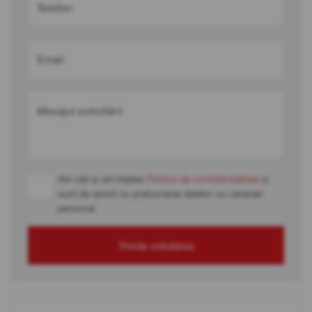
Telefon
Email
Mesajul solicitării
Am citit și am înțeles
Politica de confidențialitate
și
sunt de acord cu prelucrarea datelor cu caracter
personal
Trimite solicitarea