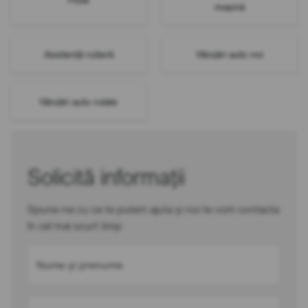
mașină
Asistență rutieră
Vânzări auto noi
Vânzări auto rulate
Solicită informații
Spune-ne cu ce te putem ajuta și noi te vom contacta
în cel mai scurt timp
Nume și prenume