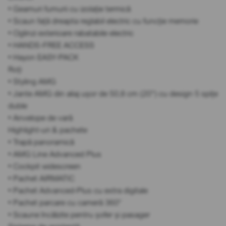
• Geamuri fumurii cu izolație termică
• Scaun față dreapta reglabil electric cu funcție memorie
• Oglinzi exterioare rabatabile electric
• HANDS-FREE ACCESS
• Hayon EASY-PACK
Roți
• Styling AMG
• Jante AMG din aliaj ușor de 50,8 cm (20”) cu design 5 spițe
duble
• Anvelope de vară
Highlight-uri & pachete
• Trapă panoramică
• AMG Line Advanced Plus
• Cockpit widescreen
• Pachet AIRMATIC
• Pachet Advanced-Plus cu extra digitale
• Pachet parcare cu cameră 360°
• Scaune încălzite pentru șofer și pasager