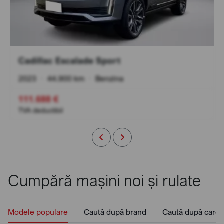
Cadillac Escalade Sport
2023
•
44.900 km
•
Benzina
111.688 €
TVA deductibil
Cumpără mașini noi și rulate
Modele populare
Caută după brand
Caută după caros