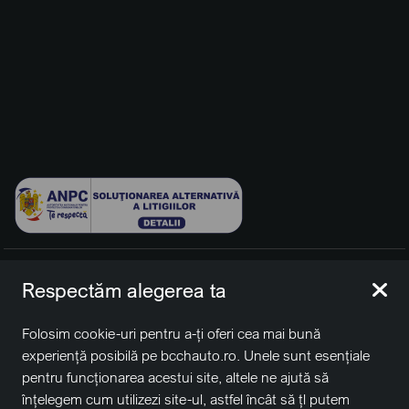
© 2026 BCCH Group Switzerland AG. Toate drepturile
Respectăm alegerea ta
rezervate.
Platfomă dezvoltată de Workleto.
Folosim cookie-uri pentru a-ți oferi cea mai bună
BCCH Auto Switzerland este o marcă a societății
BCCH
experiență posibilă pe bcchauto.ro. Unele sunt esențiale
Group Switzerland AG
pentru funcționarea acestui site, altele ne ajută să
Sediu social: David Business Center, Str. Erou Iancu Nicolae
înțelegem cum utilizezi site-ul, astfel încât să țl putem