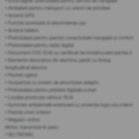
• Extra digital: preinstalare pentru servicii de navigație
• Ambalare pentru transport cu urechi de prindere
• Antenă GPS
• Funcție avertizare la deschiderea ușii
• Antenă telefon
• Preinstalare pentru pachet conectivitate navigație și confort
• Preinstalare pentru radio digital
• Document COC EU6 cu certificat de înmatriculare partea 2
• Elemente decorative din aluminiu periat cu finisaj
longitudinal deschis
• Pachet oglinzi
• Suspensie cu sistem de amortizare adaptiv
• Preinstalare pentru predare digitală a cheii
• Locație producție vehicul: SUA
• Iluminare ambientală exterioară cu proiecția logo-ului mărcii
• Pachet crom interior
• Magazin online
Motor, transmisie & șasiu
• 9G-TRONIC