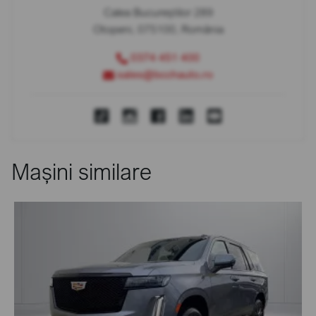
Calea Bucureștilor 289
Otopeni, 075100, România
0374 451 400
sales@bcchauto.ro
Mașini similare