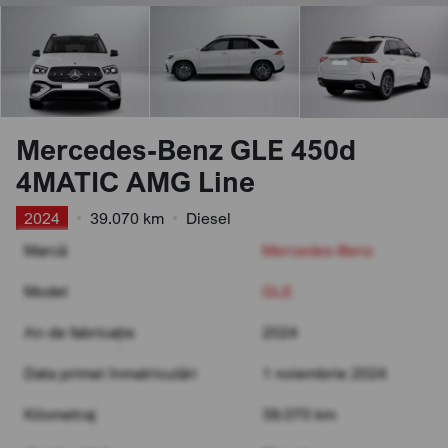
Mercedes-Benz GLE 450d
4MATIC AMG Line
2024
•
39.070 km
•
Diesel
Marcă
Mercedes-Benz
Model
GLE
An de fabricație
2024
Data primei înmatriculări
1 noiembrie 2024
Kilometraj
39.070 km