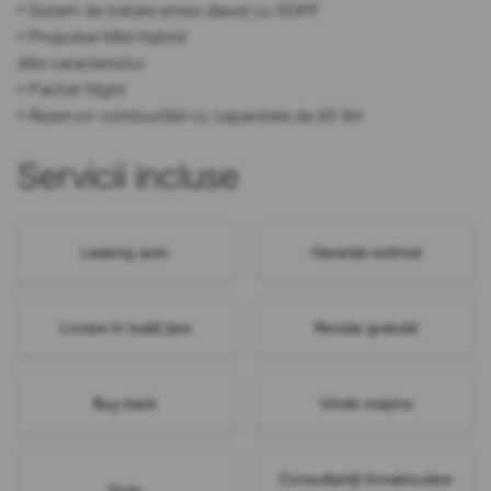
• Sistem de tratare emisii diesel cu SDPF
• Propulsie Mild Hybrid
Alte caracteristici
• Pachet Night
• Rezervor combustibil cu capacitate de 85 litri
Servicii incluse
Leasing auto
Garanție extinsă
Livrare în toată țara
Revizie gratuită
Buy-back
Vinde mașina
Consultanță înmatriculare
Flote