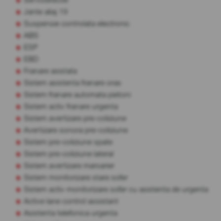
Jante aliaj 19
Suspensie controlata electronic
ABS
ESP
EBD
Franare asistata
Sistem asistenta franare oras
Sistem franare automata pietoni
Sistem activ franare urgenta
Sistem avertizare pre-coliziune
Avertizare sonora pre-coliziune
Sistem pre-coliziune spate
Sistem pre-coliziune lateral
Sistem avertizare marsarier
Sistem monitorizare stare sofer
Sistem activ monitorizare sofer cu asistenta de urgenta
Active lane control assistant
Asistenta telefonica urgenta