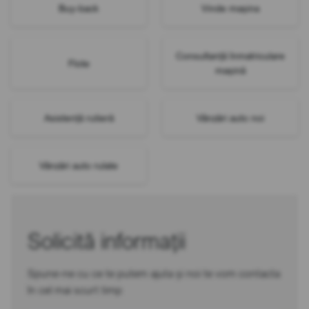
Buy-back
Vinde mașina
Consultanță înmatriculare
Flote
mașină
Asistență rutieră
Vânzări auto noi
Vânzări auto rulate
Solicită informații
Spune-ne cu ce te putem ajuta și noi te vom contacta
în cel mai scurt timp