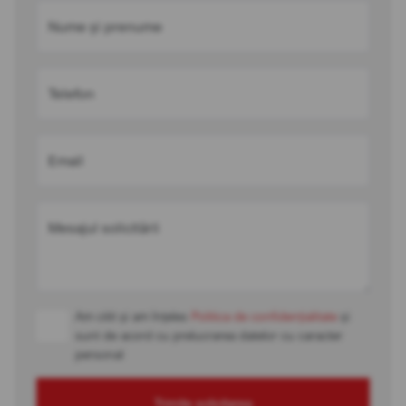
Nume și prenume
Telefon
Email
Mesajul solicitării
Am citit și am înțeles
Politica de confidențialitate
și
sunt de acord cu prelucrarea datelor cu caracter
personal
Trimite solicitarea