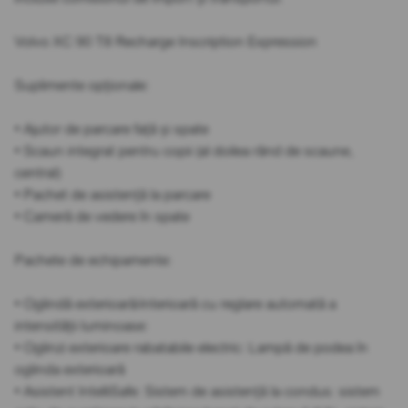
Volvo XC 90 T8 Recharge Inscription Expression
Suplimente opționale:
• Ajutor de parcare față și spate
• Scaun integrat pentru copii (al doilea rând de scaune,
central)
• Pachet de asistență la parcare
• Cameră de vedere în spate
Pachete de echipamente:
• Oglindă exterioară/interioară cu reglare automată a
intensității luminoase:
• Oglinzi exterioare rabatabile electric: Lampă de podea în
oglinda exterioară
• Asistent IntelliSafe: Sistem de asistență la condus: sistem