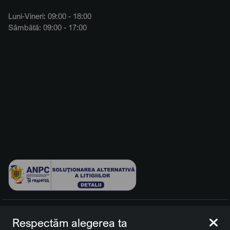
Luni-Vineri: 09:00 - 18:00
Sâmbătă: 09:00 - 17:00
© 2026 BCCH Group Switzerland AG. Toate drepturile
Respectăm alegerea ta
rezervate.