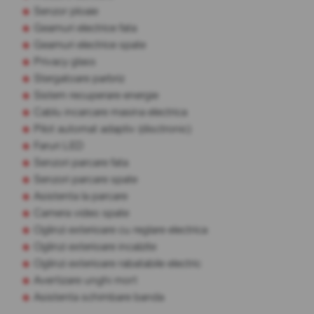
Senzor ploaie
Geamuri electrice fata
Geamuri electrice spate
Privacy glass
Stergatoare parbriz
Sistem recuperare energie
Cablu incarcare masina electrica
Pilot automat adaptiv (disctronic)
Faruri LED
Senzori parcare fata
Senzori parcare spate
Asistenta la parcare
Camera video spate
Oglinzi exterioare cu reglare electrica
Oglinzi exterioare incalzite
Oglinzi exterioare rabatabile electric
Avertizare unghi mort
Asistenta schimbare banda