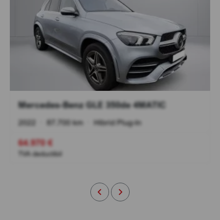
Mercedes-Benz GLE 350de 4MATIC
2022
•
87.700 km
•
Hibrid Plug-In
64.970 €
TVA deductibil