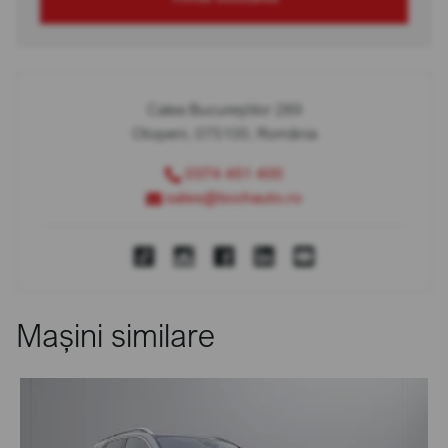
Calea Bucureștilor 289
Otopeni, 075100, România
0374 451 400
sales@bcchauto.ro
Mașini similare