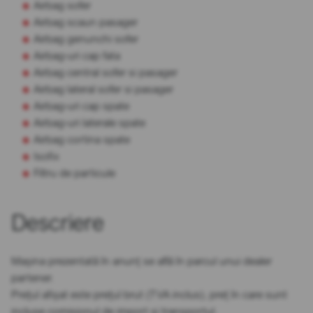
Airbag sofer
Airbag scaun pasager
Airbag genunchi sofer
Airbag-uri cap fata
Airbag central sofer si pasager
Airbag lateral sofer si pasager
Airbag-uri cap spate
Airbag-uri laterale spate
Airbag cortina spate
Isofix
Filtru de particule
Descriere
Mașina prezentată în anunț se află în parcul unui dealer
partener.
Prețul afișat este prețul brut (TVA inclus), preț în care sunt
incluse comisionul de import și transportul.