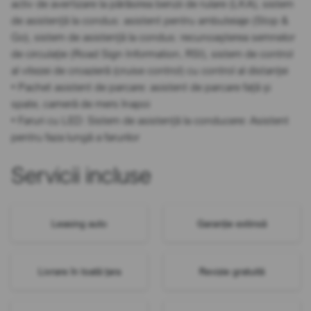
activ de avertizare la părăsirea benzii de rulare (LKA), sistem
de asistență la condus: asistent pentru ambuteiaje (Stop &
Go), sistem de asistență la condus: recunoașterea semnelor
de circulație (Road Sign Information, RSI), sistem de control
al vitezei de croazieră (cruise control) cu control al distanței
• Pachet asistent de parcare: asistent de parcare față și
spate, cameră de mers înapoi
• Faruri cu LED: Sistem de asistență la conducere: Asistent
pentru faza lungă a farurilor
Servicii incluse
Leasing auto
Garanție extinsă
Livrare în toată țara
Revizie gratuită