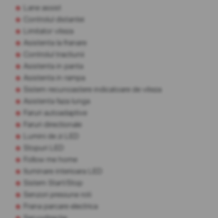
Lane assist
Controlul distantei
Limitator viteza
Asistenta la franare
Controlul tractiunii
Asistenta in panta
Asistenta in rampa
Sistem recunoastere indicatoare de viteza
Asistenta faza lunga
Faruri autoadaptive
Faruri directionale
Lumini de zi LED
Stopuri LED
Follow me home
Iluminare interioara LED
Sistem Start/Stop
Senzori presiune roti
Frana parcare electrica
Servodirectie