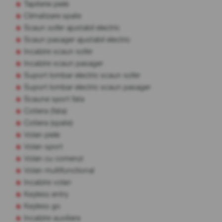
Tapiterie piele
Climatizare spate
Scaun sofer ajustabil electric
Scaun pasager ajustabil electric
Incalzire scaun sofer
Incalzire scaun pasager
Suport lombar electric scaun sofer
Suport lombar electric scaun pasager
Scaune sport fata
Cotiera (fata)
Cotiera (spate)
Volan piele
Volan sport
Volan cu comenzi
Volan multifunctional
Incalzire volan
Keyless entry
Keyless go
Incalzire auxiliara