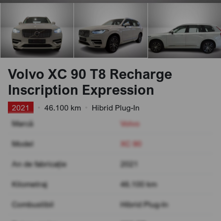
Volvo XC 90 T8 Recharge
Inscription Expression
2021
•
46.100 km
•
Hibrid Plug-In
Marcă
Volvo
Model
XC 90
An de fabricație
2021
Kilometraj
46.100 km
Combustibil
Hibrid Plug-In