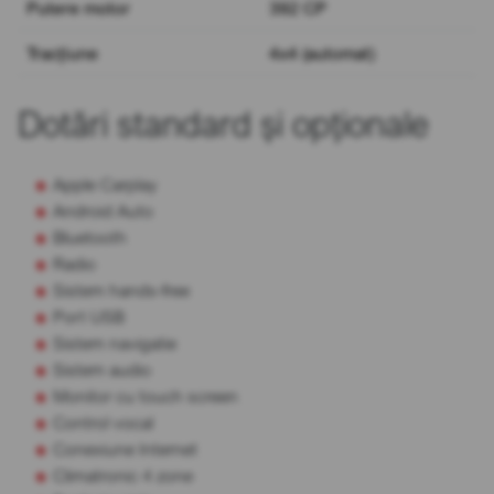
Putere motor
392 CP
Tracțiune
4x4 (automat)
Dotări standard și opționale
Apple Carplay
Android Auto
Bluetooth
Radio
Sistem hands-free
Port USB
Sistem navigatie
Sistem audio
Monitor cu touch screen
Control vocal
Conexiune Internet
Climatronic 4 zone