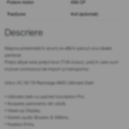
Putere motor
456 CP
Tracțiune
4x4 (automat)
Descriere
Mașina prezentată în anunț se află în parcul unui dealer
partener.
Prețul afișat este prețul brut (TVA inclus), preț în care sunt
incluse comisionul de import și transportul.
Volvo XC 90 T8 Recharge AWD Ultimate Dark
• Ultimate dark cu pachet Inscription Pro,
• Acoperiș panoramic din sticlă,
• Head-up Display,
• Sistem audio Bowers & Wilkins,
• Keyless Entry,