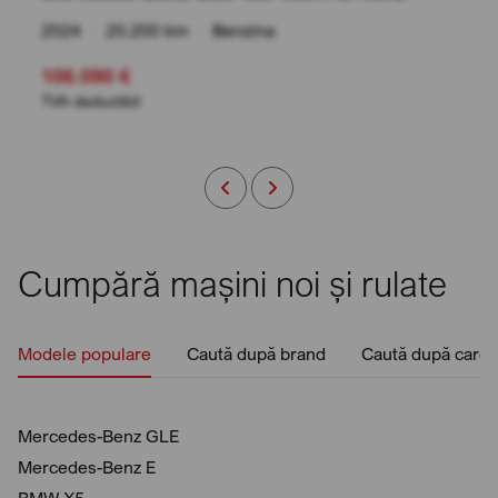
2024
•
20.200 km
•
Benzina
106.090 €
TVA deductibil
Cumpără mașini noi și rulate
Modele populare
Caută după brand
Caută după caros
Mercedes-Benz GLE
Mercedes-Benz E