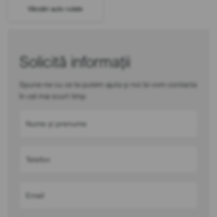
Vânzări auto rulate
Solicită informații
Spune-ne cu ce te putem ajuta și noi te vom contacta
în cel mai scurt timp
Nume și prenume
Telefon
Email