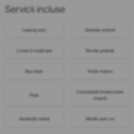
Servicii incluse
Leasing auto
Garanție extinsă
Livrare în toată țara
Revizie gratuită
Buy-back
Vinde mașina
Consultanță înmatriculare
Flote
mașină
Asistență rutieră
Vânzări auto noi