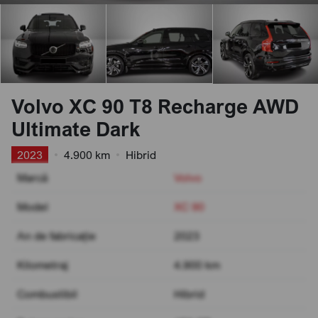
Volvo XC 90 T8 Recharge AWD
Ultimate Dark
2023
•
4.900 km
•
Hibrid
Marcă
Volvo
Model
XC 90
An de fabricație
2023
Kilometraj
4.900 km
Combustibil
Hibrid