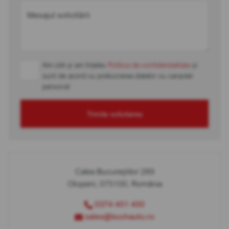
Mesajul solicitării
Am citit și am înțeles
Politica de confidențialitate
și
sunt de acord cu prelucrarea datelor cu caracter
personal
Trimite solicitarea
Calea Bucureștilor 289
Otopeni, 075100, România
0374 451 400
sales@bcchauto.ro