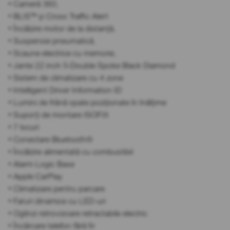
• Cameră 360,
• BLIS™ și Cross Traffic Alert
• Încălzire motor de la distanță,
• Suspensie pneumatică,
• Scaune electrice cu memorie,
• Jante 22 inch 5-Double Spoke Black Diamond
• Sistem de climatizare cu 4 zone
• Intelligent Driver Information ID
• Lumini de frână spate poziționate în înălțime
• Suporți de montare ISOFIX
• 7 locuri
• Conectare Bluetooth®
• Încălzire alimentată cu combustibil
• Alarm Logic Base
• Apple CarPlay
• Climatizare pentru parcare
• Faruri dinamice cu LED-uri
• Oglinzi retrovizoare retractabile electric
• Încărcare telefon fără fir