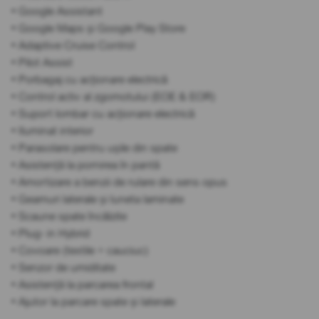
• Google Assistant
• Google Maps și Google Play Store
• Adaptive Cruise Control
• Pilot Assist
• Porbagaj cu acționare electrică
• Control activ al zgomotului (EOE & EOR)
• Suport lombar cu acționare electrică
• Iluminat interior
• Parasolare pentru ușile din spate
• Asistență la pornirea în pantă
• Amortizare a benzii de rulare din sens opus
• Geamuri laterale și luneta laminate
• Scaune spate încălzite
• Plug- in Hybrid
• Covoare (textile + cauciuc)
• Senzor de umiditate
• Asistență la parcarea frontal
• Ajutor la parcare spate și laterale