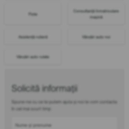
Consultanță înmatriculare
Flote
mașină
Asistență rutieră
Vânzări auto noi
Vânzări auto rulate
Solicită informații
Spune-ne cu ce te putem ajuta și noi te vom contacta
în cel mai scurt timp
Nume și prenume