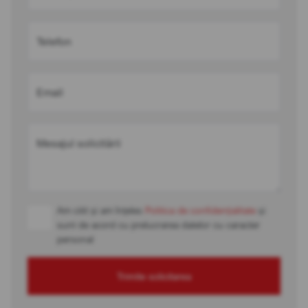
Telefon
Email
Mesajul solicitării
Am citit și am înțeles
Politica de confidențialitate
și
sunt de acord cu prelucrarea datelor cu caracter
personal
Trimite solicitarea