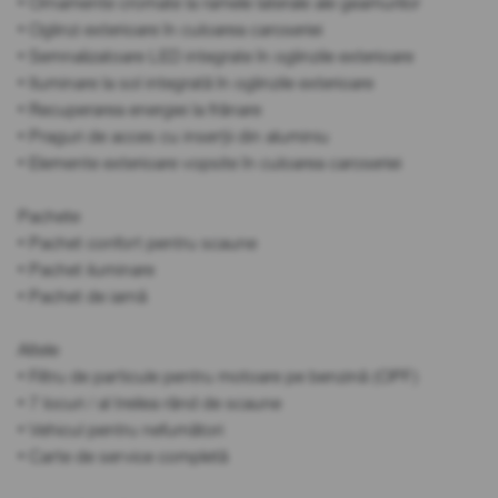
• Ornamente cromate la ramele laterale ale geamurilor
• Oglinzi exterioare în culoarea caroseriei
• Semnalizatoare LED integrate în oglinzile exterioare
• Iluminare la sol integrată în oglinzile exterioare
• Recuperarea energiei la frânare
• Praguri de acces cu inserții din aluminiu
• Elemente exterioare vopsite în culoarea caroseriei
Pachete
• Pachet confort pentru scaune
• Pachet iluminare
• Pachet de iarnă
Altele
• Filtru de particule pentru motoare pe benzină (OPF)
• 7 locuri / al treilea rând de scaune
• Vehicul pentru nefumători
• Carte de service completă