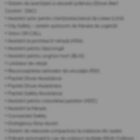
• Sistem de avertizare a oboselii șoferului (Driver Alert
Control - DAC)
• Asistent activ pentru menținerea benzii de rulare (LKA)
• City Safety – sistem autonom de frânare de urgență
• Volvo ON CALL
• Asistent la pornirea în rampă (HSA)
• Asistent pentru faza lungă
• Asistent pentru unghiul mort (BLIS)
• Limitator de viteză
• Recunoașterea semnelor de circulație (RSI)
• Pachet Driver Assistance
• Pachet Driver Awareness
• Pachet Safety Assistance
• Asistent pentru coborârea pantelor (HDC)
• Asistent la frânare
• Connected Safety
• Emergency Stop Assist
• Sistem de reducere a impactului la coliziune din spate
• Frânare automată în caz de coliziuni multiple (Multi Collision