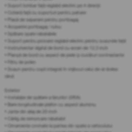
• Suport lombar față reglabil electric pe 4 direcții
• Cotieră față cu suporturi pentru pahare
• Plasă de separare pentru portbagaj
• Acoperire portbagaj / rulou
• Spătare spate rabatabile
• Suport pentru picioare reglabil electric pentru scaunele față
• Instrumentar digital de bord cu ecran de 12,3 inch
• Planșă de bord cu aspect de piele și cusături contrastante
• Filtru de polen
• Scaun pentru copil integrat în mijlocul celui de-al doilea
rând
Exterior
• Instalație de spălare a farurilor (SRA)
• Bare longitudinale plafon cu aspect aluminiu
• Jante din aliaj de 20 inch
• Cârlig de remorcare rabatabil
• Ornamente cromate la partea din spate a vehiculului