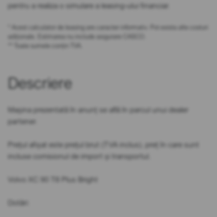
pentru a realiza o simulare a leasing-ului financiar.
* Acest calculator de leasing are caracter informativ. Pot exista alte costuri
adiționale. Estimarea nu include asigurare CASCO.
** Toate sumele conțin TVA.
Descriere
Mașina prezentată în anunț se află în parcul unui dealer
partener.
Prețul afișat este prețul brut (TVA inclus), preț în care sunt
incluse comisionul de import și transportul.
Volvo XC 90 T8 Plus Bright
Dotări: