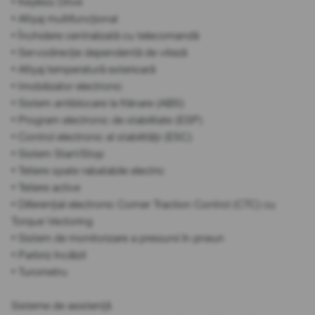
• Keyless Drive
• Afișaj multifuncțional
• Închidere centralizată cu telecomandă
• Servodirecție dependentă de viteză
• Afișaj temperatură exterioară
• Imobilizator electronic
• Sistem antiblocare la frânare (ABS)
• Program electronic de stabilitate (ESP)
• Control electronic al stabilității (ESC)
• Sistem Start/Stop
• Tetiere spate rabatabile electric
• Tetiere active
• Diferențial electronic Corner Traction Control (CTC) cu
Torque Vectoring
• Sistem de monitorizare a presiunii în pneuri
• Parbriz încălzit
• Turometru
Sisteme de asistență