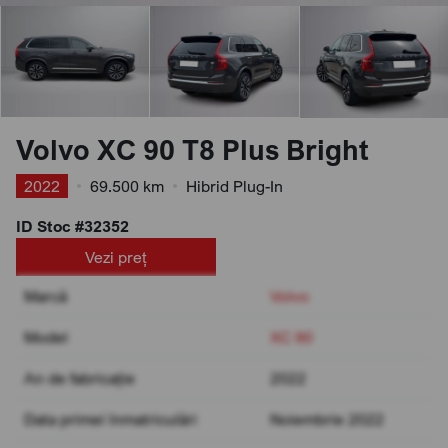
Volvo XC 90 T8 Plus Bright
2022
•
69.500 km
•
Hibrid Plug-In
ID Stoc #32352
Vezi preț
Marcă
Volvo
Model
XC 90
An de fabricație
2022
Data primei înmatriculări
Noiembrie 2022