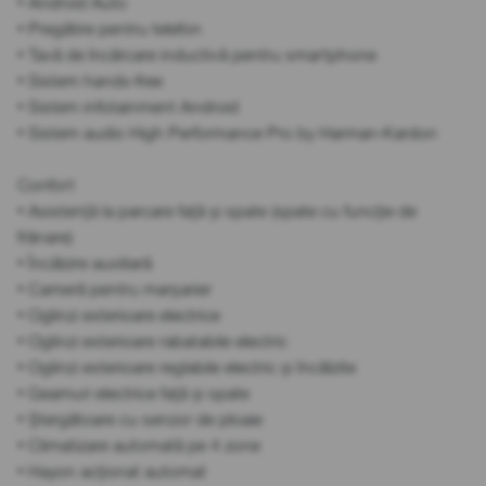
• Android Auto
• Pregătire pentru telefon
• Tavă de încărcare inductivă pentru smartphone
• Sistem hands-free
• Sistem infotainment Android
• Sistem audio High Performance Pro by Harman-Kardon
Confort
• Asistență la parcare față și spate (spate cu funcție de
frânare)
• Încălzire auxiliară
• Cameră pentru marșarier
• Oglinzi exterioare electrice
• Oglinzi exterioare rabatabile electric
• Oglinzi exterioare reglabile electric și încălzite
• Geamuri electrice față și spate
• Ștergătoare cu senzor de ploaie
• Climatizare automată pe 4 zone
• Hayon acționat automat