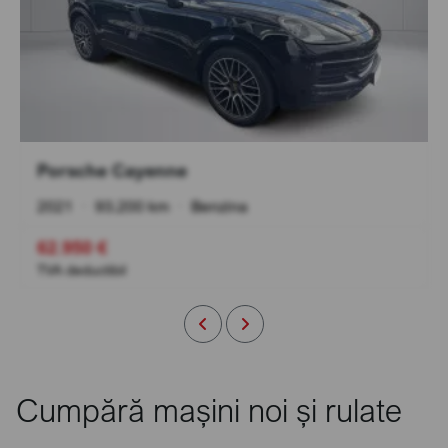
Porsche Cayenne
2021
•
93.200 km
•
Benzina
62.950 €
TVA deductibil
Cumpără mașini noi și rulate