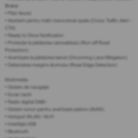
Brake)
• Pilot Assist
• Asistent pentru trafic transversal spate (Cross Traffic Alert -
CTA)
• Ready to Drive Notification
• Protecție la părăsirea carosabilului (Run-off Road
Protection)
• Avertizare la părăsirea benzii (Oncoming Lane Mitigation)
• Detectarea marginii drumului (Road Edge Detection)
Multimedia
• Sistem de navigație
• Ecran tactil
• Radio digital DAB+
• Sistem sonor pentru avertizare pietoni (AVAS)
• Hotspot WLAN / Wi-Fi
• Interfață USB
• Bluetooth