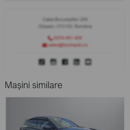
Calea Bucureștilor 289
Otopeni, 075100, România
0374 451 400
sales@bcchauto.ro
Mașini similare