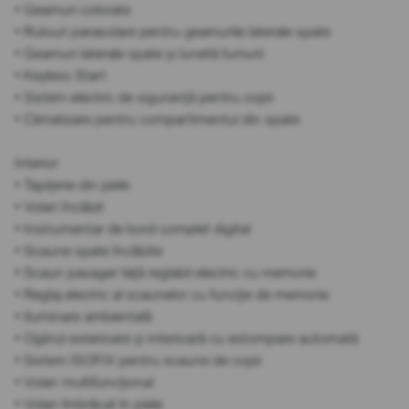
• Geamuri colorate
• Rulouri parasolare pentru geamurile laterale spate
• Geamuri laterale spate și lunetă fumurii
• Keyless Start
• Sistem electric de siguranță pentru copii
• Climatizare pentru compartimentul din spate
Interior
• Tapițerie din piele
• Volan încălzit
• Instrumentar de bord complet digital
• Scaune spate încălzite
• Scaun pasager față reglabil electric cu memorie
• Reglaj electric al scaunelor cu funcție de memorie
• Iluminare ambientală
• Oglinzi exterioare și interioară cu estompare automată
• Sistem ISOFIX pentru scaune de copii
• Volan multifuncțional
• Volan îmbrăcat în piele