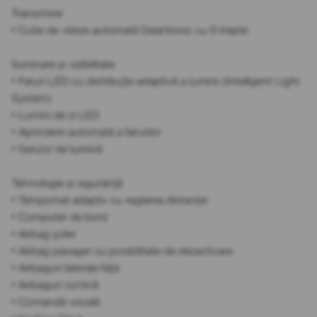
Transmisie
• Cutie de viteze automată Geartronic cu 8 trepte
Iluminare și vizibilitate
• Faruri LED cu distribuție adaptivă a luminii (Intelligent Light
System)
• Lumini de zi LED
• Aprindere automată a farurilor
• Senzor de lumină
Tehnologie și siguranță
• Tempomat adaptiv cu reglarea distanței
• Computer de bord
• Airbag șofer
• Airbag pasager cu posibilitate de dezactivare
• Airbaguri laterale față
• Airbaguri cortină
• Comandă vocală