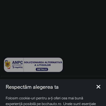
© 2026 BCCH Group Switzerland AG. Toate drepturile
Respectăm alegerea ta
rezervate.
Platfomă dezvoltată de Workleto.
Folosim cookie-uri pentru a-ți oferi cea mai bună
BCCH Auto Switzerland este o marcă a societății
BCCH
experiență posibilă pe bcchauto.ro. Unele sunt esențiale