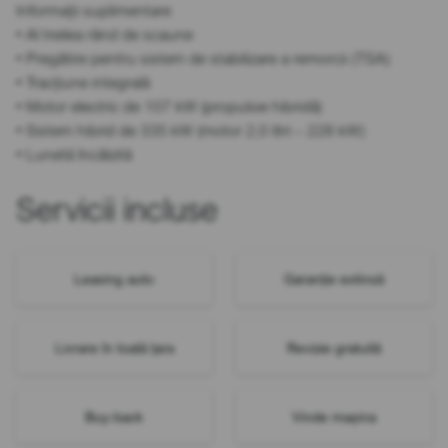
Informații suplimentare
• Al treilea rând de scaune
• Pregătire pentru sistem de stabilizare a remorcii (TSA)
• Tracțiune integrală
• Motor electric de 107 kW (propulsie hibridă)
• Sistem hibrid de 335 kW (motor 2,0 litri – 228 kW)
• Lunetă încălzită
Servicii incluse
Leasing auto
Garanție extinsă
Livrare în toată țara
Revizie gratuită
Buy-back
Vinde mașina