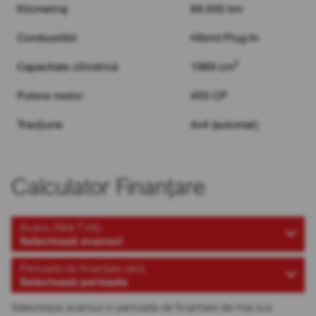
Kilometraj
69.500 km
Combustibil
Hibrid Plug-In
3
Capacitate cilindrică
1969 cm
Putere motor
455 CP
Tracțiune
4x4 (automat)
Calculator Finanțare
Avans (fără TVA)
Selectează avansul
Perioada de finanțare (ani)
Selectează perioada
Selecteaza avansul si perioada de finantare de mai sus