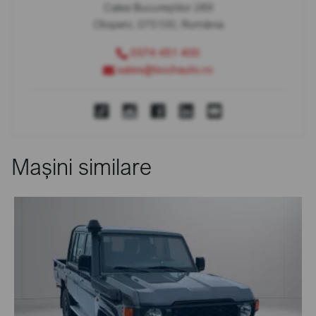
Calea Bucureștilor 289
Otopeni, 075100, România
0374 451 400
sales@bcchauto.ro
Mașini similare