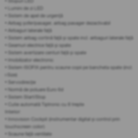
• Stopuri LED
• Lumini de zi LED
• Sistem de apel de urgență
• Airbag șofer/pasager, airbag pasager dezactivabil
• Airbaguri laterale față
• Sistem airbag cortină față și spate incl. airbaguri laterale față
• Geamuri electrice față și spate
• Sistem avertizare centuri față și spate
• Imobilizator electronic
• Sistem ISOFIX pentru scaune copii pe bancheta spate (incl.
i-Size)
• Servodirecție
• Normă de poluare Euro 6d
• Sistem Start/Stop
• Cutie automată Tiptronic cu 8 trepte
Interior:
• Innovision Cockpit (instrumentar digital și control prin
touchscreen color)
• Scaune față ventilate