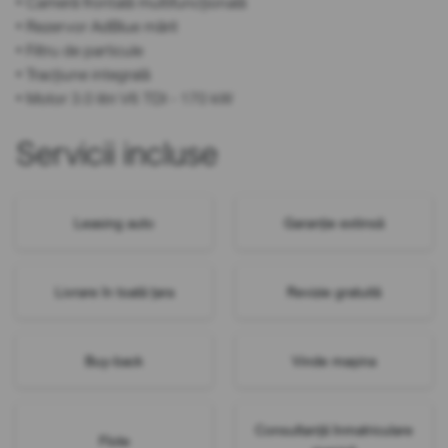
• Cameră frontală multifuncțională
• Rezervor AdBlue mărit
• Filtru de particule
• Tracțiune integrală
• Motor 3.0 litri V6 TDI - 170 kW
Servicii incluse
Leasing auto
Garanție extinsă
Livrare în toată țara
Revizie gratuită
Buy-back
Vinde mașina
Consultanță înmatriculare
Flote