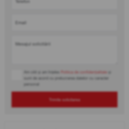
Telefon
Email
Mesajul solicitării
Am citit și am înțeles
Politica de confidențialitate
și
sunt de acord cu prelucrarea datelor cu caracter
personal
Trimite solicitarea