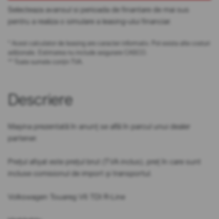
Selecteaza avansul si perioada de finantare de mai sus
pentru a realiza o simulare a leasing-ului financiar.
* Acest calculator de leasing are caracter informativ. Pot exista alte costuri
adiționale. Estimarea nu include asigurare CASCO.
** Toate sumele conțin TVA.
Descriere
Mașina prezentată în anunț se află în parcul unui dealer
partener.
Prețul afișat este prețul brut (TVA inclus), preț în care sunt
incluse comisionul de import și transportul.
Volkswagen Touareg V6 TDI R-Line