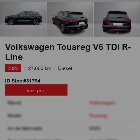
Volkswagen Touareg V6 TDI R-
Line
2023
•
27.600 km
•
Diesel
ID Stoc #31794
Vezi preț
Marcă
Volkswagen
Model
Touareg
An de fabricație
2023