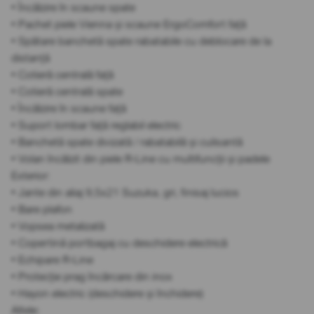
• Încălzire în scaune spate
• Pachet piele Vienna și scaune ErgoComfort față
• Spătare banchetă spate rabatabile cu deblocare de la
distanță
• Cotieră centrală față
• Cotieră centrală spate
• Încălzire în scaune față
• Suport lombar față reglabil electric
• Banchetă spate divizată / rabatabilă și culisantă
• Volan încălzit din piele R-Line cu multifuncții și padele
Exterior:
• Jante din aliaj 9,5x21 Suzuka, gri, finisaj lucios
• Bare plafon
• Vopsea metalizată
• Copertină portbagaj cu deschidere electrică
• Echipare R-Line
• Protecție prag încărcare din inox
• Hayon electric (deschidere și închidere)
Altele: