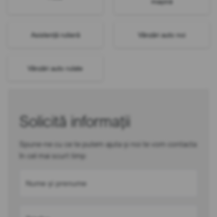
mașină
Asistență rutieră
Vânzări auto noi
Vânzări auto rulate
Solicită informații
Spune-ne cu ce te putem ajuta și noi te vom contacta
în cel mai scurt timp
Nume și prenume