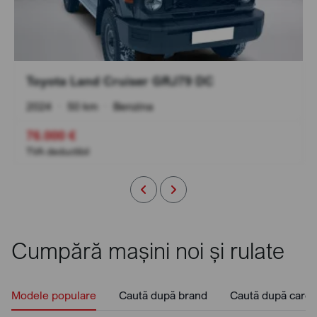
Toyota Land Cruiser GRJ79 DC
2024
•
50 km
•
Benzina
76.000 €
TVA deductibil
Cumpără mașini noi și rulate
Modele populare
Caută după brand
Caută după caros