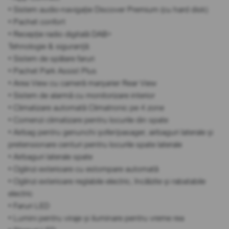
• Sistem audio-navigație Discover Premium (cu hard disk)
• Pachet confort
• Recepție radio digitală DAB+
Tehnologie & siguranță:
• Sistem de spălare faruri
• Pachet Park Assist Plus
• Area View cu cameră marșarier Rear View
• Sistem de alarmă cu monitorizare interior
• Climatizare automată Climatronic pe 4 zone
• Comenzi climatizare pentru locurile din spate
• Airbag pentru genunchi șofer/pasager, airbaguri laterale și
pretensionare centuri pentru locurile spate laterale
• Airbaguri laterale spate
• Oglinzi exterioare cu estompare automată
• Oglinzi exterioare reglabile electric, încălzite și rabatabile
electric
• Faruri LED
• Lumini pentru viraje și iluminare pentru vreme rea