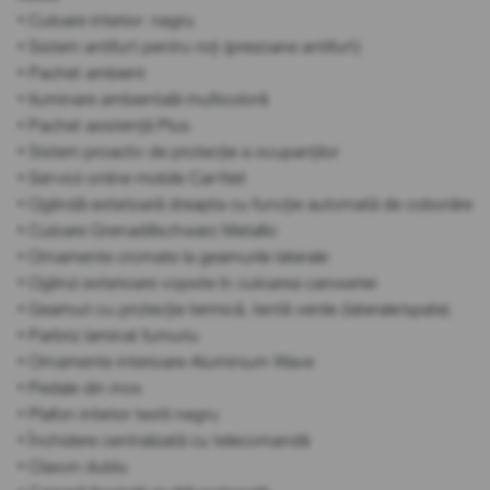
• Culoare interior: negru
• Sistem antifurt pentru roți (prezoane antifurt)
• Pachet ambient
• Iluminare ambientală multicoloră
• Pachet asistență Plus
• Sistem proactiv de protecție a ocupanților
• Servicii online mobile Car-Net
• Oglindă exterioară dreapta cu funcție automată de coborâre
• Culoare Grenadillschwarz Metallic
• Ornamente cromate la geamurile laterale
• Oglinzi exterioare vopsite în culoarea caroseriei
• Geamuri cu protecție termică, tentă verde (laterale/spate)
• Parbriz laminat fumuriu
• Ornamente interioare Aluminium Wave
• Pedale din inox
• Plafon interior textil negru
• Închidere centralizată cu telecomandă
• Claxon dublu