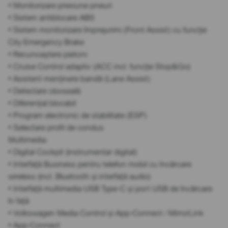
• Monitorizare presiune pneuri
• Sistem antiblocare ABS
• Sistem monitorizare împrejurimi (Front Assist) cu funcție
City Emergency Brake
• Recunoaștere pietoni
• Cruise Control adaptiv (ACC incl. funcție Stop&Go)
• Asistent menținere bandă (Lane Assist)
• Detectare oboseală
• Diferențial blocabil
• Program electronic de stabilitate (ESP)
• Selectare profil de condus
Multimedia:
• Digital Cockpit (instrumentar digital)
• Interfață Business pentru telefon mobil cu încărcare
wireless (incl. Bluetooth și interfață audio)
• Interfață multimedia USB Type-C și port USB de încărcare
în față
• Volkswagen Media Control și App-Connect / MirrorLink
• App-Connect