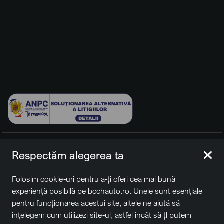
© 2026 BCCH Group Switzerland AG. Toate drepturile
Respectăm alegerea ta
rezervate.
Platfomă dezvoltată de Workleto.
Folosim cookie-uri pentru a-ți oferi cea mai bună
BCCH Auto Switzerland este o marcă a societății
BCCH
experiență posibilă pe bcchauto.ro. Unele sunt esențiale
Group Switzerland AG
pentru funcționarea acestui site, altele ne ajută să
Sediu social: David Business Center, Str. Erou Iancu Nicolae
înțelegem cum utilizezi site-ul, astfel încât să țl putem
nr. 29, Voluntari, Ilfov