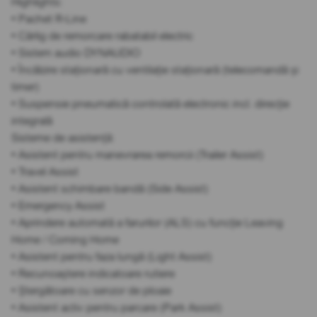
Highlights:
• Pachet R-Line
• Cârlig de remorcare rabatabil electric
• Sistem audio DYNAUDIO
• Încălzire staționară cu ventilație staționară (telecomandă și
timer)
• Suspensie pneumatică controlată electronic incl. direcție
integrală
Sisteme de asistență:
• Asistent pentru manevrarea remorcii (Trailer Assist)
• Travel Assist
• Asistent schimbare bandă (Side Assist)
• Emergency Assist
• Aprindere automată a farurilor (ALS) cu funcție Leaving
Home / Coming Home
• Asistent pentru faza lungă (Light Assist)
• Recunoaștere indicatoare rutiere
• Ștergătoare cu senzor de ploaie
• Asistent activ pentru parcare (Park Assist)