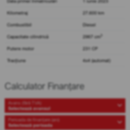
Data primei înmatriculări
1 iunie 2023
Kilometraj
27.600 km
Combustibil
Diesel
3
Capacitate cilindrică
2967 cm
Putere motor
231 CP
Tracțiune
4x4 (automat)
Calculator Finanțare
Avans (fără TVA)
Selectează avansul
Perioada de finanțare (ani)
Selectează perioada