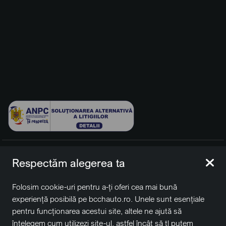
© 2026 BCCH Group Switzerland AG. Toate drepturile
Respectăm alegerea ta
rezervate.
Platfomă dezvoltată de Workleto.
Folosim cookie-uri pentru a-ți oferi cea mai bună
BCCH Auto Switzerland este o marcă a societății
BCCH
experiență posibilă pe bcchauto.ro. Unele sunt esențiale
Group Switzerland AG
pentru funcționarea acestui site, altele ne ajută să
Sediu social: David Business Center, Str. Erou Iancu Nicolae
înțelegem cum utilizezi site-ul, astfel încât să țl putem