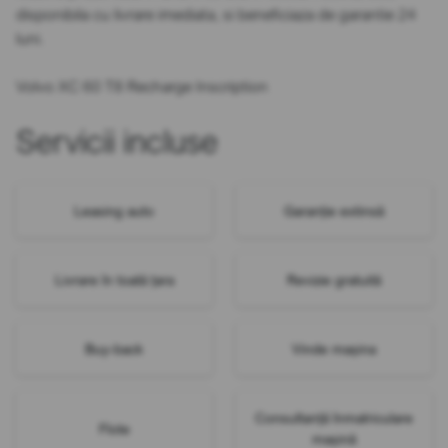
disponibila cu livrare imediata, si beneficiaza de garantie 24
luni.
Volvo XC 60 T8 Recharge Inscription
Servicii incluse
Leasing auto
Garanție extinsă
Livrare în toată țara
Revizie gratuită
Buy-back
Vinde mașina
Consultanță înmatriculare
Flote
mașină