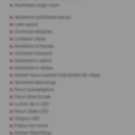
Avertizare unghi mort
Asistenta schimbare banda
Lane assist
Controlul distantei
Limitator viteza
Asistenta la franare
Controlul tractiunii
Asistenta in panta
Asistenta in rampa
Sistem recunoastere indicatoare de viteza
Asistenta faza lunga
Faruri autoadaptive
Faruri directionale
Lumini de zi LED
Faruri ceata LED
Stopuri LED
Follow me home
Sistem Start/Stop