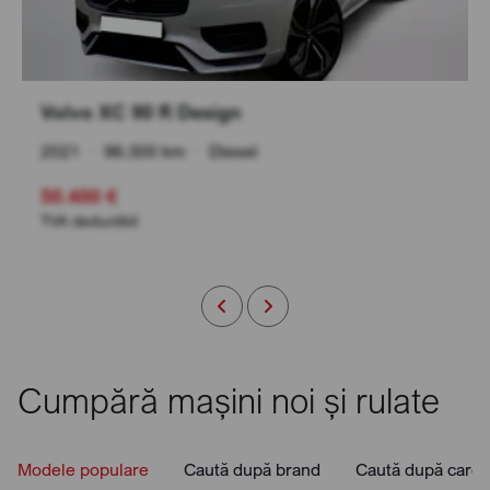
Volvo XC 90 R Design
2021
•
96.300 km
•
Diesel
50.400 €
TVA deductibil
Cumpără mașini noi și rulate
Modele populare
Caută după brand
Caută după caros