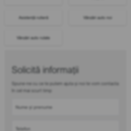
Asistență rutieră
Vânzări auto noi
Vânzări auto rulate
Solicită informații
Spune-ne cu ce te putem ajuta și noi te vom contacta
în cel mai scurt timp
Nume și prenume
Telefon