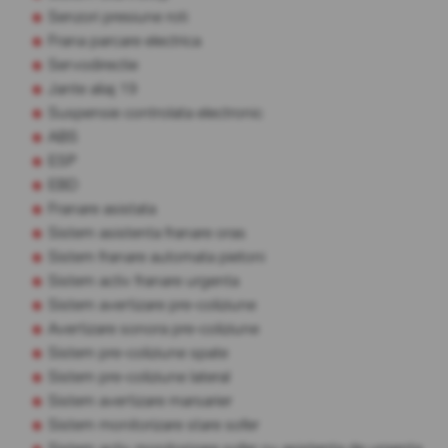
Senzori presiune roti
Frana parcare electrica
Servodirectie
Jante aliaj 19
Suspensie controlata electronic
ABS
ESP
EBD
Franare asistata
Sistem asistenta franare oras
Sistem franare automata pietoni
Sistem activ franare urgenta
Sistem avertizare pre-coliziune
Avertizare sonora pre-coliziune
Sistem pre-coliziune spate
Sistem pre-coliziune lateral
Sistem avertizare marsarier
Sistem monitorizare stare sofer