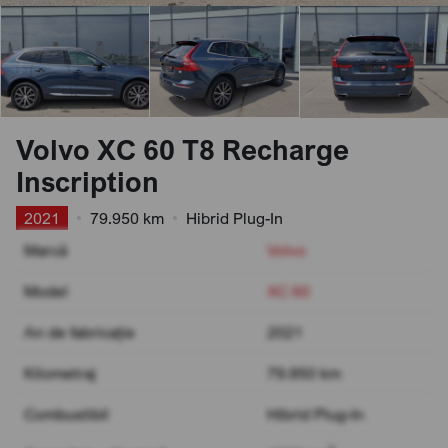
Volvo XC 60 T8 Recharge
Inscription
2021
•
79.950 km
•
Hibrid Plug-In
Marcă
Volvo
Model
XC 60
An de fabricație
2021
Kilometraj
79.950 km
Combustibil
Hibrid Plug-In