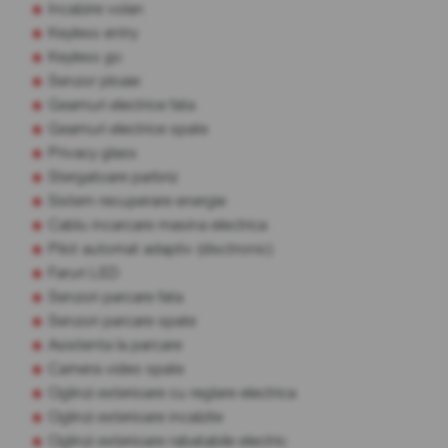
Incalzire volan
Keyless entry
Keyless go
Senzor ploaie
Geamuri electrice fata
Geamuri electrice spate
Privacy glass
Stergatoare parbriz
Sistem recuperare energie
Cablu incarcare masina electrica
Pilot automat adaptiv (disctronic)
Faruri LED
Senzori parcare fata
Senzori parcare spate
Asistenta la parcare
Camera video spate
Oglinzi exterioare cu reglare electrica
Oglinzi exterioare incalzite
Oglinzi exterioare rabatabile electric