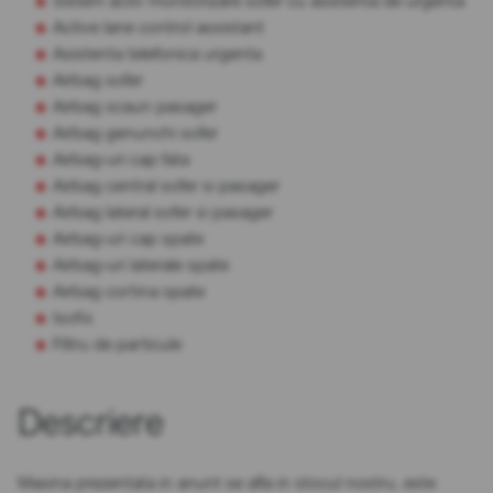
Sistem activ monitorizare sofer cu asistenta de urgenta
Active lane control assistant
Asistenta telefonica urgenta
Airbag sofer
Airbag scaun pasager
Airbag genunchi sofer
Airbag-uri cap fata
Airbag central sofer si pasager
Airbag lateral sofer si pasager
Airbag-uri cap spate
Airbag-uri laterale spate
Airbag cortina spate
Isofix
Filtru de particule
Descriere
Masina prezentata in anunt se afla in stocul nostru, este