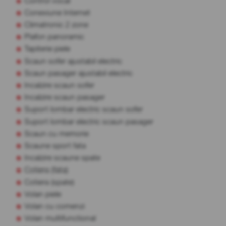
Control vocal
Conexiune Internet
Climatronic 2 zone
Plafon panoramic
Tapiterie piele
Scaun sofer ajustabil electric
Scaun pasager ajustabil electric
Incalzire scaun sofer
Incalzire scaun pasager
Suport lombar electric scaun sofer
Suport lombar electric scaun pasager
Scaun cu memorie
Scaune sport fata
Incalzire scaune spate
Cotiera (fata)
Cotiera (spate)
Volan piele
Volan cu comenzi
Volan multifunctional