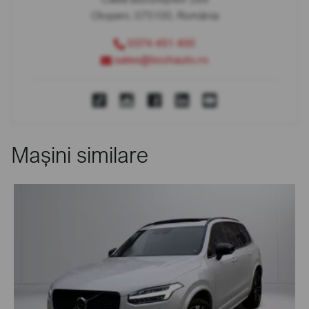
Otopeni, 075100, România
0374 451 400
sales@bcchauto.ro
Mașini similare