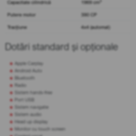
3
Capacitate cilindrică
1969 cm
Putere motor
390 CP
Tracțiune
4x4 (automat)
Dotări standard și opționale
Apple Carplay
Android Auto
Bluetooth
Radio
Sistem hands-free
Port USB
Sistem navigatie
Sistem audio
Head up display
Monitor cu touch screen