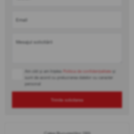
Email
Mesajul solicitării
Am citit și am înțeles
Politica de confidențialitate
și
sunt de acord cu prelucrarea datelor cu caracter
personal
Trimite solicitarea
Calea Bucureștilor 289