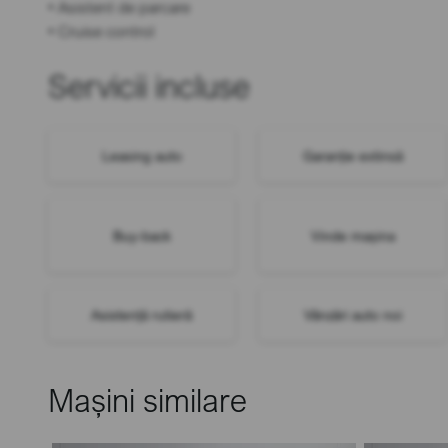
• Asistent de parcare
• Cruise control
Servicii incluse
Leasing auto
Garanție extinsă
Buy-back
Vinde mașina
Asistență rutieră
Vânzări auto noi
Mașini similare