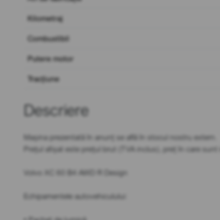
Kilometraj
Combustibil
Putere motor
Tracțiune
Descriere
Mașina prezentată în anunț se află în stocul nostru extern.
Prețul afișat este prețul brut (TVA inclus), preț în care sun
Volvo XC 60 B4 AWD R Design
Echipamentele autovehiculului:
• Pachet de lumină