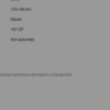
133.100 km
Diesel
197 CP
4x4 (automat)
t incluse comisionul de import și transportul.