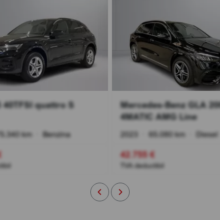
 40TFSI quattro S
Mercedes-Benz GLA 20
4MATIC AMG Line
5.340 km
•
Benzina
2023
•
65.080 km
•
Diesel
€
42.755 €
ibil
TVA deductibil