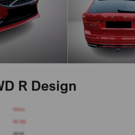
WD R Design
Volvo
XC 60
2019