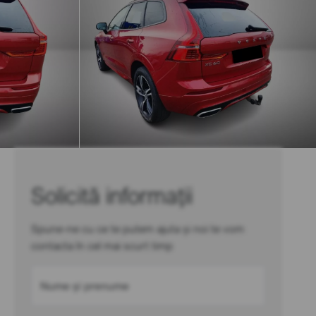
Solicită informații
Spune-ne cu ce te putem ajuta și noi te vom
contacta în cel mai scurt timp
Nume și prenume