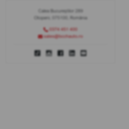
Calea Bucureștilor 289
Otopeni, 075100, România
0374 451 400
sales@bcchauto.ro