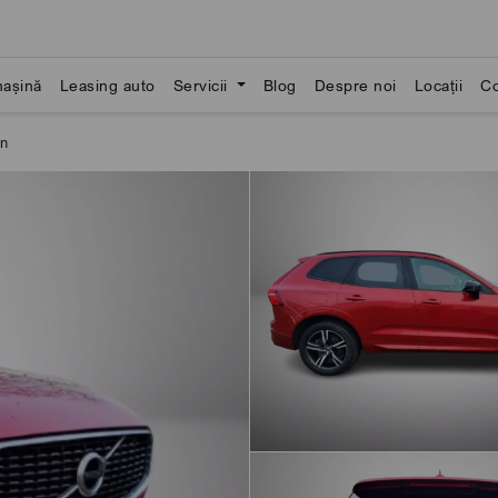
așină
Leasing auto
Servicii
Blog
Despre noi
Locații
Co
gn