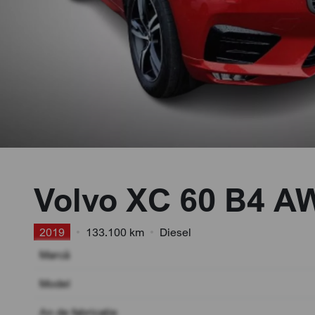
Volvo XC 60 B4 A
2019
•
133.100 km
•
Diesel
Marcă
Model
An de fabricație