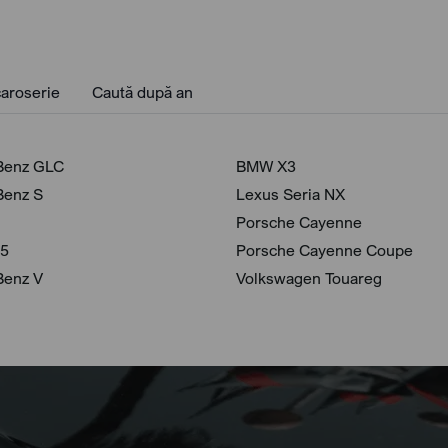
aroserie
Caută după an
Benz GLC
BMW X3
Benz S
Lexus Seria NX
Porsche Cayenne
 5
Porsche Cayenne Coupe
Benz V
Volkswagen Touareg