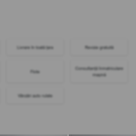
Livrare în toată țara
Revizie gratuită
Consultanță înmatriculare
Flote
mașină
Vânzări auto rulate