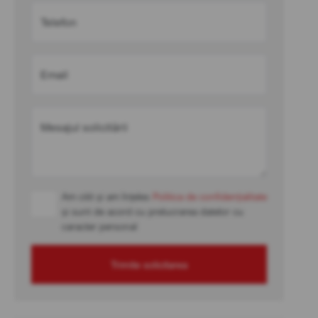
Telefon
Email
Mesajul solicitării
Am citit și am înțeles
Politica de confidențialitate
și sunt de acord cu prelucrarea datelor cu
caracter personal
Trimite solicitarea