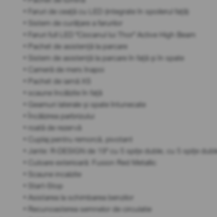
• Faruri de ceață cu LED (integrate în spoilerul față)
• Sistem de curățare a farurilor
• Faruri full LED "Ciocanul lui Thor" Active High Beam
• Pachet de asistență la parcare
• Sistem de asistență la parcare în față și în spate
• Cameră de mers înapoi
• Pachet de iarnă XS
• scaune încălzite în față
• Geamuri laterale și spate întunecate
• Încălzirea parbrizului
• roată de rezervă
• Cuplaj pentru remorcă, pivotant
• Jante: R-DESIGN de 19" cu 5 spițe duble, cu 5 spițe dubl
• Culoare exterioară: Fusion Red Metallic
• Scaune incalzite
• Start-Stop
• Asistarea la schimbarea benzilor
• Recunoasterea semnelor de circulatie