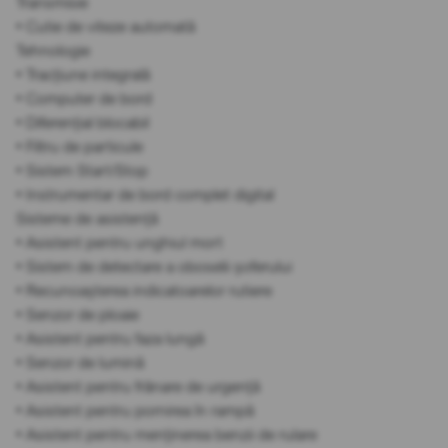
Transmisie
• Cutie de viteze automată
Tehnologie
• Tracțiune integrală
• Computer de bord
• Diferențial blocabil
• Filtru de particule
• Sistem Start/Stop
• Instrumentar de bord complet digital
Sisteme de asistență
• Asistent pentru unghiul mort
• Sistem de detectare a oboselii șoferului
• Recunoașterea indicatoarelor rutiere
• Senzor de ploaie
• Asistent pentru faza lungă
• Senzor de lumină
• Asistent pentru frânare de urgență
• Asistent pentru pornirea în rampă
• Asistent pentru menținerea benzii de rulare