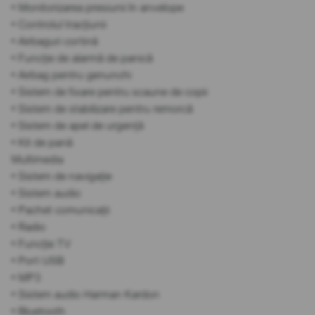
• Monitorizarea presiunii în anvelope
• Controlul tracțiunii
• Airbaguri cortină
• Funcție de alarmă de panică
• Airbag pentru genunchi
• Sistem de fixare pentru scaune de copii
• Sistem de stabilizare pentru remorcă
• Sistem de apel de urgență
• Kit de pană
Multimedia
• Sistem de navigație
• Sistem audio
• Pachet comunicații
• Radio
• Funcție TV
• Port USB
• MP3
• Sistem audio Harman Kardon
• Bluetooth