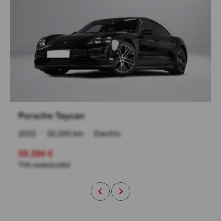
Porsche Taycan
2022
•
32.200 km
•
Electric
59.294 €
TVA nedeductibil