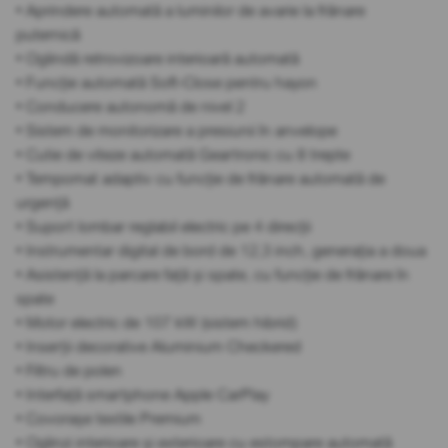
• Aprindere automată a luminilor de avarie la frânare
puternică
• Oglindă retrovizoare interioară automată
• Funcție automată Soft-Close pentru hayon
• Conducere autonomă de nivel 2
• Sistem de monitorizare a presiunii în anvelope
• Cutie de viteze automată Geartronic cu 8 trepte
• Tempomat adaptiv cu funcție de frânare automată de
urgență
• Suport lombar reglabil electric pe 4 direcții
• Instrumentar digital de bord de 12,3 inch, generația a doua
• Asistență la parcare față și spate, cu funcție de frânare în
spate
• Motor electric de 107 kW (sistem hibrid)
• Inserții decorative Aluminium Checkered
• Filtru de polen
• Interfață smartphone Apple CarPlay
• Covorașe textile Premium
• Oglinzi interioare și exterioare cu estompare automată