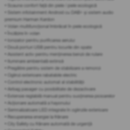
• Scaune confort față din piele / piele ecologică
• Sistem infotainment Android cu DAB+ și sistem audio
premium Harman Kardon
• Volan multifuncțional îmbrăcat în piele ecologică
• Încălzire în volan
• Ionizator pentru purificarea aerului
• Două porturi USB pentru locurile din spate
• Asistent activ pentru menținerea benzii de rulare
• Iluminare ambientală extinsă
• Pregătire pentru sistem de stabilizare a remorcii
• Oglinzi exterioare rabatabile electric
• Control electronic automat al stabilității
• Airbag pasager cu posibilitate de dezactivare
• Extensie reglabilă manual pentru susținerea picioarelor
• Acționare automată a hayonului
• Semnalizatoare LED integrate în oglinzile exterioare
• Recuperarea energiei la frânare
• City Safety cu frânare automată de urgență