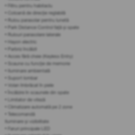
• Filtru pentru habitaclu
• Coloană de direcție reglabilă
• Rulou parasolar pentru lunetă
• Park Distance Control față și spate
• Rulouri parasolare laterale
• Hayon electric
• Parbriz încălzit
• Acces fără cheie (Keyless Entry)
• Scaune cu funcție de memorie
• Iluminare ambientală
• Suport lombar
• Volan îmbrăcat în piele
• Încălzire în scaunele din spate
• Limitator de viteză
• Climatizare automată pe 2 zone
• Telecomandă
Iluminare și vizibilitate
• Faruri principale LED