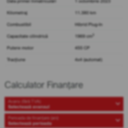
Data primei înmatriculări
1 octombrie 2023
Kilometraj
11.380 km
Combustibil
Hibrid Plug-In
3
Capacitate cilindrică
1969 cm
Putere motor
455 CP
Tracțiune
4x4 (automat)
Calculator Finanțare
Avans (fără TVA)
Selectează avansul
Perioada de finanțare (ani)
Selectează perioada