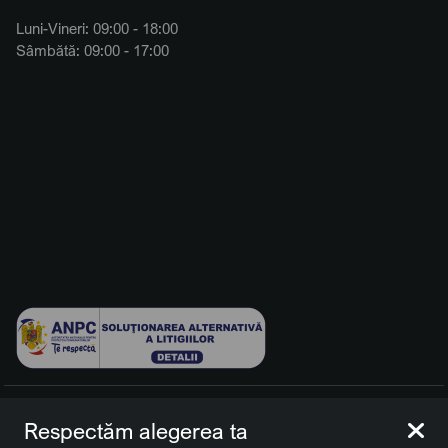
Luni-Vineri: 09:00 - 18:00
Sâmbătă: 09:00 - 17:00
© 2026 BCCH Group Switzerland AG. Toate drepturile
Respectăm alegerea ta
rezervate.