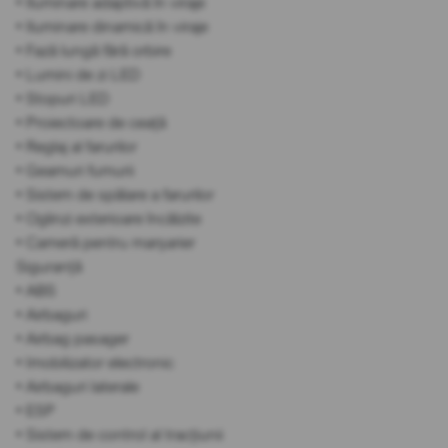
• Iluminare adaptivă în viraje
• Iluminare dinamică în viraje
• Fază lungă fără orbire
• Lumini de zi LED
• Stopuri LED
• Proiectoare de ceață
• Reglaj al farurilor
• Geamuri fumurii
• Sistem de spălare a farurilor
• Oglinzi exterioare încălzite
• Cameră pentru marșarier
Siguranță
• ABS
• Airbaguri
• Airbag pasager
• Imobilizator electronic
• Airbaguri laterale
• ESP
• Sistem de control al tracțiunii