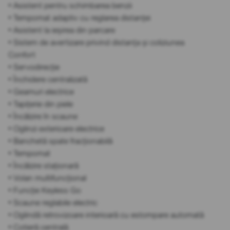
• Asistent pentru schimbarea benzii
• Tempomat adaptiv cu reglarea distanței
• Asistent la ieșirea din parcare
• Sistem de avertizare privind distanța și coliziunea
Confort
• Servodirecție
• Închidere centralizată
• Geamuri electrice
• Tapițerie din piele
• Încălzire în scaune
• Oglinzi exterioare electrice
• Banchetă spate fracționabilă
• Tempomat
• Încălzire staționară
• Volan multifuncțional
• Funcție Keyless Go
• Scaune reglabile electric
• Oglindă retrovizoare interioară cu estompare automată
• Cotieră centrală