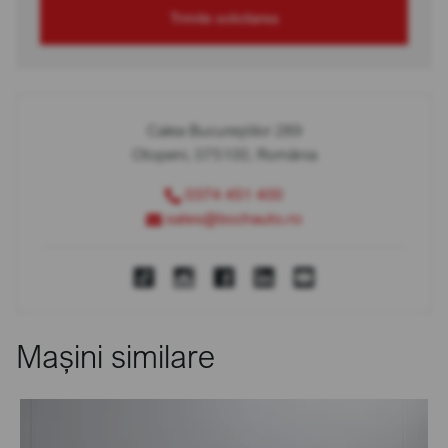
Trimite solicitarea
Calea Bucureștilor 289
Otopeni, 075100, România
0374 451 400
sales@bcchauto.ro
Mașini similare