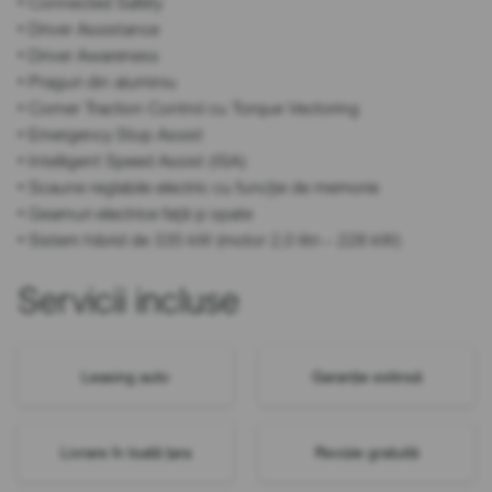
• Connected Safety
• Driver Assistance
• Driver Awareness
• Praguri din aluminiu
• Corner Traction Control cu Torque Vectoring
• Emergency Stop Assist
• Intelligent Speed Assist (ISA)
• Scaune reglabile electric cu funcție de memorie
• Geamuri electrice față și spate
• Sistem hibrid de 335 kW (motor 2,0 litri – 228 kW)
Servicii incluse
Leasing auto
Garanție extinsă
Livrare în toată țara
Revizie gratuită