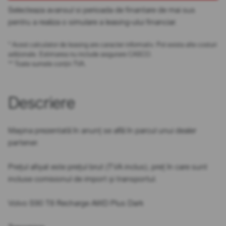
Selecteaza avansul si perioada de finantare de mai sus
pentru a realiza o simulare a leasing-ului financiar.
* Acest calculator de leasing are caracter informativ. Pot exista alte costuri
adiționale. Estimarea nu include asigurare CASCO.
** Toate sumele conțin TVA.
Descriere
Mașina prezentată în anunț se află în parcul unui dealer
partener.
Prețul afișat este prețul brut (TVA inclus), preț în care sunt
incluse comisionul de import și transportul.
Volvo S90 T8 Recharge AWD Plus Dark