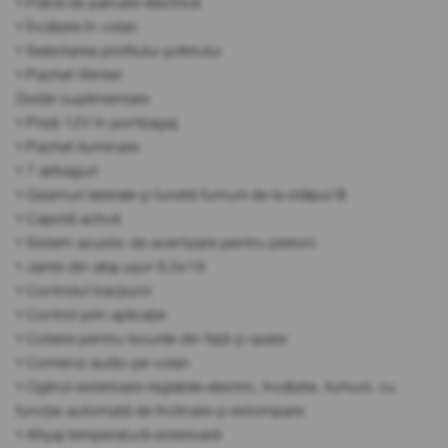
• Frână de parcare electrică
• Încălzire în volan
• Selectarea profilului șoferului
• Pachet Winter
Dotări suplimentare
• Priză 12V în portbagaj
• Pachet iluminare
• 7 airbaguri
• Geamuri laterale și lunetă fumurii de la stâlpul B
• Capotă activă
• Sistem acustic de avertizare pentru pietoni
• Jante din aliaj ușor 8,5x19
• Controlul tracțiunii
• Control prin aplicație
• Cotiere pentru locurile din față și spate
• Comenzi audio pe volan
• Oglinzi exterioare reglabile electric, încălzite, fumurii, cu
funcție automată de înclinare și estompare
• Afișaj temperatură exterioară