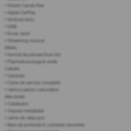
• Sistem hands-free
• Apple CarPlay
• Android Auto
• DAB
• Ecran tactil
• Streaming muzical
Mediu
• Normă de poluare Euro 6d
• Plachetă ecologică verde
Calitate
• Garanție
• Carte de service completă
• Vehicul pentru nefumători
Alte dotări
• Catalizator
• Vopsea metalizată
• Jante din aliaj ușor
• Bare de protecție în culoarea caroseriei