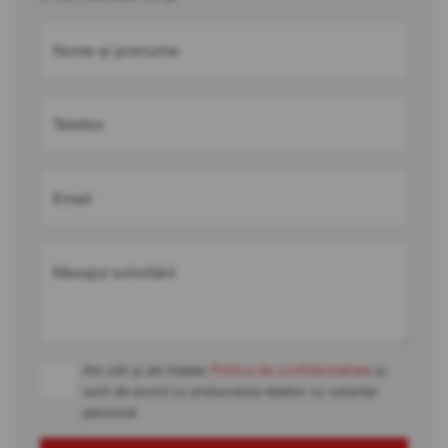
Nume și prenume
Telefon
Email
Mesajul solicitării
Am citit și am înțeles
Politica de confidențialitate
și
sunt de acord cu prelucrarea datelor cu caracter
personal