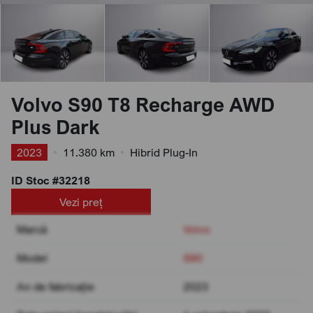
Volvo S90 T8 Recharge AWD
Plus Dark
2023
•
11.380 km
•
Hibrid Plug-In
ID Stoc #32218
Vezi preț
Marcă
Volvo
Model
S90
An de fabricație
2023