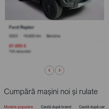
Ford Raptor
2023
•
18.600 km
•
Benzina
67.655 €
TVA deductibil
Cumpără mașini noi și rulate
Modele populare
Caută după brand
Caută după caros