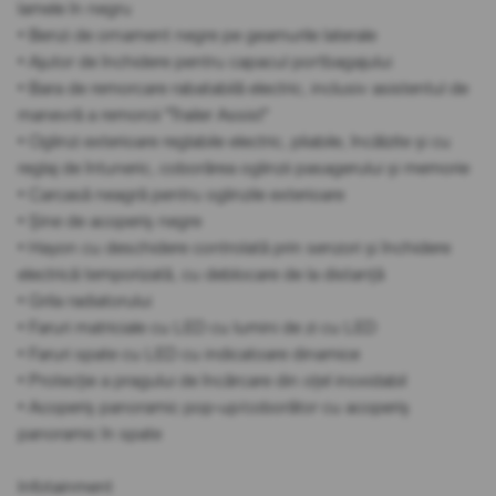
lamele în negru
• Benzi de ornament negre pe geamurile laterale
• Ajutor de închidere pentru capacul portbagajului
• Bara de remorcare rabatabilă electric, inclusiv asistentul de
manevră a remorcii "Trailer Assist"
• Oglinzi exterioare reglabile electric, pliabile, încălzite și cu
reglaj de întuneric, coborârea oglinzii pasagerului și memorie
• Carcasă neagră pentru oglinzile exterioare
• Șine de acoperiș negre
• Hayon cu deschidere controlată prin senzori și închidere
electrică temporizată, cu deblocare de la distanță
• Grila radiatorului
• Faruri matriciale cu LED cu lumini de zi cu LED
• Faruri spate cu LED cu indicatoare dinamice
• Protecție a pragului de încărcare din oțel inoxidabil
• Acoperiș panoramic pop-up/coborâtor cu acoperiș
panoramic în spate
Infotainment