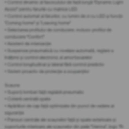
• Control dinamic al fasciculului de fază lungă "Dynamic Light
Assist" pentru farurile cu matrice LED
• Control automat al farurilor, cu lumini de zi cu LED și funcții
"Coming home" și "Leaving home"
• Selectarea profilului de conducere, inclusiv profilul de
conducere "Confort"
• Asistent de intersecție
• Suspensie pneumatică cu nivelare automată, reglare a
înălțimii și control electronic al amortizoarelor
• Control longitudinal și lateral fără control predictiv
• Sistem proactiv de protecție a ocupanților
Scaune
• Suporți lombari față reglabili pneumatic
• Cotieră centrală spate
• Apărători de cap față optimizate din punct de vedere al
siguranței
• Panouri centrale ale scaunelor față și spate exterioare și
suporturile interioare ale scaunelor din piele "Vienna", logo "R-