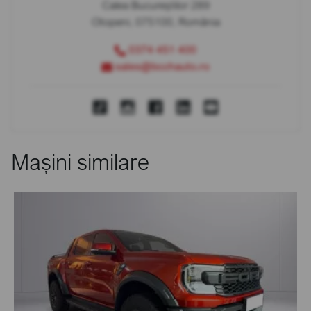
Calea Bucureștilor 289
Otopeni, 075100, România
0374 451 400
sales@bcchauto.ro
Mașini similare