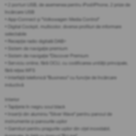
• 2 porturi USB, de asemenea pentru iPod/iPhone, 2 prize de
încărcare USB
• App-Connect și "Volkswagen Media Control"
• Digital Cockpit, multicolor, diverse profiluri de informare
selectabile
• Recepție radio digitală DAB+
• Sistem de navigație premium
• Sistem de navigație "Discover Premium
• Serviciu online, fără OCU, cu codificarea unității principale,
fără rețea WFS
• Interfață telefonică "Business" cu funcție de încărcare
inductivă
Interior
• Tapițerie în negru soul black
• Inserții din aluminiu "Silver Wave" pentru panoul de
instrumente și panourile ușilor
• Garnituri pentru pragurile ușilor din oțel inoxidabil,
iluminate, în față cu logo-ul "R-Line"