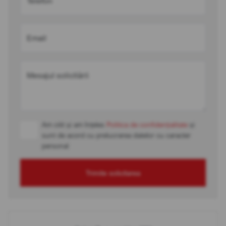
Telefon
Email
Mesajul solicitării
Am citit și am înțeles
Politica de confidențialitate
și
sunt de acord cu prelucrarea datelor cu caracter
personal
Trimite solicitarea