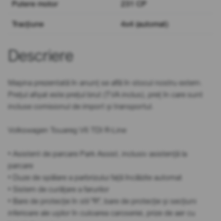
Putere motor
231 CP
Tracțiune
4x4 (automat)
Descriere
Mașina prezentată în anunț se află în stocul nostru extern.
Prețul afișat este prețul brut (TVA inclus), preț în care sunt
incluse comisionul de import și transportul.
Volkswagen Touareg V6 TDI R-Line
• Asistent de parcare Park Assist, inclusiv asistență la
parcare
• Duze de spălare a parbrizului față încălzite automat
• Sistem de curățare a farurilor
• Bare de protecție în stil "R", bare de protecție și secțiuni
inferioare ale ușilor în culoarea caroseriei, prize de aer cu