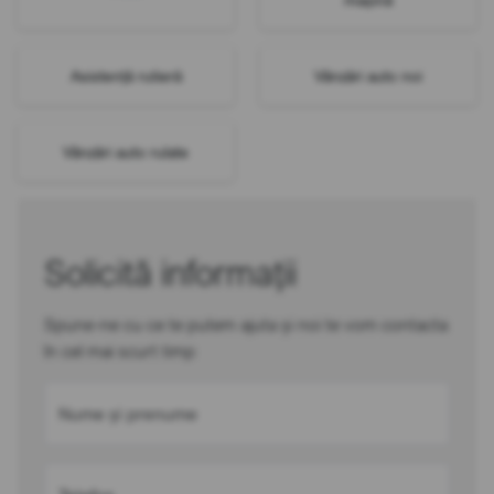
Asistență rutieră
Vânzări auto noi
Vânzări auto rulate
Solicită informații
Spune-ne cu ce te putem ajuta și noi te vom contacta
în cel mai scurt timp
Nume și prenume