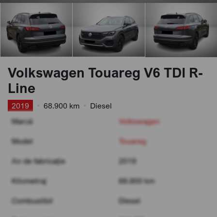
Volkswagen Touareg V6 TDI R-
Line
2019
•
68.900 km
•
Diesel
Marcă
Volkswagen
Model
Touareg
An de fabricație
2019
Kilometraj
68.900 km
Combustibil
Diesel