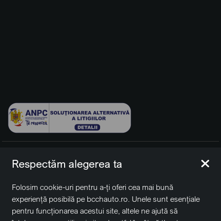
© 2026 BCCH Group Switzerland AG. Toate drepturile
Respectăm alegerea ta
rezervate.
Platfomă dezvoltată de Workleto.
Folosim cookie-uri pentru a-ți oferi cea mai bună
BCCH Auto Switzerland este o marcă a societății
BCCH
experiență posibilă pe bcchauto.ro. Unele sunt esențiale
Group Switzerland AG
pentru funcționarea acestui site, altele ne ajută să
Sediu social: David Business Center, Str. Erou Iancu Nicolae