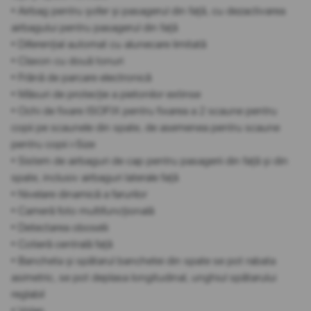
• Airbag pentru șofer și pasagerul din față, cu dezactivarea
airbagului pentru pasagerul din față
• Diferențial automat cu alunecare limitată
• Claxon cu două tonuri
• Frână de parcare electronică
• Măsuri de protecție a pietonilor extinse
• Ochi de fixare ISOFIX pentru fixarea a 2 scaune pentru
copii pe scaunele din spate, de asemenea pentru scaune
pentru copii i-Size
• Sistem de airbaguri de cap pentru pasagerii din față și din
spate, inclusiv airbaguri laterale față
• Nivelare dinamică a farurilor
• Cameră foto multifuncțională
• Detectarea oboselii
• Cotieră centrală față
• Bancheta și spătarul banchetei din spate se pot rabata
asimetric, se pot deplasa longitudinal, unghiul spătarului
reglabil
• Volan