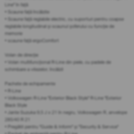
Line" în față
• Scaune față încălzite
• Scaune față reglabile electric, cu suporturi pentru coapse
reglabile longitudinal și scaunul șoferului cu funcție de
memorie
• scaune față ergoComfort
Volan de direcție
• Volan multifuncțional R-Line din piele, cu padele de
schimbare a vitezelor, încălzit
Pachete de echipamente
• R-Line
• Volkswagen R-Line "Exterior Black Style" R-Line "Exterior
Black Style
• Jante Suzuka 9,5 J x 21 în negru, Volkswagen R, anvelope
285/40 R 21
• Pregătit pentru "Guide & Inform" și "Security & Service"
• Pachet de ambianță pentru R-Line