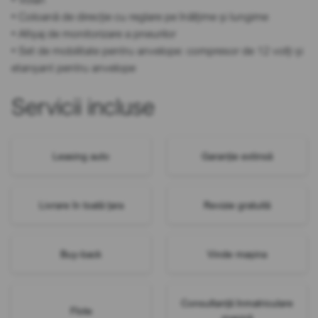
• Coloană de direcție cu reglare pe înălțime și lungime
• Afișaj de monitorizare a pneurilor
• Set de mobilitate pentru anvelope: compresor de 12 volți și
etanșant pentru anvelope
Servicii incluse
Leasing auto
Garanție extinsă
Livrare în toată țara
Revizie gratuită
Buy-back
Vinde mașina
Consultanță înmatriculare
Flote
mașină