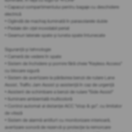
• Capacul compartimentului pentru bagaje cu deschidere
electrică
• Oglindă de machiaj iluminată în parasolarele duble
• Pedale din oțel inoxidabil periat
• Geamuri laterale spate și luneta spate întunecate
Siguranță și tehnologie
• Cameră de vedere în spate
• Sistem de închidere și pornire fără cheie "Keyless Access"
cu blocare sigură
• Sistem de avertizare la părăsirea benzii de rulare Lane
Assist, Traffic Jam Assist și asistență în caz de urgență
• Asistent de schimbare a benzii de rulare "Side Assist"
• Iluminare ambientală multicoloră
• Control automat al distanței ACC "stop & go", cu limitator
de viteză
• Sistem de alarmă antifurt cu monitorizare interioară,
avertizare sonoră de rezervă și protecție la remorcare