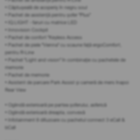
• Căptușeală de acoperiș în negru soul
• Pachet de asistență pentru șofer "Plus"
• IQ.LIGHT - faruri cu matrice LED
• Innovision Cockpit
• Pachet de confort "Keyless Access
• Pachet de piele "Vienna" cu scaune față ergoComfort,
pentru R-Line
• Pachet "Light and vision" în combinație cu pachetele de
memorie
• Pachet de memorie
• Asistent de parcare Park Assist și cameră de mers înapoi
Rear View
• Oglindă exterioară pe partea șoferului, asferică
• Oglindă exterioară dreapta, convexă
• Infotainment 8 difuzoare cu pachetul connect 3 eCall &
bCall