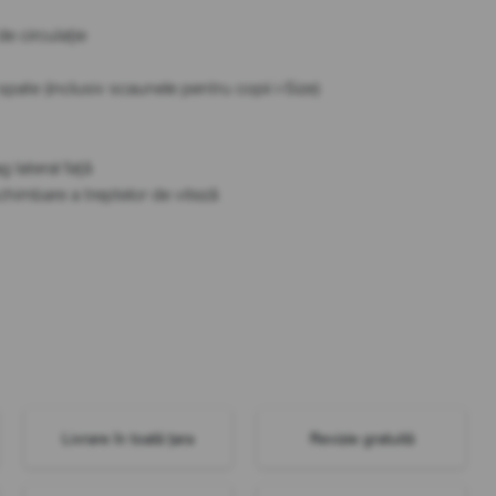
e circulație
spate (inclusiv scaunele pentru copii i-Size)
g lateral față
schimbare a treptelor de viteză
Livrare în toată țara
Revizie gratuită