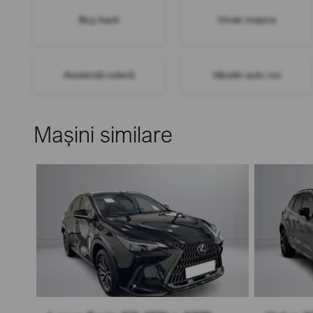
Buy-back
Vinde mașina
Asistență rutieră
Vânzări auto noi
Mașini similare