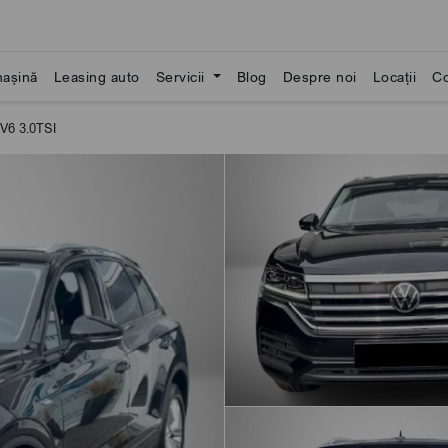
așină
Leasing auto
Servicii
Blog
Despre noi
Locații
Co
V6 3.0TSI