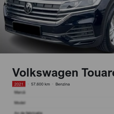
Volkswagen Touar
2021
•
57.600 km
•
Benzina
Marcă
Model
An de fabricație