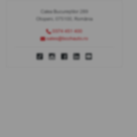
Calea Bucureștilor 289
Otopeni, 075100, România
0374 451 400
sales@bcchauto.ro