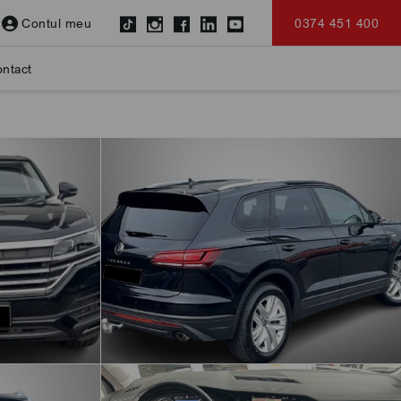
Contul meu
0374 451 400
ntact