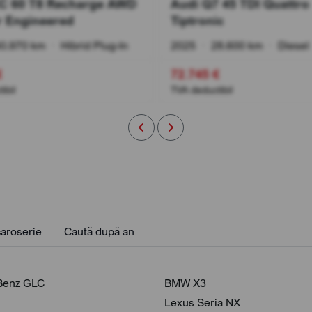
XC 60 T8 Recharge AWD
Audi Q7 45 TDI Quattro
r Engineered
Tiptronic
0.970 km
•
Hibrid Plug-In
2025
•
28.600 km
•
Diesel
€
72.745 €
ibil
TVA deductibil
aroserie
Caută după an
Benz GLC
BMW X3
Lexus Seria NX