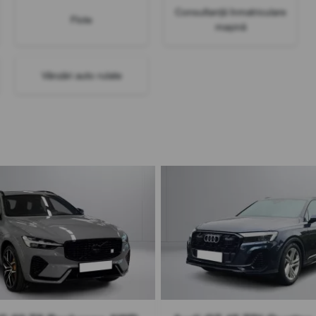
Consultanță înmatriculare
Flote
mașină
Vânzări auto rulate