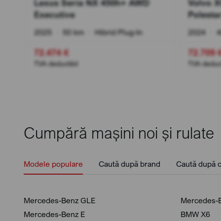
Lexus Seria NX 450h+ AWD
Volvo 
Executive
Polesta
2025
•
50 km
•
Hibrid Plug-In
2024
•
4
72.474 €
72.709 
TVA deductibil
TVA deduct
Cumpără mașini noi și rulate
Modele populare
Caută după brand
Caută după c
Mercedes-Benz GLE
Mercedes-
Mercedes-Benz E
BMW X6