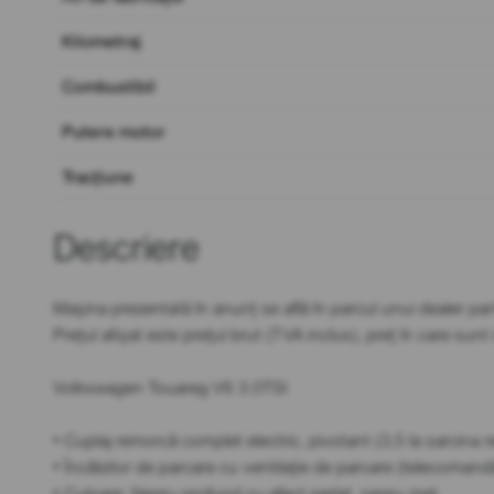
Kilometraj
Combustibil
Putere motor
Tracțiune
Descriere
Mașina prezentată în anunț se află în parcul unui dealer par
Prețul afișat este prețul brut (TVA inclus), preț în care sun
Volkswagen Touareg V6 3.0TSI
• Cuplaj remorcă complet electric, pivotant (3,5 la sarcina r
• Încălzitor de parcare cu ventilație de parcare (telecomand
• Culoare: Negru profund cu efect perlat, negru met.