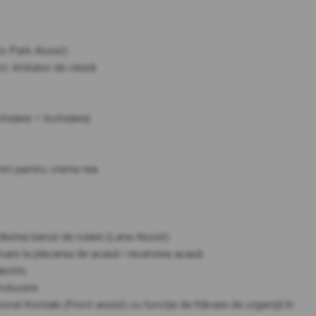
to Park Assist)
l. limitator de viteză
chidere + închidere)
umini pentru vreme rea
ăsirea benzii de rulare (Lane Assist)
nare la plecarea de acasă / revenirea acasă
lectric
onducere
nei frontale (Front assist) cu funcție de frânare de urgență în