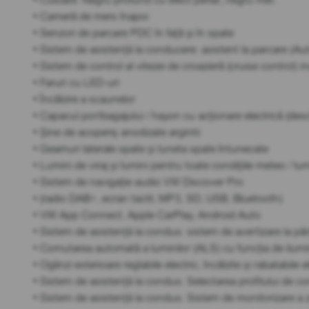
• Cameră de mers înapoi
• Senzori de parcare PDC în față și în spate
• Sistem de asistență la conducere: asistent la parcare (Au
• Sistem de control al vitezei de croazieră (cruise control) inc
• Faruri cu LED-uri
• Încălzire a scaunelor
• Capacul portbagajului / hayon cu acționare electrică (des
• Șine de acoperiș anodizate argintii
• Geamuri laterale spate și luneta spate întunecate
• Lumini de viraj și lumini pentru toate condițiile meteo / l
• Sistem de navigație audio VW Discover Pro
• (radio DAB+, ecran tactil, MP3, SD, USB, Bluetooth)
• VW App Connect, Apple CarPlay, Android Auto
• Sistem de asistență la condus: sistem de avertizare la păr
• Comutarea automată a luminilor (ALS) cu funcția de ilumi
• Oglinzi exterioare reglabile electric, încălzite și rabatabile e
• Sistem de asistență la condus: Selectarea profilului de c
• Sistem de asistență la condus: Sistem de monitorizare a zo