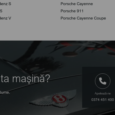
Benz S
Porsche Cayenne
 5
Porsche 911
Benz V
Porsche Cayenne Coupe
 ta mașină?
 lume.
Apelează-ne
0374 451 400