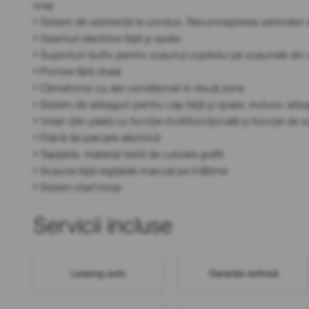
oraș
• Sistem de asistență la condus: Recunoașterea semnelor d
• Geamuri electrice față și spate
• Suporturi Isofix pentru scaunul copilului pe scaunele din 
• Pornire fără cheie
• Climatronic cu aer condiționat în două zone
• Sistem de airbaguri pentru cap față și spate, inclusiv airba
• Volan (din piele) cu funcție multifuncțională și funcție de 
• Frână de parcare electrică
• Tapițerie: material textil de culoare grafit
• Scaune față reglabile manual pe înălțime
• Sistem start/stop
Servicii incluse
Leasing auto
Garanție extinsă