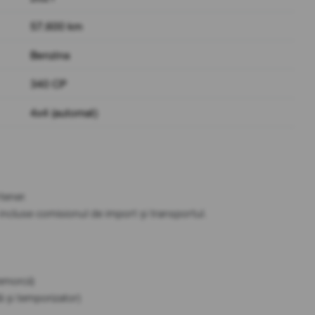
57.600 km
Benzina
340 CP
4x4 (automat)
tener.
t incluse comisionul de import și transportul.
emorcii)
ă și temporizator)