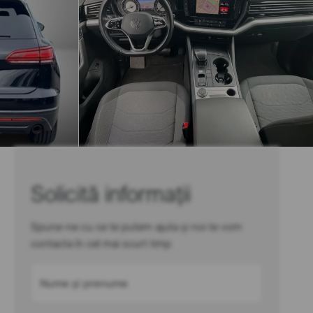
Solicită informații
Spune-ne cu ce te putem ajuta și noi te vom
contacta în cel mai scurt timp
Nume și prenume