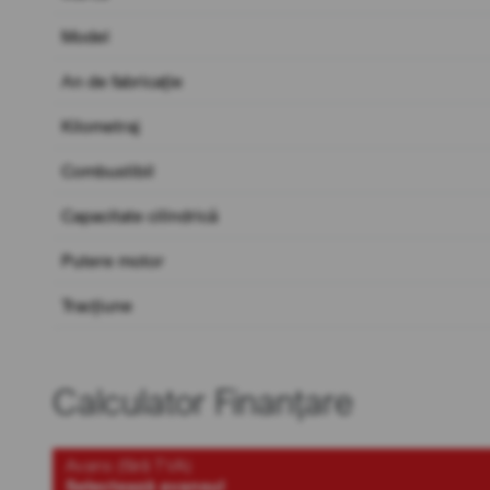
Model
An de fabricație
Kilometraj
Combustibil
Capacitate cilindrică
Putere motor
Tracțiune
Calculator Finanțare
Avans (fără TVA)
Selectează avansul