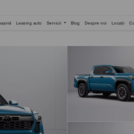
așină
Leasing auto
Servicii
Blog
Despre noi
Locații
Co