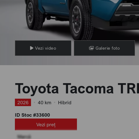
Vezi video
Galerie foto
Toyota Tacoma TR
2026
•
40 km
•
Hibrid
ID Stoc #33600
Vezi preț
Marcă