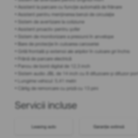
• Asistent la parcare cu funcție automată de frânare
• Asistent pentru menținerea benzii de circulație
• Sistem de avertizare la coliziune
• Asistent proactiv pentru șofer
• Sistem de monitorizare a presiunii în anvelope
• Bare de protecție în culoarea caroseriei
• Grilă frontală și extensii ale aripilor în culoare gri închis
• Frână de parcare electrică
• Panou de bord digital de 12,3 inch
• Sistem audio JBL de 14 inch cu 8 difuzoare și difuzor por
• Lungime vehicul: 5,41 metri
• Cârlig de remorcare cu priză cu 13 pini
Servicii incluse
Leasing auto
Garanție extinsă