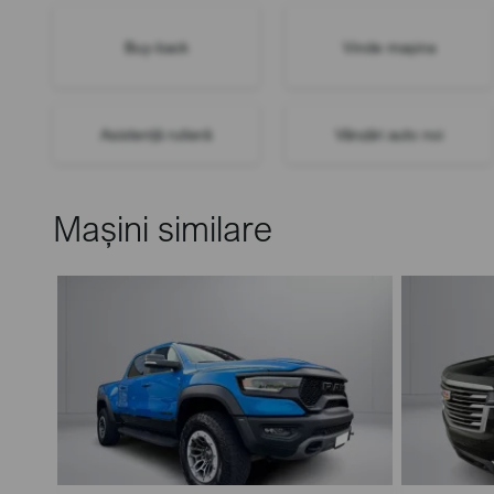
Buy-back
Vinde mașina
Asistență rutieră
Vânzări auto noi
Mașini similare