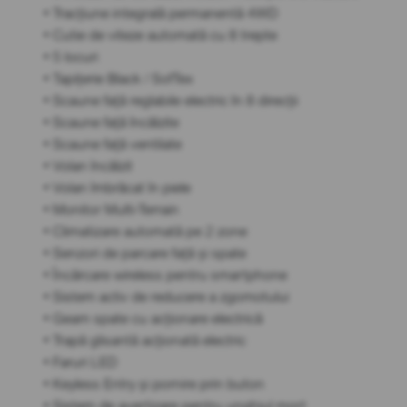
• Tracțiune integrală permanentă 4WD
• Cutie de viteze automată cu 8 trepte
• 5 locuri
• Tapițerie Black / SofTex
• Scaune față reglabile electric în 8 direcții
• Scaune față încălzite
• Scaune față ventilate
• Volan încălzit
• Volan îmbrăcat în piele
• Monitor Multi-Terrain
• Climatizare automată pe 2 zone
• Senzori de parcare față și spate
• Încărcare wireless pentru smartphone
• Sistem activ de reducere a zgomotului
• Geam spate cu acționare electrică
• Trapă glisantă acționată electric
• Faruri LED
• Keyless Entry și pornire prin buton
• Sistem de avertizare pentru unghiul mort