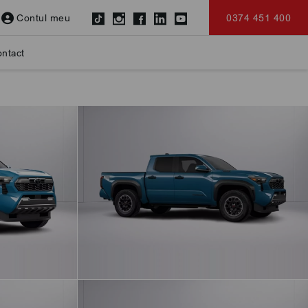
Contul meu
0374 451 400
ntact