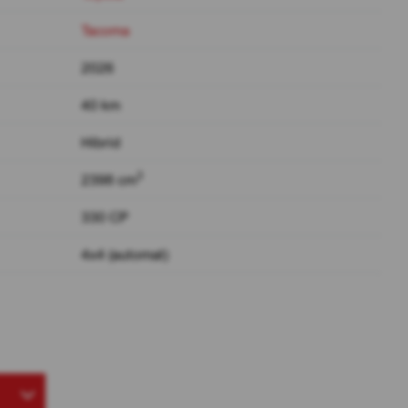
Tacoma
2026
40 km
Hibrid
3
2398 cm
330 CP
4x4 (automat)