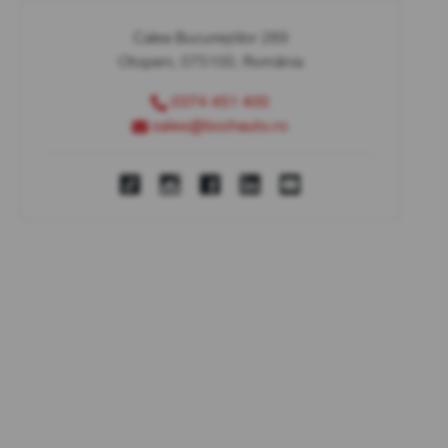
Calea Bucureștilor 289
Otopeni, 075100, România
0374 451 400
sales@bcchauto.ro