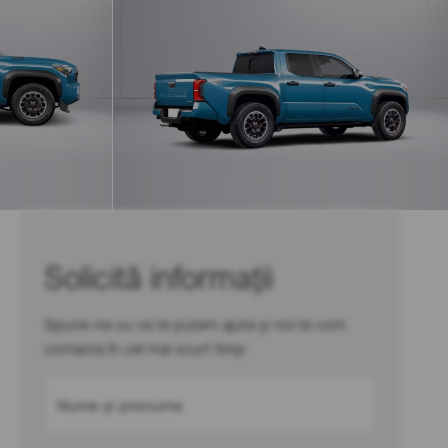
Solicită informații
Spune-ne cu ce te putem ajuta și noi te vom
contacta în cel mai scurt timp
Nume și prenume