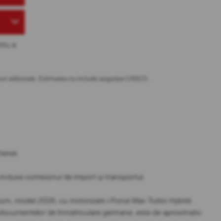
tru a
osturi adiționale. Estimarea nu include asigurare CASCO.
partener.
t incluse comisionul de import și transportul.
m, model 2026, cu motorizare i-Force Max Turbo Hybrid.
a documentelor de înmatriculare germane, este de aproximativ