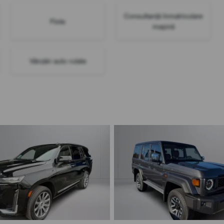
Consultanță înmatriculare
Flote
mașină
Vânzări auto rulate