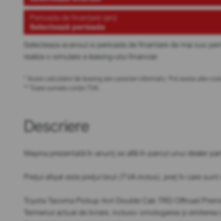
Perioada de finanțare (ani)
Selectează perioada
Selecteaza avansul si perioada de finantare de mai sus pen
realiza o simulare a leasing-ului financiar.
* Acest calculator de leasing are caracter informativ. Pot exista alte c
** Toate sumele conțin TVA.
Descriere
Mașina prezentată în anunț se află în parcul unui dealer 
Prețul afișat este prețul brut (TVA inclus), preț în care sun
Toyota Tacoma Pickup 4x4 Double Cab TRD Offroad Premiu
Termenul actual de livrare, inclusiv omologarea și emitere