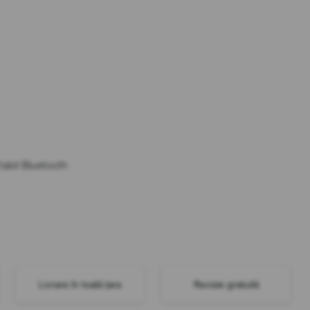
tabil Bluetooth
Livrare în toată țara
Revizie gratuită