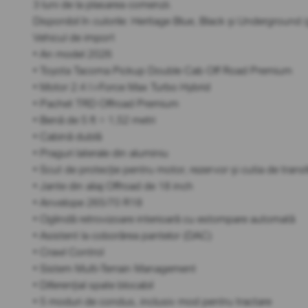
3 luni de la plasarea comenzii.
Disponibil în culorile: Heritage Blue, Black și Underground (g
Vehicul de import
• An model 2026
• Toyota Tacoma Pickup Double Cab Off Road Premium
• Motor 2.4 l i-Force Max Turbo Hybrid
• Pachet TRD Offroad Premium
• Benă de 5 ft = 1,52 metri
• Cabină dublă
• Praguri laterale din aluminiu
• Scut de protecție pentru motor, rezervor și cutia de transf
• Jante din aliaj Offroad de 18 inch
• Anvelope 265/70 R18
• Oglindă retrovizoare interioară cu estompare automată
• Asistent la coborârea pantelor (DAC)
• Crawl Control
• Sistem Multi-Terrain Management
• Diferențial spate blocabil
• 5 moduri de condus, inclusiv mod pentru tractare