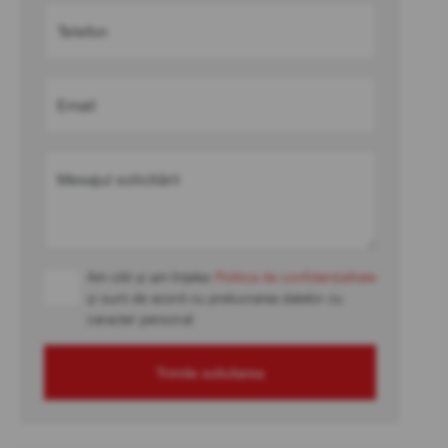
Telefon
Email
Mesajul solicitării
Am citit și am înțeles
Politica de confidențialitate
și sunt de acord cu prelucrarea datelor cu
caracter personal
Trimite solicitarea