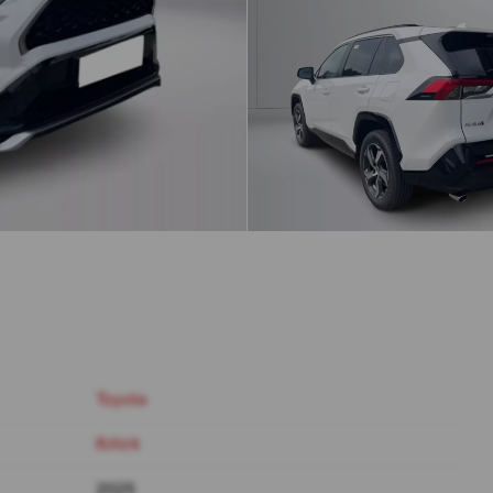
Toyota
RAV4
2025