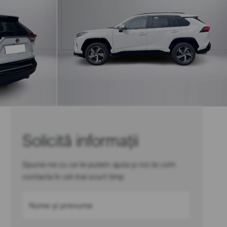
Solicită informații
Spune-ne cu ce te putem ajuta și noi te vom
contacta în cel mai scurt timp
Nume și prenume