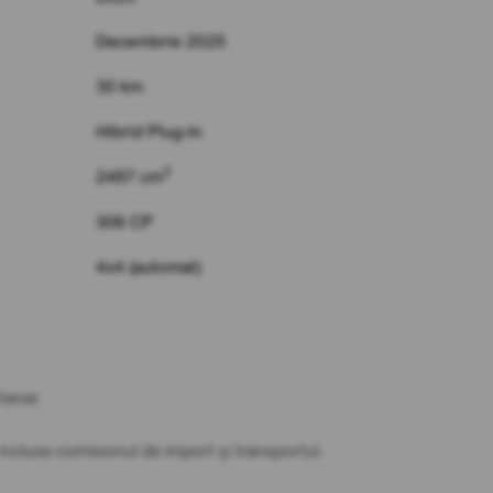
Decembrie 2025
30 km
Hibrid Plug-In
3
2487 cm
306 CP
4x4 (automat)
tener.
t incluse comisionul de import și transportul.