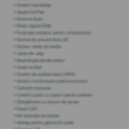
• Sistem handsfree
• Apple CarPlay
• Android Auto
• Radio digital DAB
• Încărcare wireless pentru smartphone
• Normă de poluare Euro 6E
• Sticker verde de mediu
• Jante din aliaj
• Bare longitudinale plafon
• Volan încălzit
• Sistem de spălare faruri (SRA)
• Sistem monitorizare presiune pneuri
• Cameră marșarier
• Cotieră spate cu suport pentru pahare
• Ștergătoare cu senzor de ploaie
• Faruri LED
• Kit reparație anvelope
• Airbag pentru genunchi șofer