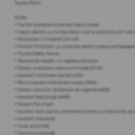
Toyota RAV4
Dotări:
• Pachet asistență la parcare față și spate
• Hayon electric cu funcție Easy-Load și acționare prin sen
• Motorizare 2.5 Hybrid 225 kW
• Pachet Protection cu protecție pentru pragul portbagajul
• Toyota Safety Sense
• Tempomat adaptiv cu reglarea distanței
• Sistem avertizare coliziune frontală (FCW)
• Asistent menținere bandă (LDA)
• Recunoaștere indicatoare rutiere (RSA)
• Sistem autonom de frânare de urgență (AEB)
• Asistent fază lungă (AHB)
• Sistem Pre-Crash
• Asistent activ pentru menținerea benzii cu intervenție asup
• Asistent intersecții
• Cutie automată
• Tracțiune integrală