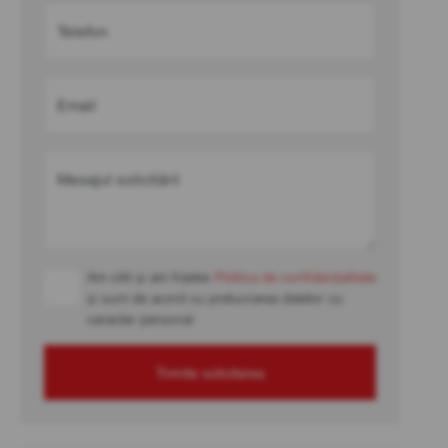
Telefon
Email
Mesajul solicitării
Am citit și am înțeles
Politica de confidențialitate
și sunt de acord cu prelucrarea datelor cu
caracter personal
Trimite solicitarea