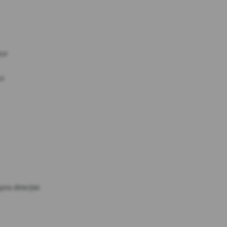
zor
ui
ra direcției