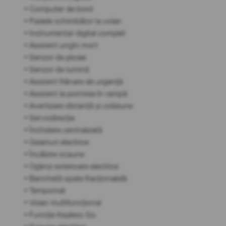
• Computer de bord
• Padele schimbător la volan
• Instrumentar digital complet
• Asistent unghi mort
• Senzor de ploaie
• Senzor de lumină
• Asistent frânare de urgență
• Asistent la pornirea în rampă
• Avertizare distanță și coliziune
• Servodirecție
• Închidere centralizată
• Geamuri electrice
• Încălzire scaune
• Oglinzi exterioare electrice
• Banchetă spate fracționabilă
• Tempomat
• Volan multifuncțional
• Funcție Keyless Go