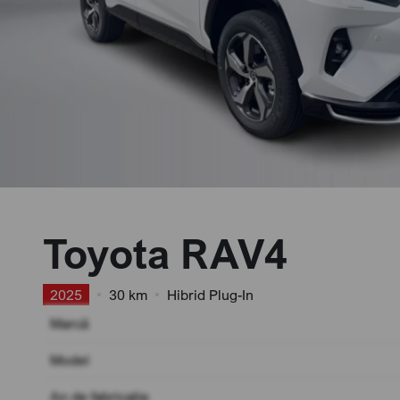
Toyota RAV4
2025
•
30 km
•
Hibrid Plug-In
Marcă
Model
An de fabricație