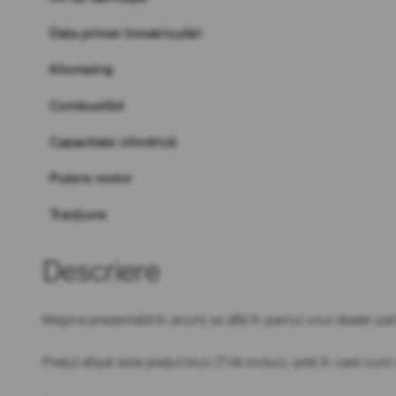
Data primei înmatriculări
Kilometraj
Combustibil
Capacitate cilindrică
Putere motor
Tracțiune
Descriere
Mașina prezentată în anunț se află în parcul unui dealer par
Prețul afișat este prețul brut (TVA inclus), preț în care sun