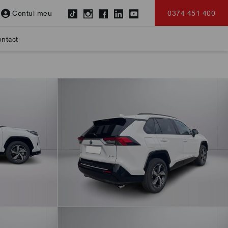
Contul meu
0374 451 400
ntact