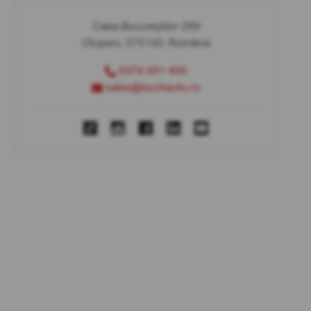
Calea Bucureștilor 289
Otopeni, 075100, România
0374 451 400
sales@bcchauto.ro