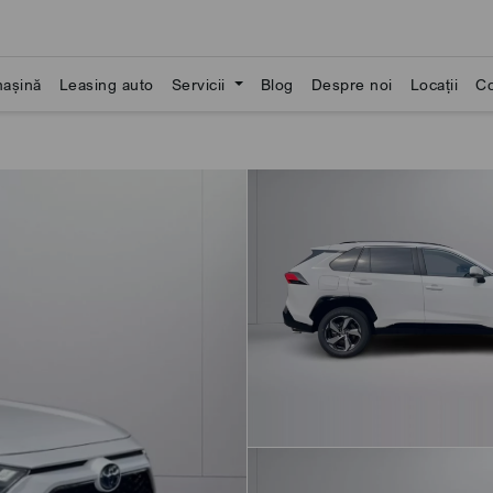
așină
Leasing auto
Servicii
Blog
Despre noi
Locații
Co