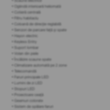
• Scaune electrice
• Oglindă interioară heliomată
• Cotieră centrală
• Filtru habitaclu
• Coloană de direcție reglabilă
• Senzori de parcare față și spate
• Hayon electric
• Keyless Entry
• Suport lombar
• Volan din piele
• Încălzire scaune spate
• Climatizare automată pe 2 zone
• Telecomandă
• Faruri principale LED
• Lumini de zi LED
• Stopuri LED
• Proiectoare ceață
• Geamuri colorate
• Sistem de spălare faruri