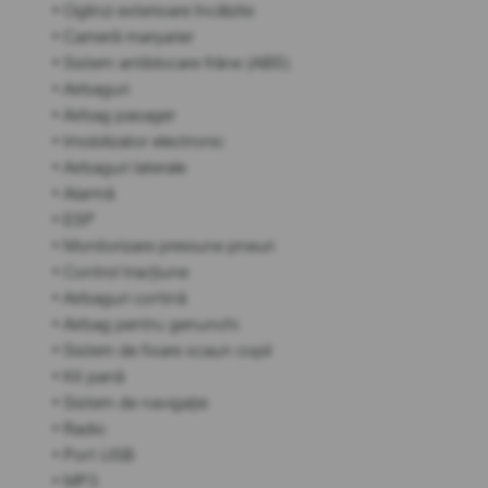
• Oglinzi exterioare încălzite
• Cameră marșarier
• Sistem antiblocare frâne (ABS)
• Airbaguri
• Airbag pasager
• Imobilizator electronic
• Airbaguri laterale
• Alarmă
• ESP
• Monitorizare presiune pneuri
• Control tracțiune
• Airbaguri cortină
• Airbag pentru genunchi
• Sistem de fixare scaun copil
• Kit pană
• Sistem de navigație
• Radio
• Port USB
• MP3