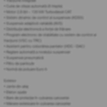
• Tracțiune integrală
• Cutie de viteze automată (6 trepte)
• Motor 2,8 litri – 130 kW Turbodiesel CAT
• Sistem dinamic de control al suspensiei (KDSS)
• Suspensie adaptivă variabilă (AVS)
• Distribuție electronică a forței de frânare
• Program electronic de stabilitate cu sistem de control al
tracțiunii (VSC cu TRC)
• Asistent pentru coborârea pantelor (HDC / DAC)
• Reglare automată a nivelului suspensiei
• Suspensie pneumatică
• Filtru de particule
• Normă de poluare Euro 6
Exterior
• Jante din aliaj
• Eleron spate
• Bare de protecție în culoarea caroseriei
• Mânere exterioare în culoarea caroseriei