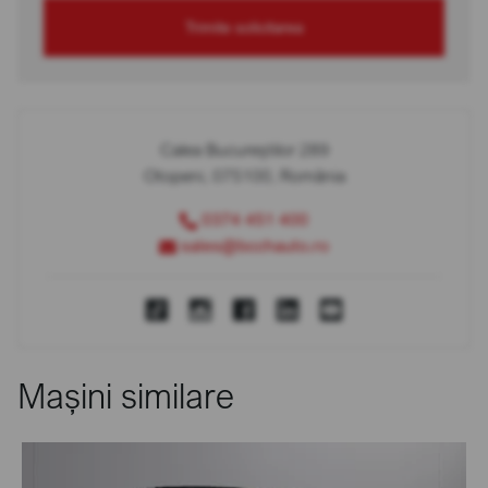
Trimite solicitarea
Calea Bucureștilor 289
Otopeni, 075100, România
0374 451 400
sales@bcchauto.ro
Mașini similare