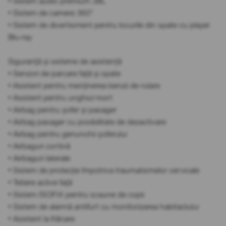
• Sistem audio premium JBL
• Sistem de camere 360°
• Sistem de divertisment pentru locurile din spate cu player
Blu-ray
Siguranță și sisteme de asistență
• Senzori de parcare față și spate
• Asistent pentru menținerea benzii de rulare
• Asistent pentru unghiul mort
• Airbag pentru șofer și pasager
• Airbag pasager cu posibilitate de dezactivare
• Airbag pentru genunchii șoferului
• Airbaguri cortină
• Airbaguri laterale
• Sistem de protecție împotriva traumatismelor cervicale
• Tetiere active față
• Sistem ISOFIX pentru scaune de copii
• Sistem de alarmă antifurt cu monitorizarea habitaclului
• Asistent la frânare