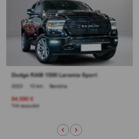
Dodge RAM 1500 Laramie Sport
2023
•
10 km
•
Benzina
84.590 €
TVA deductibil