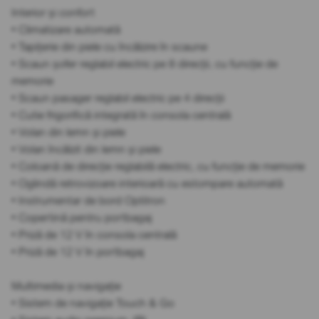
Interior și confort
• Climatizare automată
• Tapițerie din piele cu încălzire în scaune
• Scaun șofer reglabil electric pe 8 direcții, cu funcție de
memorie
• Scaun pasager reglabil electric pe 4 direcții
• Cutie frigorifică integrată în consola centrală
• Volan din lemn și piele
• Volan încălzit din lemn și piele
• Coloană de direcție reglabilă electric, cu funcție de memorie
• Oglindă retrovizoare interioară cu estompare automată
• Instrumentar de bord Optitron
• Copertină pentru portbagaj
• Priză de 12 V în consola centrală
• Priză de 12 V în portbagaj
Multimedia și navigație
• Sistem de navigație Touch & Go