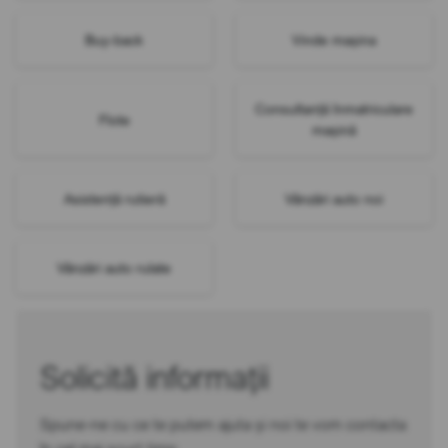
Buy-back
Vinde mașina
Consultanță înmatriculare
Flote
mașină
Asistență rutieră
Vânzări auto noi
Vânzări auto rulate
Solicită informații
Spune-ne cu ce te putem ajuta și noi te vom contacta