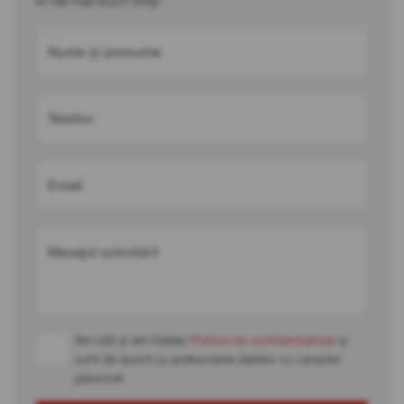
în cel mai scurt timp
Nume și prenume
Telefon
Email
Mesajul solicitării
Am citit și am înțeles
Politica de confidențialitate
și
sunt de acord cu prelucrarea datelor cu caracter
personal