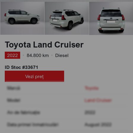
Toyota Land Cruiser
2022
•
84.800 km
•
Diesel
ID Stoc #33671
Vezi preț
Marcă
Toyota
Model
Land Cruiser
An de fabricație
2022
Data primei înmatriculări
August 2022