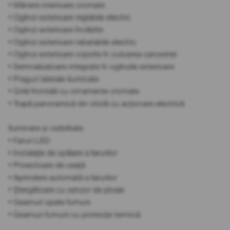
• Mânere interioare cromate
• Oglinzi exterioare reglabile electric
• Oglinzi exterioare încălzite
• Oglinzi exterioare rabatabile electric
• Oglinzi exterioare vopsite în culoarea caroseriei
• Semnalizatoare integrate în oglinzile exterioare
• Praguri laterale iluminate
• Grilă frontală cu ornamente cromate
• Trapă panoramică din sticlă cu acționare electrică
Iluminare și vizibilitate
• Faruri LED
• Instalație de spălare a farurilor
• Proiectoare de ceață
• Aprindere automată a farurilor
• Ștergătoare cu senzor de ploaie
• Geamuri spate fumurii
• Geamuri fumurii cu protecție termică