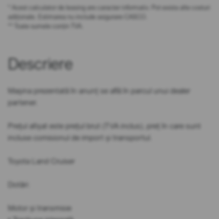
* Acest calculator de leasing are caracter informativ. Pot exista alte costuri
adiționale. Estimarea nu include asigurare CASCO.
** Toate sumele conțin TVA.
Descriere
Mașina prezentată în anunț se află în parcul unui dealer
partener.
Prețul afișat este prețul brut (TVA inclus), preț în care sunt
incluse comisionul de import și transportul.
Toyota Land Cruiser
Dotări:
Motor și transmisie