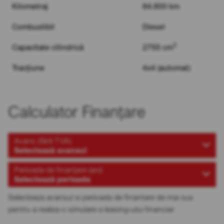
Kilometraj
84.800 km
Combustibil
Diesel
3
Capacitate cilindrică
2755 cm
Tracțiune
4x4 (automat)
Calculator Finanțare
Avans (fără TVA)
Selectează avansul
Perioada de finanțare (ani)
Selectează perioada
Selecteaza avansul si perioada de finantare de mai sus
pentru a realiza o simulare a leasing-ului financiar.