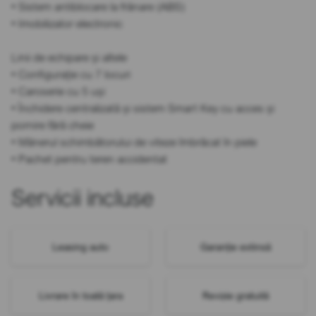
• Sistem antiblocare la frânare (ABS)
• Imobilizator electronic
Linii de echipare și altele
• Configurație cu 7 locuri
• Caroserie cu 5 uși
• Închidere centralizată și sistem Smart Key cu acces și
pornire fără cheie
• Mânerul schimbătorului de viteze îmbrăcat în piele
• Pachet pentru teren accidentat
Servicii incluse
Leasing auto
Garanție extinsă
Livrare în toată țara
Revizie gratuită