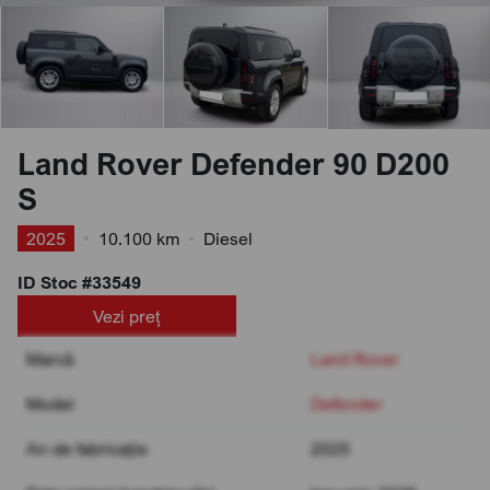
Land Rover Defender 90 D200
S
2025
•
10.100 km
•
Diesel
ID Stoc #33549
Vezi preț
Marcă
Land Rover
Model
Defender
An de fabricație
2025