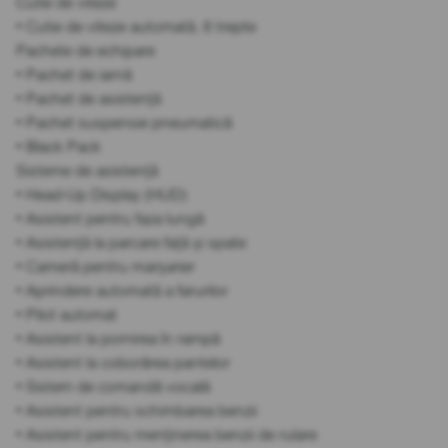
Cutie de viteze
• Cutie de viteze automată, 8 trepte
Pachete de echipare
• Pachet de iarnă
• Pachet de asistență
• Pachet suspensie pneumatică
• Black Pack
Sisteme de asistență
• Head-Up Display (HUD)
• Asistent pentru faza lungă
• Asistență la parcare față și spate
• Cameră pentru marșarier
• Aprindere automată a farurilor
• Pilot automat
• Asistent la pornirea în rampă
• Asistent la coborârea pantelor
• Sistem de comandă vocală
• Asistent pentru schimbarea benzii
• Asistent pentru menținerea benzii de rulare