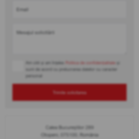
Email
Mesajul solicitării
Am citit și am înțeles
Politica de confidențialitate
și
sunt de acord cu prelucrarea datelor cu caracter
personal
Trimite solicitarea
Calea Bucureștilor 289
Otopeni, 075100, România