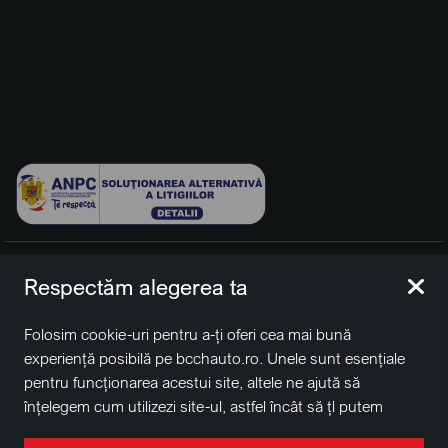
© 2026 BCCH Group Switzerland AG. Toate drepturile
Respectăm alegerea ta
rezervate.
Platfomă dezvoltată de Workleto.
Folosim cookie-uri pentru a-ți oferi cea mai bună
BCCH Auto Switzerland este o marcă a societății
BCCH
experiență posibilă pe bcchauto.ro. Unele sunt esențiale
Group Switzerland AG
pentru funcționarea acestui site, altele ne ajută să
Sediu social: David Business Center, Str. Erou Iancu Nicolae
înțelegem cum utilizezi site-ul, astfel încât să țl putem
nr. 29, Voluntari, Ilfov
îmbunătăți. De asemenea, este posibil să folosim cookie-
Nr. de înregistrare la Registrul Comerțului J2022004957230,