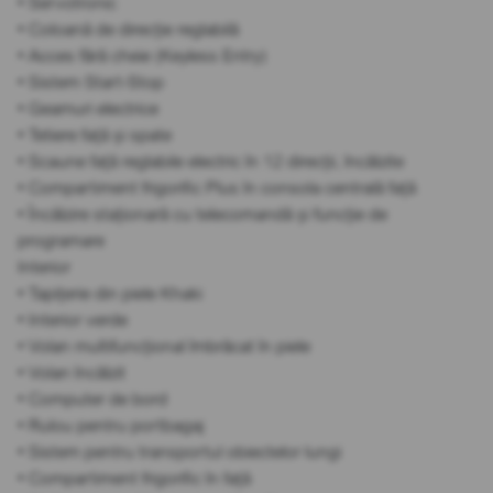
• Servotronic
• Coloană de direcție reglabilă
• Acces fără cheie (Keyless Entry)
• Sistem Start-Stop
• Geamuri electrice
• Tetiere față și spate
• Scaune față reglabile electric în 12 direcții, încălzite
• Compartiment frigorific Plus în consola centrală față
• Încălzire staționară cu telecomandă și funcție de
programare
Interior
• Tapițerie din piele Khaki
• Interior verde
• Volan multifuncțional îmbrăcat în piele
• Volan încălzit
• Computer de bord
• Rulou pentru portbagaj
• Sistem pentru transportul obiectelor lungi
• Compartiment frigorific în față