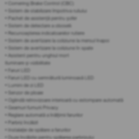
• Cornering Brake Control (CBC)
• Sistem de stabilizare împotriva ruliului
• Pachet de asistență pentru șofer
• Sistem de detectare a oboselii
• Recunoașterea indicatoarelor rutiere
• Sistem de avertizare la coliziune la mersul înapoi
• Sistem de avertizare la coliziune în spate
• Asistent pentru unghiul mort
Iluminare și vizibilitate
• Faruri LED
• Faruri LED cu semnătură luminoasă LED
• Lumini de zi LED
• Senzor de ploaie
• Oglindă retrovizoare interioară cu estompare automată
• Geamuri fumurii Privacy
• Reglare automată a înălțimii farurilor
• Parbriz încălzit
• Instalație de spălare a farurilor
• Duze încălzite pentru spălarea parbrizului