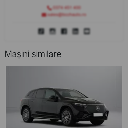
0374 451 400
sales@bcchauto.ro
Mașini similare