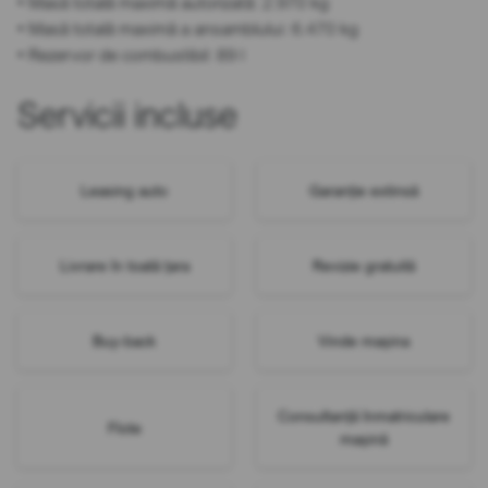
• Masă totală maximă autorizată: 2.970 kg
• Masă totală maximă a ansamblului: 6.470 kg
• Rezervor de combustibil: 89 l
Servicii incluse
Leasing auto
Garanție extinsă
Livrare în toată țara
Revizie gratuită
Buy-back
Vinde mașina
Consultanță înmatriculare
Flote
mașină