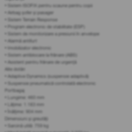
• Sistem ISOFIX pentru scaune pentru copii
• Airbag șofer și pasager
• Sistem Terrain Response
• Program electronic de stabilitate (ESP)
• Sistem de monitorizare a presiunii în anvelope
• Alarmă antifurt
• Imobilizator electronic
• Sistem antiblocare la frânare (ABS)
• Asistent pentru frânare de urgență
Alte dotări
• Adaptive Dynamics (suspensie adaptivă)
• Suspensie pneumatică controlată electronic
Portbagaj
• Lungime: 460 mm
• Lățime: 1.183 mm
• Înălțime: 904 mm
Dimensiuni și greutăți
• Sarcină utilă: 759 kg