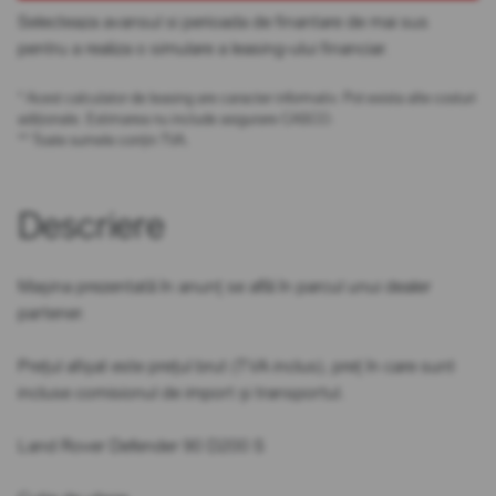
Selecteaza avansul si perioada de finantare de mai sus
pentru a realiza o simulare a leasing-ului financiar.
* Acest calculator de leasing are caracter informativ. Pot exista alte costuri
adiționale. Estimarea nu include asigurare CASCO.
** Toate sumele conțin TVA.
Descriere
Mașina prezentată în anunț se află în parcul unui dealer
partener.
Prețul afișat este prețul brut (TVA inclus), preț în care sunt
incluse comisionul de import și transportul.
Land Rover Defender 90 D200 S