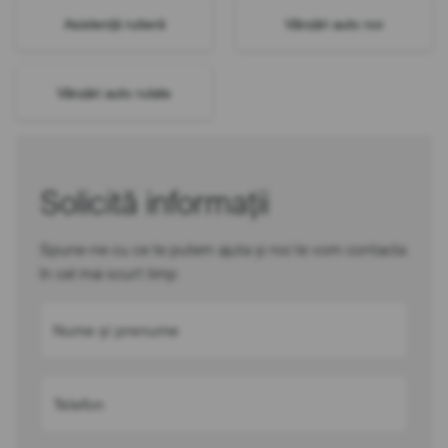
Asistență rutieră
Vânzări auto noi
Vânzări auto rulate
Solicită informații
Spune-ne cu ce te putem ajuta și noi te vom contacta
în cel mai scurt timp
Nume și prenume
Telefon