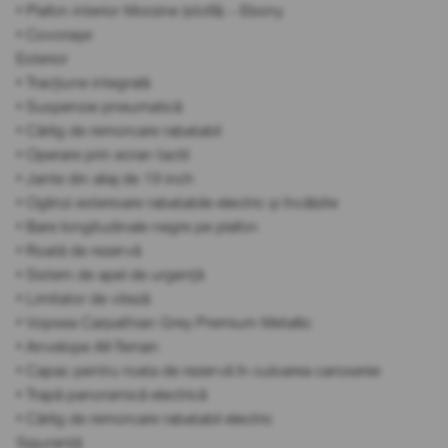
• Plafon interior Morzine (stofă) – Ebony
• Covorașe
Exterior
• Tracțiune integrală
• Suspensie pneumatică
• Cârlig de remorcare rabatabil
• Operare prin ecran tactil
• Jante din aliaj de 19 inch
• Oglinzi exterioare rabatabile electric și încălzite
• Bare longitudinale negre pe plafon
• Roată de rezervă
• Sistem de apel de urgență
• Limitator de viteză
• Vopsea Carpathian Grey Premium Metallic
• Anvelope All-Terrain
• Capac pentru roata de rezervă în culoarea caroseriei
• Trapă panoramică electrică
• Cârlig de remorcare rabatabil electric
Siguranță