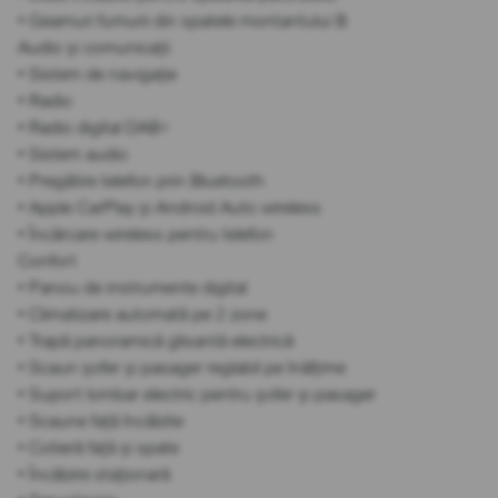
• Geamuri fumurii din spatele montantului B
Audio și comunicații
• Sistem de navigație
• Radio
• Radio digital DAB+
• Sistem audio
• Pregătire telefon prin Bluetooth
• Apple CarPlay și Android Auto wireless
• Încărcare wireless pentru telefon
Confort
• Panou de instrumente digital
• Climatizare automată pe 2 zone
• Trapă panoramică glisantă electrică
• Scaun șofer și pasager reglabil pe înălțime
• Suport lombar electric pentru șofer și pasager
• Scaune față încălzite
• Cotieră față și spate
• Încălzire staționară