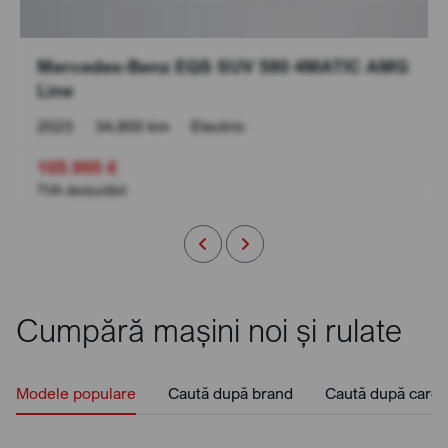
Mercedes-Benz EQS SUV 580 4MATIC AMG
Line
2023
•
34.800 km
•
Electric
105.995 €
TVA deductibil
Cumpără mașini noi și rulate
Modele populare
Caută după brand
Caută după caros