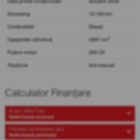
Data primei înmatriculări
Ianuarie 2026
Kilometraj
10.100 km
Combustibil
Diesel
3
Capacitate cilindrică
2997 cm
Putere motor
200 CP
Tracțiune
4x4-manual
Calculator Finanțare
Avans (fără TVA)
Selectează avansul
Perioada de finanțare (ani)
Selectează perioada