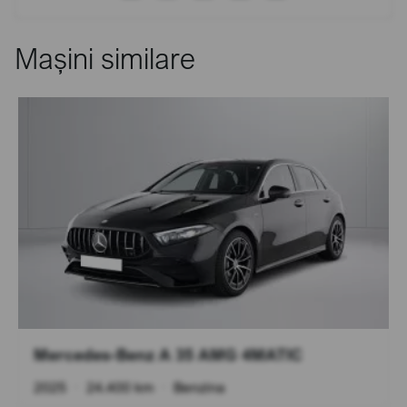
Mașini similare
Mercedes-Benz A 35 AMG 4MATIC
2025
•
24.400 km
•
Benzina