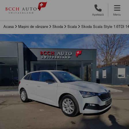
Apelează
Meniu
Acasa
Mașini de vânzare
Skoda
Scala
Skoda Scala Style 1.6TDI 1