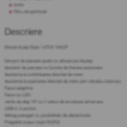
Isofix
Filtru de particule
Descriere
Skoda Scala Style 1.6TDI 140CP
Senzori de parcare spate cu afisare pe display
Asistent de parcare cu functie de franare automata
Asistenta la schimbarea directiei de mers
Asistenta la pastrarea directiei de mers prin vibratia volanului
Faruri adaptive
Faruri cu LED
Jante de aliaj 16" cu 2 seturi de anvelope iarna/vara
USB-C 4 porturi
Airbag pasager cu posibilitate de dezactivare
Pregatire scaun copil ISOFIX