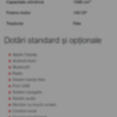
3
Capacitate cilindrică
1598 cm
Putere motor
140 CP
Tracțiune
Fata
Dotări standard și opționale
Apple Carplay
Android Auto
Bluetooth
Radio
Sistem hands-free
Port USB
Sistem navigatie
Sistem audio
Monitor cu touch screen
Control vocal