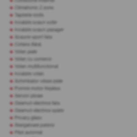
Conexiune Internet
Climatronic 2 zone
Tapiterie stofa
Incalzire scaun sofer
Incalzire scaun pasager
Scaune sport fata
Cotiera (fata)
Volan piele
Volan cu comenzi
Volan multifunctional
Incalzire volan
Schimbator viteze piele
Pornire motor Keyless
Senzor ploaie
Geamuri electrice fata
Geamuri electrice spate
Privacy glass
Stergatoare parbriz
Pilot automat