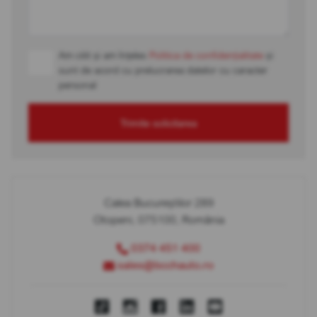
Am citit și am înțeles
Politica de confidențialitate
și
sunt de acord cu prelucrarea datelor cu caracter
personal
Trimite solicitarea
Calea Bucureștilor 289
Otopeni, 075100, România
0374 451 400
sales@bcchauto.ro