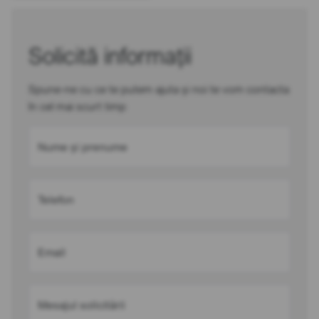
Solicită informații
Spune-ne cu ce te putem ajuta și noi te vom contacta
în cel mai scurt timp
Nume și prenume
Telefon
Email
Mesajul solicitării