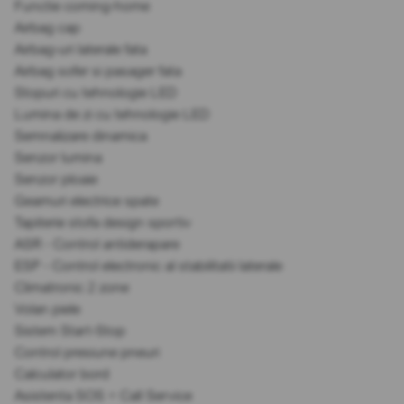
Functie coming-home
Airbag cap
Airbag-uri laterale fata
Airbag sofer si pasager fata
Stopuri cu tehnologie LED
Lumina de zi cu tehnologie LED
Semnalizare dinamica
Senzor lumina
Senzor ploaie
Geamuri electrice spate
Tapiterie stofa design sportiv
ASR - Control antiderapare
ESP - Control electronic al stabilitatii laterale
Climatronic 2 zone
Volan piele
Sistem Start-Stop
Control presiune pneuri
Calculator bord
Asistenta SOS + Call Service