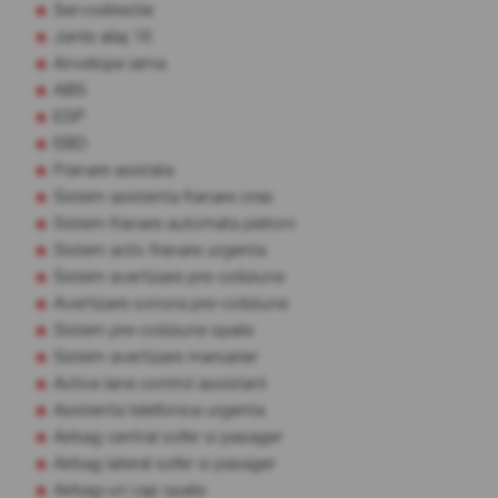
Servodirectie
Jante aliaj 16
Anvelope iarna
ABS
ESP
EBD
Franare asistata
Sistem asistenta franare oras
Sistem franare automata pietoni
Sistem activ franare urgenta
Sistem avertizare pre-coliziune
Avertizare sonora pre-coliziune
Sistem pre-coliziune spate
Sistem avertizare marsarier
Active lane control assistant
Asistenta telefonica urgenta
Airbag central sofer si pasager
Airbag lateral sofer si pasager
Airbag-uri cap spate