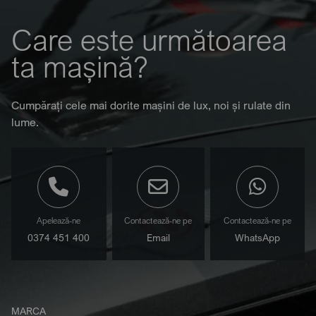
Care este următoarea
ta mașină?
Cumpărați cele mai dorite mașini de lux, noi și rulate din
lume.
Apelează-ne
Contactează-ne pe
Contactează-ne pe
0374 451 400
Email
WhatsApp
MARCA