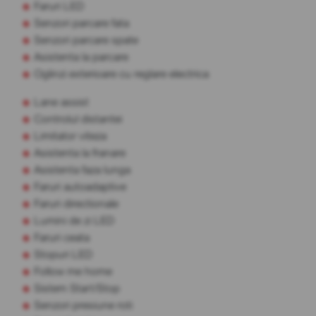
Faruri LED
Senzori parcare fata
Senzori parcare spate
Asistenta la parcare
Oglinzi exterioare cu reglare electrica
Lane assist
Controlul distantei
Limitator viteza
Asistenta la franare
Asistenta faza lunga
Faruri autoadaptive
Faruri directionale
Lumini de zi LED
Faruri ceata
Stopuri LED
Follow me home
Sistem Start/Stop
Senzori presiune roti