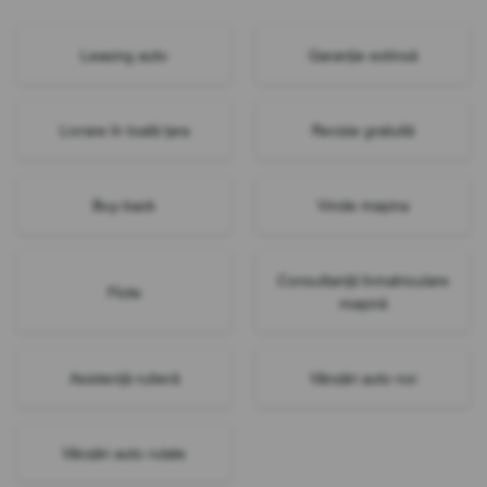
Leasing auto
Garanție extinsă
Livrare în toată țara
Revizie gratuită
Buy-back
Vinde mașina
Consultanță înmatriculare
Flote
mașină
Asistență rutieră
Vânzări auto noi
Vânzări auto rulate