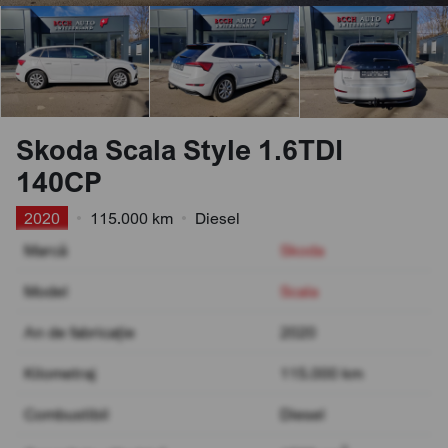
Skoda Scala Style 1.6TDI
140CP
2020
•
115.000 km
•
Diesel
Marcă
Skoda
Model
Scala
An de fabricație
2020
Kilometraj
115.000 km
Combustibil
Diesel