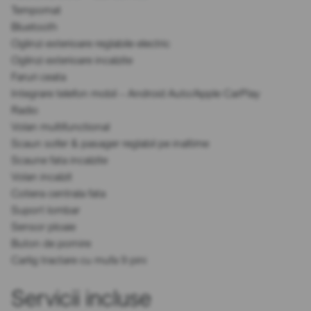
Tempomat
Bluetooth
Oglinzi exterioare reglabile electric
Oglinzi exterioare incalzite
Faruri ceata
Integrare telefon mobil – Android Auto/Apple CarPlay
Radio
Volan multifunctional
Scaun sofer & pasager reglabil pe inaltime
Scaune fata incalzite
Volan incalzit
Cotiera centrala fata
Suport lombar
Sensor ploaie
Buton de pornire
Carlig tractare cu mufa 9 pini
Servicii incluse