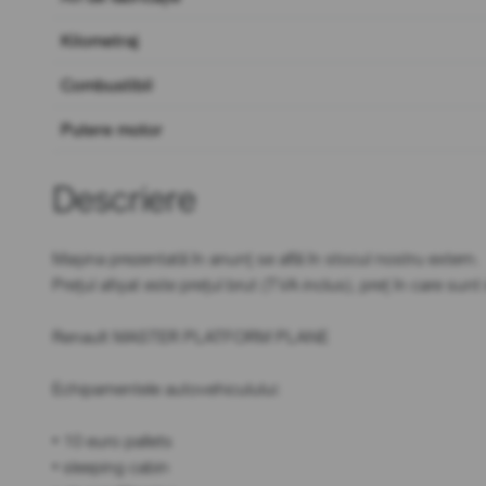
Kilometraj
Combustibil
Putere motor
Descriere
Mașina prezentată în anunț se află în stocul nostru extern.
Prețul afișat este prețul brut (TVA inclus), preț în care sun
Renault MASTER PLATFORM PLANE
Echipamentele autovehiculului:
• 10 euro pallets
• sleeping cabin