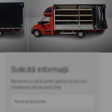
Solicită informații
Spune-ne cu ce te putem ajuta și noi te vom
contacta în cel mai scurt timp
Nume și prenume