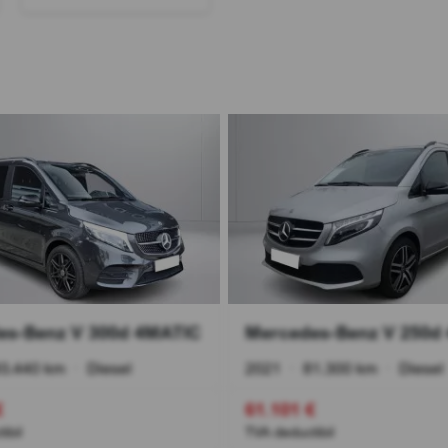
es-Benz V 300d 4MATIC
Mercedes-Benz V 250d
3.440 km
•
Diesel
2021
•
81.300 km
•
Diesel
€
61.101 €
ibil
TVA deductibil