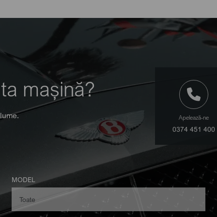
 ta mașină?
 lume.
Apelează-ne
0374 451 400
MODEL