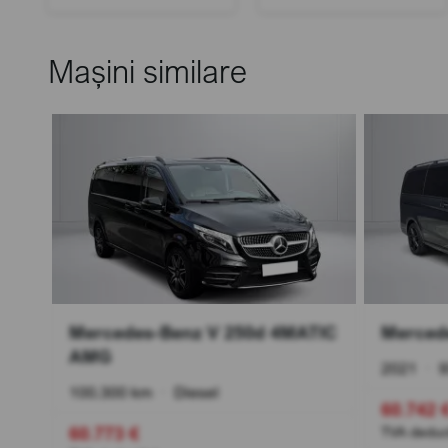
Mașini similare
TIC
Mercedes-Benz V 250d 4MATIC
Merced
AMG
2021
•
9
100.300 km
•
Diesel
60.742 
60.773 €
TVA deduct