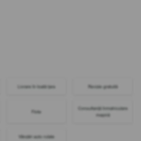
Livrare în toată țara
Revizie gratuită
Consultanță înmatriculare
Flote
mașină
Vânzări auto rulate