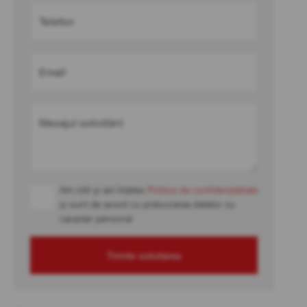
Telefon
Email
Mesajul solicitării
Am citit și am înțeles
Politica de confidențialitate
și sunt de acord cu prelucrarea datelor cu
caracter personal
Trimite solicitarea