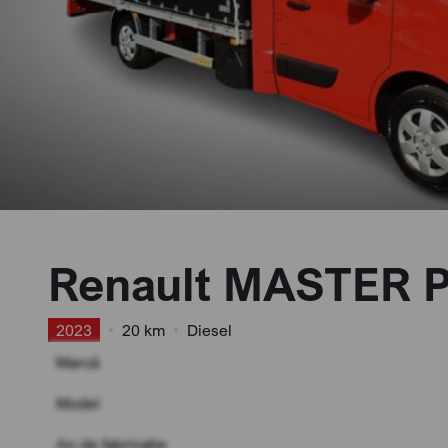
Renault MASTER
2023
•
20 km
•
Diesel
Marcă
Model
An de fabricație