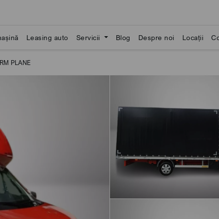
așină
Leasing auto
Servicii
Blog
Despre noi
Locații
Co
ORM PLANE