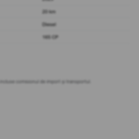
20 km
Diesel
165 CP
t incluse comisionul de import și transportul.