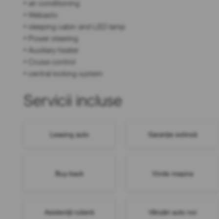
• air conditioning
• Webasto
• sleeping cabin and LED lamp
• Power steering
• Auxiliary heater
• Cruise control
• central locking system
Servicii incluse
Leasing auto
Garanție extinsă
Buy-back
Vinde mașina
Asistență rutieră
Vânzări auto noi