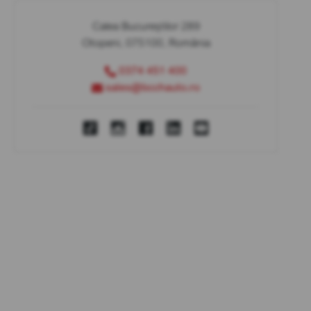
Calea Bucureștilor 289
Otopeni, 075100, România
0374 451 400
sales@bcchauto.ro