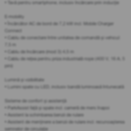
• Tavă pentru smartphone, inclusiv încărcare prin inducție
E-mobility
• Încărcător AC de bord de 7,2 kW incl. Mobile Charger
Connect
• Cablu de conectare între unitatea de comandă și vehicul:
7,5 m
• Cablu de încărcare (mod 3) 4,5 m
• Cablu de rețea pentru priza industrială roșie (400 V, 16 A, 5
pini)
Lumină și vizibilitate
• Lumini spate cu LED, inclusiv bandă luminoasă întunecată
Sisteme de confort și asistență
• ParkAssist față și spate incl. cameră de mers înapoi
• Asistent la schimbarea benzii de rulare
• Asistent de menținere a benzii de rulare incl. recunoașterea
semnelor de circulație