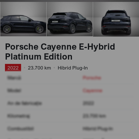
Porsche Cayenne E-Hybrid
Platinum Edition
2022
•
23.700 km
•
Hibrid Plug-In
Marcă
Porsche
Model
Cayenne
An de fabricație
2022
Kilometraj
23.700 km
Combustibil
Hibrid Plug-In