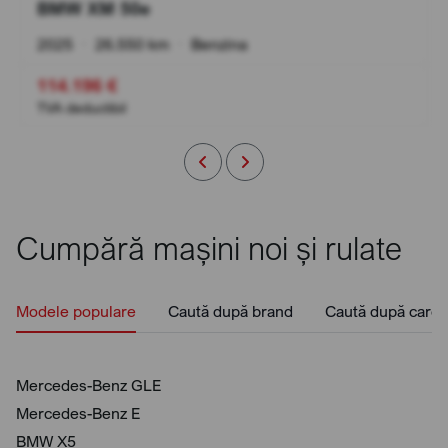
BMW XM 50e
2025
•
26.550 km
•
Benzina
114.196 €
TVA deductibil
Cumpără mașini noi și rulate
Modele populare
Caută după brand
Caută după caros
Mercedes-Benz GLE
Mercedes-Benz E
BMW X5