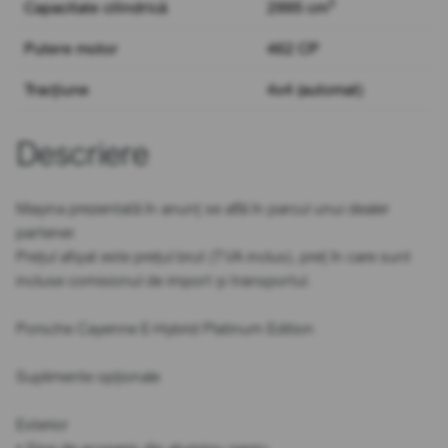
3
Capacitate cilindrică
2995 cm
Putere motor
462 CP
Tracțiune
4x4 (automat)
Descriere
Mașina prezentată în anunț se află în parcul unui dealer
partener.
Prețul afișat este prețul brut (TVA inclus), preț în care sunt
incluse comisionul de import și transportul.
Porsche Cayenne E-Hybrid Platinum Edition
Suplimente opționale
Exterior