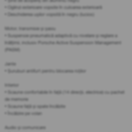
• Șine de acoperiș din aluminiu negru
• Oglinzi exterioare vopsite în culoarea exterioară
• Deschiderea ușilor vopsită în negru (lucios)
Motor, transmisie și șasiu
• Suspensie pneumatică adaptivă cu nivelare și reglare a
înălțimii, inclusiv Porsche Active Suspension Management
(PASM)
Jante
• Șuruburi antifurt pentru blocarea roților
Interior
• Scaune confortabile în față (14 direcții, electrice) cu pachet
de memorie
• Scaune față și spate încălzite
• Încălzire pe volan
Audio și comunicare