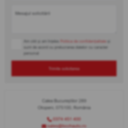
Mesajul solicitării
Am citit și am înțeles
Politica de confidențialitate
și
sunt de acord cu prelucrarea datelor cu caracter
personal
Trimite solicitarea
Calea Bucureștilor 289
Otopeni, 075100, România
0374 451 400
sales@bcchauto.ro