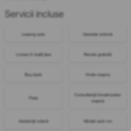
Servicii incluse
Leasing auto
Garanție extinsă
Livrare în toată țara
Revizie gratuită
Buy-back
Vinde mașina
Consultanță înmatriculare
Flote
mașină
Asistență rutieră
Vânzări auto noi