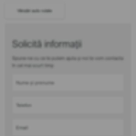
Vânzări auto rulate
Solicită informații
Spune-ne cu ce te putem ajuta și noi te vom contacta
în cel mai scurt timp
Nume și prenume
Telefon
Email