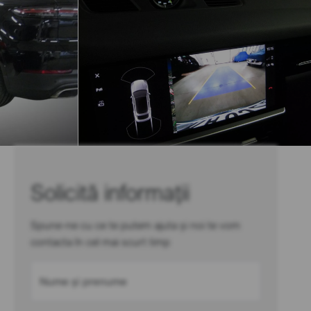
Solicită informații
Spune-ne cu ce te putem ajuta și noi te vom
contacta în cel mai scurt timp
Nume și prenume