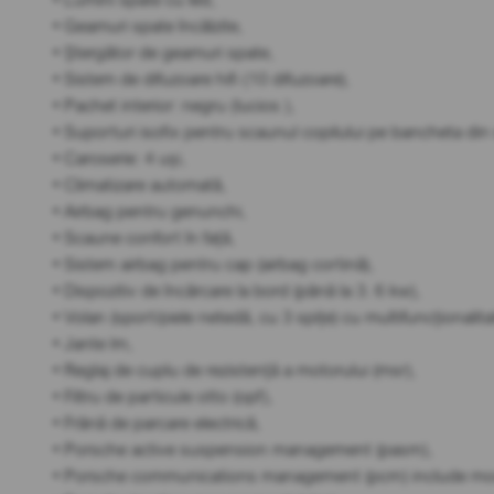
• Geamuri spate încălzite,
• Ștergător de geamuri spate,
• Sistem de difuzoare hifi (10 difuzoare),
• Pachet interior: negru (lucios ),
• Suporturi isofix pentru scaunul copilului pe bancheta din
• Caroserie: 4 uși,
• Climatizare automată,
• Airbag pentru genunchi,
• Scaune confort în față,
• Sistem airbag pentru cap (airbag cortină),
• Dispozitiv de încărcare la bord (până la 3. 6 kw),
• Volan (sport/piele netedă, cu 3 spițe) cu multifuncționalita
• Jante lm,
• Reglaj de cuplu de rezistență a motorului (msr),
• Filtru de particule otto (opf),
• Frână de parcare electrică,
• Porsche active suspension management (pasm),
• Porsche communications management (pcm) include modu