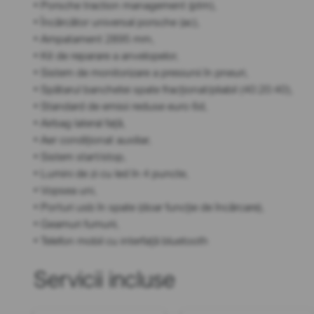
• Porsche traction management (ptm),
• Încărcător universal porsche (ac),
• Ampatament 2895 mm,
• Kit de reparare a anvelopelor,
• Sistem de monitorizare a presiunii în pneuri,
• Spătarul banchetei spate fracționat/pliabil (40:20:40),
• Standard de emisii reduse euro 6d,
• Airbag lateral față,
• Aer condiționat auxiliar,
• Sistem start/stop,
• Lumini de zi cu led în 4 puncte,
• Vopsea uni,
• Porturi usb în spate (doar funcție de încărcare),
• Geamuri fumurii,
• Telefon mobil cu interfață bluetooth
Servicii incluse