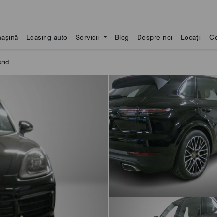
așină
Leasing auto
Servicii
Blog
Despre noi
Locații
Co
rid