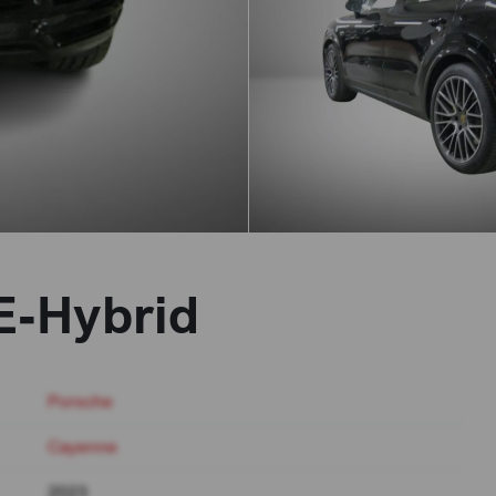
E-Hybrid
Porsche
Cayenne
2023