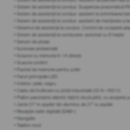
• Sistem de asistență la condus: Suspensie pneumatică 
• Sistem de asistență la condus: asistent la schimbarea ben
• Sistem de asistență la condus: asistent de menținere a be
• Sistemul de asistență la condus: Control de croazieră ad
• Sistem de asistență la conducere: automat cu 8 trepte
• Senzor de ploaie
• Iluminare ambientală
• Scaune cu memorie în 14 direcții
• Scaune confort
• Pachet de memorie pentru șofer
• Faruri principale LED
• Interior: piele, negru
• Cablu de încărcare cu priză industrială (32 A / 400 V)
• Plafon panoramic electric față în două părți, cu acoperiș
• Jante 21" rs spyder din aluminiu de 21" rs spyder
• Recepție radio digitală (DAB+)
• Navigatie
• Telefon mod