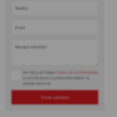
Telefon
Email
Mesajul solicitării
Am citit și am înțeles
Politica de confidențialitate
și sunt de acord cu prelucrarea datelor cu
caracter personal
Trimite solicitarea