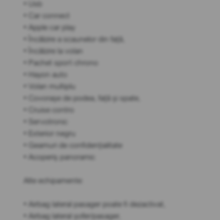
• Usb
• Car connect
• Apple car play
• Încălzire a scaunelor din față,
• Încălzire la volan
• Pachet sport chrono
• Hayon auto
• Volan multiplu
• Covorașe de podea, față și spate,
• Cruise contro
• Servotronic
• Exterior negru
• Geamuri de confidențialitate
• Acoperiș panoramic
Alte echipamente:
• Airbag lateral pasager poate fi dezactivat,
• Airbag lateral șofer/pasager,