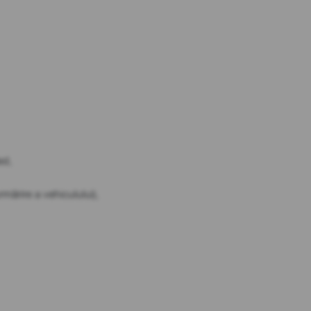
ed,
mărire a vehiculului),