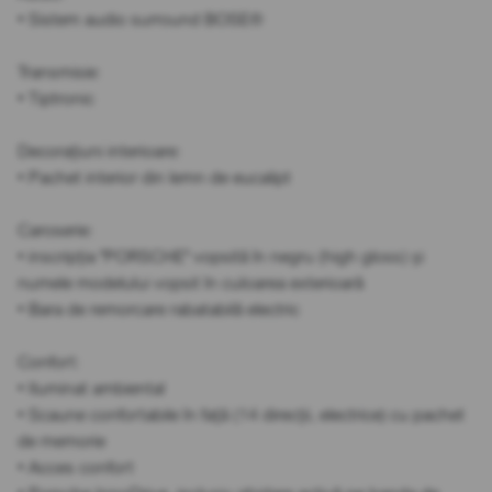
• Sistem audio surround BOSE®
Transmisie:
• Tiptronic
Decorațiuni interioare:
• Pachet interior din lemn de eucalipt
Caroserie:
• inscripția "PORSCHE" vopsită în negru (high gloss) și
numele modelului vopsit în culoarea exterioară
• Bara de remorcare rabatabilă electric
Confort:
• Iluminat ambiental
• Scaune confortabile în față (14 direcții, electrice) cu pachet
de memorie
• Acces confort