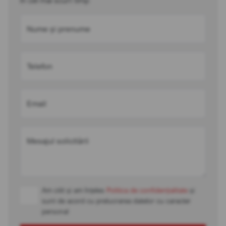
în cel mai scurt timp
Nume și prenume
Telefon
Email
Mesajul solicitării
Am citit și am înțeles
Politica de confidențialitate
și
sunt de acord cu prelucrarea datelor cu caracter
personal