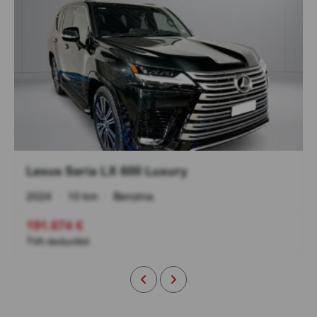
Lexus Seria LX 600 Luxury
2024
•
10 km
•
Benzina
191.674 €
TVA deductibil