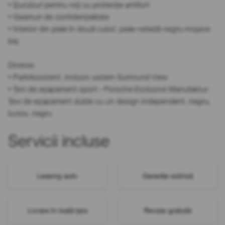
• Șuruburi pentru roți cu protecție antifurt
• Geamuri de confidențialitate
• Interior din piele în două culori, piele netedă negru-mojave
bej
Diverse:
• ParkAssistent, inclusiv sistem Surround View
• Țevi de eșapament sport - Porsche Exclusive Manufaktur:
Țevi de eșapament duble cu un design independent, negru,
lucios, negru
Servicii incluse
Leasing auto
Garanție extinsă
Livrare în toată țara
Revizie gratuită