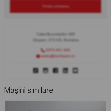
Trimite solicitarea
Calea Bucureștilor 289
Otopeni, 075100, România
0374 451 400
sales@bcchauto.ro
Mașini similare