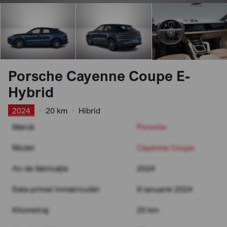
Porsche Cayenne Coupe E-
Hybrid
2024
•
20 km
•
Hibrid
Marcă
Porsche
Model
Cayenne Coupe
An de fabricație
2024
Data primei înmatriculări
9 ianuarie 2024
Kilometraj
20 km