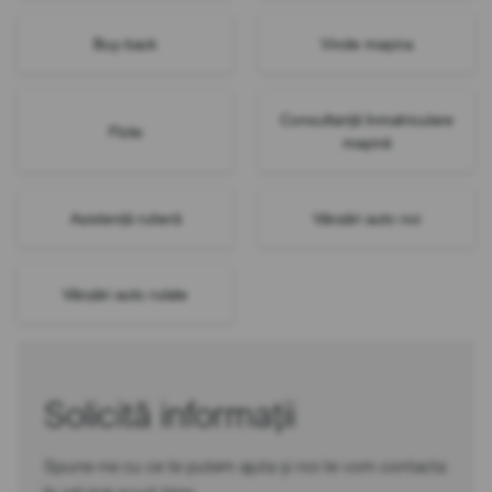
Buy-back
Vinde mașina
Consultanță înmatriculare
Flote
mașină
Asistență rutieră
Vânzări auto noi
Vânzări auto rulate
Solicită informații
Spune-ne cu ce te putem ajuta și noi te vom contacta