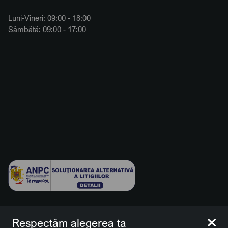
Luni-Vineri: 09:00 - 18:00
Sâmbătă: 09:00 - 17:00
© 2026 BCCH Group Switzerland AG. Toate drepturile
Respectăm alegerea ta
rezervate.