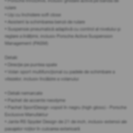
• Porsche InnoDrive, inclusiv ghidare activă pe banda de
rulare
• Uși cu închidere soft close
• Asistent la schimbarea benzii de rulare
• Suspensie pneumatică adaptivă cu control al nivelului și
reglare a înălțimii, inclusiv Porsche Active Suspension
Management (PASM)
Detalii:
• Direcție pe puntea spate
• Volan sport multifuncțional cu padele de schimbare a
vitezelor, inclusiv încălzire a volanului
• Detalii nemarcate
• Pachet de accente neodyme
• Pachet SportDesign vopsit în negru (high gloss) - Porsche
Exclusive Manufaktur
• Jante RS Spyder Design de 21 de inch, inclusiv extensii ale
pasajelor roților în culoarea exterioară