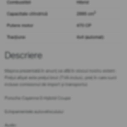
Combustibil
Hibrid
3
Capacitate cilindrică
2995 cm
Putere motor
470 CP
Tracțiune
4x4 (automat)
Descriere
Mașina prezentată în anunț se află în stocul nostru extern.
Prețul afișat este prețul brut (TVA inclus), preț în care sunt
incluse comisionul de import și transportul.
Porsche Cayenne E-Hybrid Coupe
Echipamentele autovehiculului:
Audio: