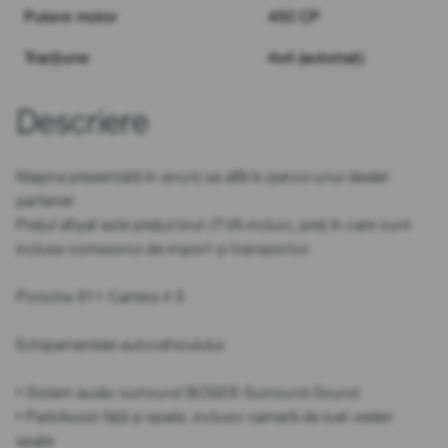
Putere motor
450 CP
Tracțiune
4x4 (automat)
Descriere
Mașina prezentată în anunț se află în parcul unui dealer
partener.
Prețul afișat este prețul brut (TVA inclus), preț în care sunt
incluse comisionul de import și transportul.
Porsche 911 Carrera 4 S
Echipamentele autovehiculului:
• Sistem audio surround BOSE® Surround Sound
• ParkAssist față și spate, inclusiv cameră de luat vederi
spate