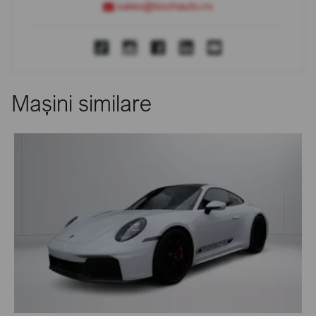
sales@bcchauto.ro
Mașini similare