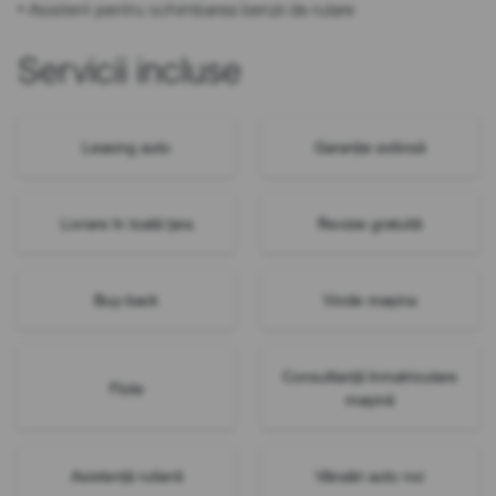
• Asistent pentru schimbarea benzii de rulare
Servicii incluse
Leasing auto
Garanție extinsă
Livrare în toată țara
Revizie gratuită
Buy-back
Vinde mașina
Consultanță înmatriculare
Flote
mașină
Asistență rutieră
Vânzări auto noi