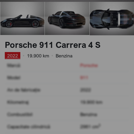
Porsche 911 Carrera 4 S
2022
•
19.900 km
•
Benzina
Marcă
Porsche
Model
911
An de fabricație
2022
Kilometraj
19.900 km
Combustibil
Benzina
3
Capacitate cilindrică
2981 cm