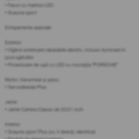
• Faruri cu matrice LED
• Scaune sport
Echipamente speciale:
Exterior:
• Oglinzi exterioare rabatabile electric, inclusiv iluminare în
jurul oglinzilor
• Proiectoare de ușă cu LED cu inscripția "PORSCHE"
Motor, transmisie și șasiu:
• Servodirecție Plus
Jante:
• Jante Carrera Classic de 20/21 inch
Interior:
• Scaune sport Plus (cu 4 direcții, electrice)