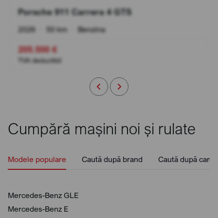
Porsche 911 Carrera 4 GTS
2026
•
50 km
•
Benzina
205.500 €
TVA deductibil
Cumpără mașini noi și rulate
Modele populare
Caută după brand
Caută după caros
Mercedes-Benz GLE
Mercedes-Benz E