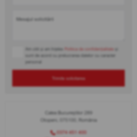
Mesajul solicitării
Am citit și am înțeles
Politica de confidențialitate
și
sunt de acord cu prelucrarea datelor cu caracter
personal
Trimite solicitarea
Calea Bucureștilor 289
Otopeni, 075100, România
0374 451 400