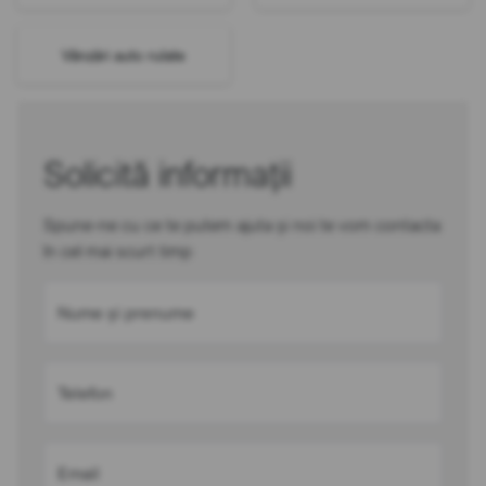
Vânzări auto rulate
Solicită informații
Spune-ne cu ce te putem ajuta și noi te vom contacta
în cel mai scurt timp
Nume și prenume
Telefon
Email