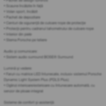
• Pachet de design luminos
• Scaune încălzite în față
• Volan sport, încălzit
• Pachet de depozitare
• Centuri de siguranță de culoare roșie de protecție
• Protecții pentru cadranul tahometrului de culoare roșie
• Interior din piele
• Stema Porsche pe tetiere
Audio și comunicare:
• Sistem audio surround BOSE® Surround
Lumină și vedere:
• Faruri cu matrice LED întunecate, inclusiv sistemul Porsche
Dynamic Light System Plus (PDLS Plus)
• Oglinzi interioare/exterioare cu întunecare automată, cu
senzor de ploaie integrat
Sisteme de confort și asistență: