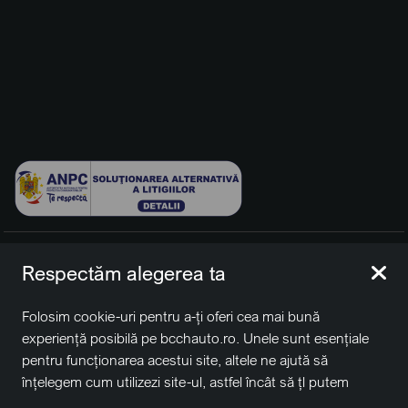
© 2026 BCCH Group Switzerland AG. Toate drepturile
Respectăm alegerea ta
rezervate.
Platfomă dezvoltată de Workleto.
Folosim cookie-uri pentru a-ți oferi cea mai bună
BCCH Auto Switzerland este o marcă a societății
BCCH
experiență posibilă pe bcchauto.ro. Unele sunt esențiale
Group Switzerland AG
pentru funcționarea acestui site, altele ne ajută să
Sediu social: David Business Center, Str. Erou Iancu Nicolae
înțelegem cum utilizezi site-ul, astfel încât să țl putem
nr. 29, Voluntari, Ilfov
îmbunătăți. De asemenea, este posibil să folosim cookie-