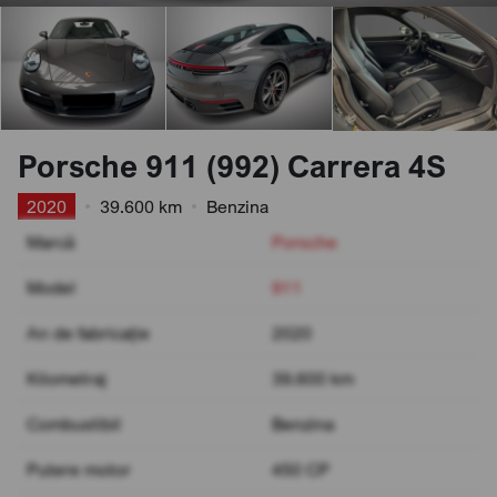
Porsche 911 (992) Carrera 4S
2020
•
39.600 km
•
Benzina
Marcă
Porsche
Model
911
An de fabricație
2020
Kilometraj
39.600 km
Combustibil
Benzina
Putere motor
450 CP