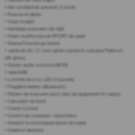
• Aer condiționat automat (2 zone)
• Scaune încălzite
• Volan încălzit
• Ventilația scaunelor din față
• Volan multifuncțional SPORT din piele
• Stema Porsche pe tetiere
• Jante de 20 / 21 inch (jante vopsite în culoarea Platinum
silk gloss)
• Sistem audio surround BOSE
• radioDAB
• Luminile de zi cu LED (4 puncte)
• Pregătire telefon (Bluetooth)
• Sistem de evacuare sport (țevi de eșapament în negru)
• Calculator de bord
• Check-Control
• Control de croazieră / vitezometru
• Asistent la schimbarea benzii de rulare
• Geamuri electrice