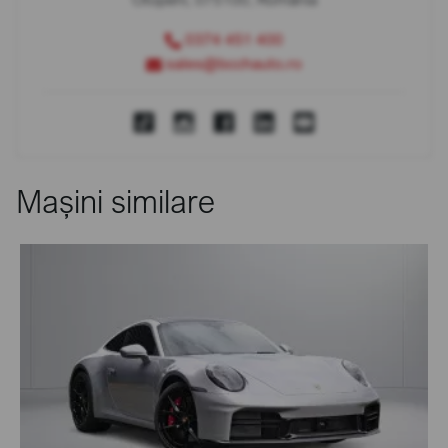
0374 451 400
sales@bcchauto.ro
Mașini similare