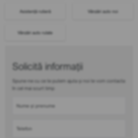
Asistență rutieră
Vânzări auto noi
Vânzări auto rulate
Solicită informații
Spune-ne cu ce te putem ajuta și noi te vom contacta
în cel mai scurt timp
Nume și prenume
Telefon