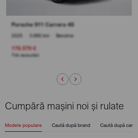
Porsche 911 Carrera 4S
2025
•
3.990 km
•
Benzina
176.579 €
TVA deductibil
Cumpără mașini noi și rulate
Modele populare
Caută după brand
Caută după caros