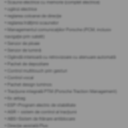
• Scaune electrice cu memorie (complet electrice)
• oglinzi electrice
• reglarea coloanei de direcție
• reglarea înălțimii scaunelor
• Managementul comunicațiilor Porsche (PCM, inclusiv
navigație prin satelit)
• Senzor de ploaie
• Senzor de lumină
• Oglindă interioară cu retrovizoare cu atenuare automată
• Pachet de depozitare
• Control multitouch prin gesturi
• Control vocal
• Pachet design luminos
• Tracțiune integrală PTM (Porsche Traction Management)
• 6x airbag
• ESP=Program electric de stabilitate
• ASR = sistem de control al tracțiunii
• ABS=Sistem de frânare antiblocare
• Direcție asistată Plus