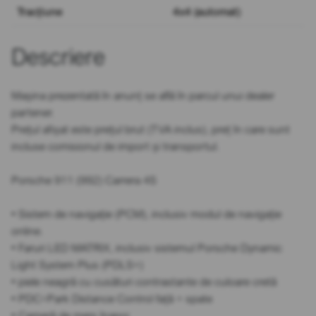
Tracțiune
4x4 (automat)
Descriere
Mașina prezentată în anunț se află în parcul unui dealer
partener.
Prețul afișat este prețul brut (TVA inclus), preț în care sunt
incluse comisionul de import și transportul.
Porsche 911 (992) Carrera 4S
• Sistem de navigație (PCM), inclusiv modul de navigație
online.
• Faruri LED MATRIX, inclusiv sistemul Porsche Dynamic
Light System Plus (PDLS+)
• piele neagră cu cusături contrastante de culoare cretă
• PDC=Park Distance Control față + spate
• Cameră de mers înapoi