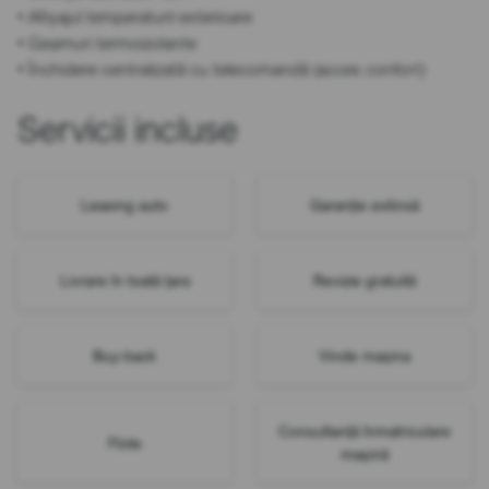
• Afișajul temperaturii exterioare
• Geamuri termoizolante
• Închidere centralizată cu telecomandă (acces confort)
Servicii incluse
Leasing auto
Garanție extinsă
Livrare în toată țara
Revizie gratuită
Buy-back
Vinde mașina
Consultanță înmatriculare
Flote
mașină