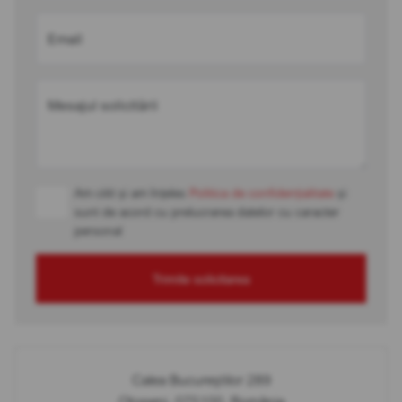
Email
Mesajul solicitării
Am citit și am înțeles
Politica de confidențialitate
și
sunt de acord cu prelucrarea datelor cu caracter
personal
Trimite solicitarea
Calea Bucureștilor 289
Otopeni, 075100, România