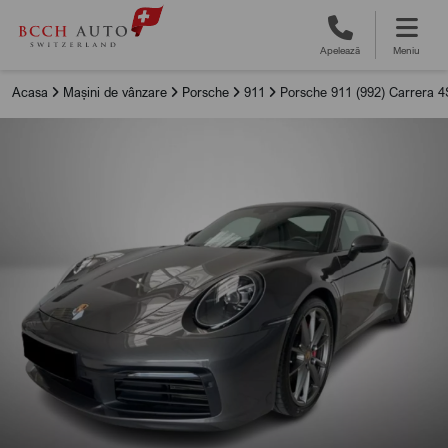
Apelează
Meniu
Acasa
Mașini de vânzare
Porsche
911
Porsche 911 (992) Carrera 4