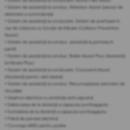
• Sistem de asistență la conducere: Active Park Assist
• Sistem de asistență la condus: Attention Assist (senzor de
detectare a somnolenței)
• Sistem de asistență la conducere: Sistem de avertizare în
caz de coliziune cu funcție de frânare (Collision Prevention
Assist)
• Sistem de asistență la condus: asistență la pornirea în
pantă
• Sistem de asistență la condus: Brake Assist Plus (Asistență
la frânare Plus)
• Sistem de asistență la conducere: Crosswind Assist
(Asistență pentru vânt lateral)
• Sistem de asistență la condus: Recunoașterea semnelor de
circulație
• Geamuri electrice cu protecție anti-capcană
• Deblocarea de la distanță a capacului portbagajului
• Închiderea de la distanță a capacului portbagajului
• Frână de parcare electrică
• Covorașe AMG pentru podea