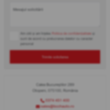
Mesajul solicitării
Am citit și am înțeles
Politica de confidențialitate
și
sunt de acord cu prelucrarea datelor cu caracter
personal
Trimite solicitarea
Calea Bucureștilor 289
Otopeni, 075100, România
0374 451 400
sales@bcchauto.ro