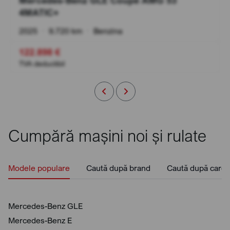
Mercedes-Benz GLE Coupé AMG 53
4MATIC+
2025
•
9.720 km
•
Benzina
122.898 €
TVA deductibil
Cumpără mașini noi și rulate
Modele populare
Caută după brand
Caută după caros
Mercedes-Benz GLE
Mercedes-Benz E