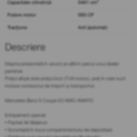
3
Capacitate cilindrică
5461 cm
Putere motor
585 CP
Tracțiune
4x4 (automat)
Descriere
Mașina prezentată în anunț se află în parcul unui dealer
partener.
Prețul afișat este prețul brut (TVA inclus), preț în care sunt
incluse comisionul de import și transportul.
Mercedes-Benz S Coupe 63 AMG 4MATIC
Echipament special:
• Pachet Air Balance
• Scrumieră în locul compartimentului de depozitare