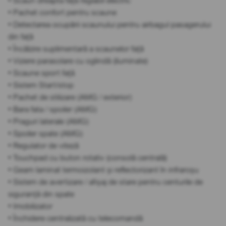
• Scaun dreapta față reglabil electric
• Pachet confort pentru scaune
• Detectarea ocupării scaunului pentru airbagul pasagerului
din față
• Încălzire suplimentară a scaunelor față
• Viziere parasolare cu oglindă (iluminate)
• Scaune sport față
• Sistem Start/stop
• Pachet de stilizare (AMG / exterior)
• Bara fata / spoiler (AMG)
• Praguri laterale (AMG)
• Spoiler spate (AMG)
• Regulator de viteză
• Touchpad cu buton rotativ (consolă centrală)
• Geam laminat termoizolant și reflectorizant în infraroșu
• Sistem de avertizare / afișaj de stare pentru centurile de
siguranță din spate
• Imobilizator
• Închidere centralizată cu telecomandă