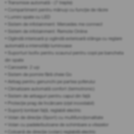
• Transmisie automată - (7 trepte)
• Compartiment pentru mănuși cu funcție de răcire
• Lumini spate cu LED
• Sistem de infotainment: Mercedes me connect
• Sistem de infotainment: Remote Online
• Oglindă interioară și oglindă exterioară stânga cu reglare
automată a intensității luminoase
• Suporturi Isofix pentru scaunul pentru copii pe bancheta
din spate
• Caroserie: 2 uși
• Sistem de pornire fără cheie Go
• Airbag pentru genunchi pe partea șoferului
• Climatizare automată confort (termotronic)
• Sistem de airbaguri pentru capul din față
• Protecție prag de încărcare (oțel inoxidabil)
• Suporți lombari față, reglabili electric
• Volan de direcție (Sport) cu multifuncționalitate
• Volan cu padele/butoane de schimbare a vitezelor
• Coloană de direcție (volan) reglabilă electric