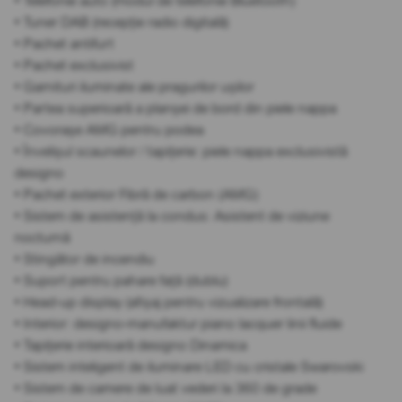
• Telefonie auto (modul de telefonie Bluetooth)
• Tuner DAB (recepție radio digitală)
• Pachet antifurt
• Pachet exclusivist
• Garnituri iluminate ale pragurilor ușilor
• Partea superioară a planșei de bord din piele nappa
• Covorașe AMG pentru podea
• Învelișul scaunelor / tapițerie: piele nappa exclusivistă
designo
• Pachet exterior Fibră de carbon (AMG)
• Sistem de asistență la condus: Asistent de viziune
nocturnă
• Stingător de incendiu
• Suport pentru pahare față (dublu)
• Head-up display (afișaj pentru vizualizare frontală)
• Interior: designo-manufaktur piano lacquer linii fluide
• Tapițerie interioară designo Dinamica
• Sistem inteligent de iluminare LED cu cristale Swarovski
• Sistem de camere de luat vederi la 360 de grade