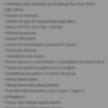
• Interfață media (interfață universală pentru iPod / AUX /
USB / MP3)
• Pachet de memorie
• Sistem de apel de urgență Mercedes-Benz
• Motor V8 KAT de 5,5 litri - 430 kW
• Pachet de parcare
• Sistem PRE-SAFE
• Sistem de monitorizare a presiunii în pneuri
• Computer de bord
• Cameră de mers înapoi
• Emisii reduse în conformitate cu standardul de emisii Euro 6
• Sistem de spălare a parbrizului cu încălzire
• Ștergătoare de parbriz cu senzor de ploaie
• Airbag lateral spate
• Airbag lateral față (airbag lateral)
• Închidere electrică pentru uși și hayon / capacul
portbagajului
• Scaun față stânga reglabil electric