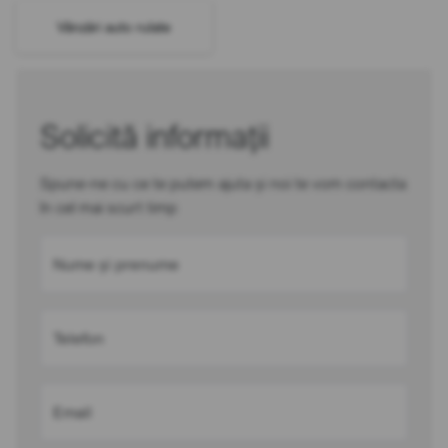
Vânzări auto rulate
Solicită informații
Spune-ne cu ce te putem ajuta și noi te vom contacta
în cel mai scurt timp
Nume și prenume
Telefon
Email