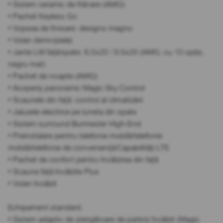
• Sistem ceramic de frânare (AMG)
• Pachet Keyless Go
• Vopsea de finisare: designo magno
• Volan (lemn/piele)
• Jante LM față/spate: 8,5x20 / 9,5x20 (AMG, cu 10 spițe,
negru mat)
• Pachet de noapte (AMG)
• Acoperiș panoramic Magic Sky Control
• Scaunele din față: control al climatizării
• Jaluzele electrice pe luneta din spate
• Sistem surround Burmester High-End
• Preinstalare pentru telefonie mobilă/telefonie
mobilă/telefonie de conveniență/Capabilități LTE
• Pachet de confort pentru încălzirea din față
• Scaune față încălzite Plus
• Volan încălzit
Echipament standard:
• Sistem adaptiv de ștergătoare de parbriz încălzit (Magic