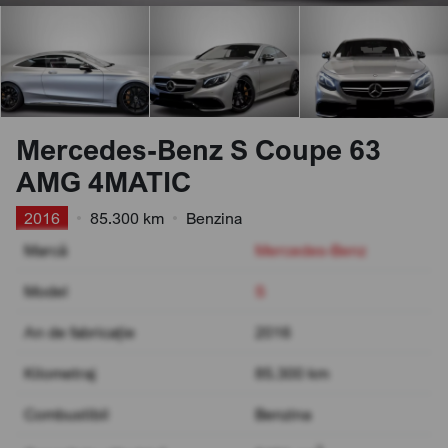
Mercedes-Benz S Coupe 63
AMG 4MATIC
2016
•
85.300 km
•
Benzina
Marcă
Mercedes-Benz
Model
S
An de fabricație
2016
Kilometraj
85.300 km
Combustibil
Benzina