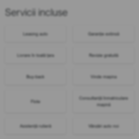
Servicii incluse
Leasing auto
Garanție extinsă
Livrare în toată țara
Revizie gratuită
Buy-back
Vinde mașina
Consultanță înmatriculare
Flote
mașină
Asistență rutieră
Vânzări auto noi