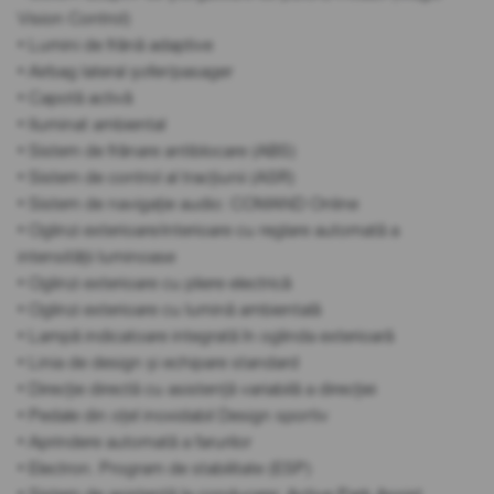
Vision Control)
• Lumini de frână adaptive
• Airbag lateral șofer/pasager
• Capotă activă
• Iluminat ambiental
• Sistem de frânare antiblocare (ABS)
• Sistem de control al tracțiunii (ASR)
• Sistem de navigație audio: COMAND Online
• Oglinzi exterioare/interioare cu reglare automată a
intensității luminoase
• Oglinzi exterioare cu pliere electrică
• Oglinzi exterioare cu lumină ambientală
• Lampă indicatoare integrată în oglinda exterioară
• Linia de design și echipare standard
• Direcție directă cu asistență variabilă a direcției
• Pedale din oțel inoxidabil Design sportiv
• Aprindere automată a farurilor
• Electron. Program de stabilitate (ESP)