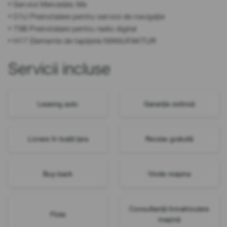
• Servicii Mercedes Me
• 01U Preinstalare pentru servicii de navigație
• 79B Preinstalare pentru radio digital
• H17 Elemente de tapițerie MANUFAKTUR
Servicii incluse
Leasing auto
Garanție extinsă
Livrare în toată țara
Revizie gratuită
Buy-back
Vinde mașina
Consultanță înmatriculare
Flote
mașină