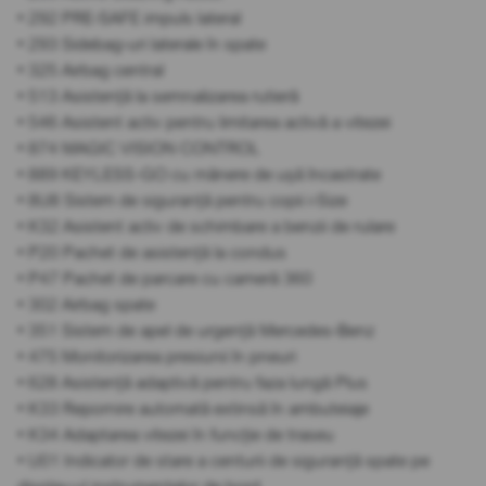
• 292 PRE-SAFE impuls lateral
• 293 Sidebag-uri laterale în spate
• 325 Airbag central
• 513 Asistență la semnalizarea rutieră
• 546 Asistent activ pentru limitarea activă a vitezei
• 874 MAGIC VISION CONTROL
• 889 KEYLESS-GO cu mânere de ușă încastrate
• 8U8 Sistem de siguranță pentru copii i-Size
• K32 Asistent activ de schimbare a benzii de rulare
• P20 Pachet de asistență la condus
• P47 Pachet de parcare cu cameră 360
• 302 Airbag spate
• 351 Sistem de apel de urgență Mercedes-Benz
• 475 Monitorizarea presiunii în pneuri
• 628 Asistență adaptivă pentru faza lungă Plus
• K33 Repornire automată extinsă în ambuteiaje
• K34 Adaptarea vitezei în funcție de traseu
• U01 Indicator de stare a centurii de siguranță spate pe