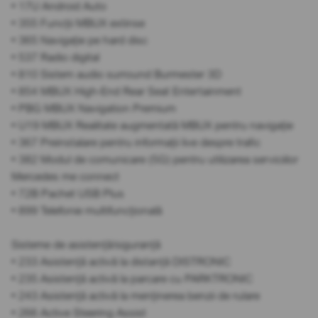
• 17U Android Auto
• 355 Funcții MBUX extinse
• 365 Navigație pe hard disc
• 537 Radio digital
• 810 Sistem audio surround Burmester 3D
• 854 MBUX High-End Rear Seat Entertainment
• PBG MBUX Navigation Premium
• U19 MBUX Realitate augmentată MBUX pentru navigație
• 367 Preinstalare pentru informații live despre trafic
• 382 Modul de comunicare (5G) pentru utilizarea serviciilor
Mercedes me connect
• 72B Pachet USB Plus
• 899 Telefonie multifuncțională
Sisteme de asistență/siguranță
• 233 Asistență activă la distanță DISTRONIC
• 235 Asistență activă la parcare cu PARKTRONIC
• 243 Asistență activă la menținerea benzii de rulare
• 266 Active Steering Assist