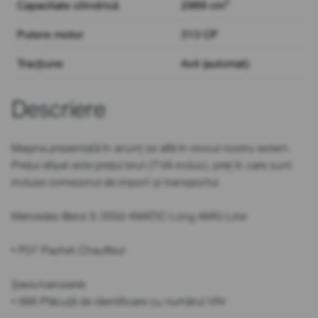
3
Capacitate cilindrică
2989 cm
Putere motor
313 CP
Tracțiune
4x4 (automat)
Descriere
Mașina prezentată în anunț se află în stocul nostru extern.
Prețul afișat este prețul brut (TVA inclus), preț în care sunt
incluse comisionul de import și transportul.
Mercedes-Benz S 350d 4MATIC Long AMG Line
• P07 Pachet Chauffeur
Șasiu/caroserie
• 986 Plăcuță de identificare cu numărul VIN