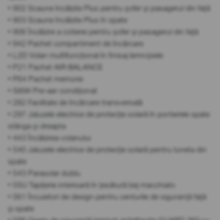
• 902 Scaune încălzite Plus pentru șofer și pasagerul din față
• 903 Scaune încălzite Plus în spate
• 906 Încălzire a cotierei pentru șofer și pasagerul din față
• 942 Pachet compartiment de încărcare
• L2D Volan multifuncțional în finisaj lemn/piele
• P21 Pachet AIR-BALANCE
• P64 Pachet memorie
• S89# Pre-aer condiționat
• 282 Facilitate de încărcare transversală
• 297 Jaluzele electrice de protecție solară în portierele spate
stânga și dreapta
• 443 Încălzirea volanului
• 540 Jaluzele electrice de protecție solară pentru luneta din
spate
• 543 Parasolar dublu
• 55U Tapițerie interioară în țesătură bej macchiato
• 561 Încuietori de design pentru centurile de siguranță față
și spate