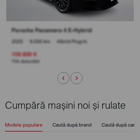
Porsche Panamera 4 E-Hybrid
2025
•
9.000 km
•
Hibrid Plug-In
159.800 €
TVA deductibil
Cumpără mașini noi și rulate
Modele populare
Caută după brand
Caută după caros