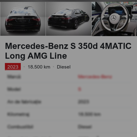
Mercedes-Benz S 350d 4MATIC
Long AMG Line
2023
•
18.500 km
•
Diesel
Marcă
Mercedes-Benz
Model
S
An de fabricație
2023
Kilometraj
18.500 km
Combustibil
Diesel