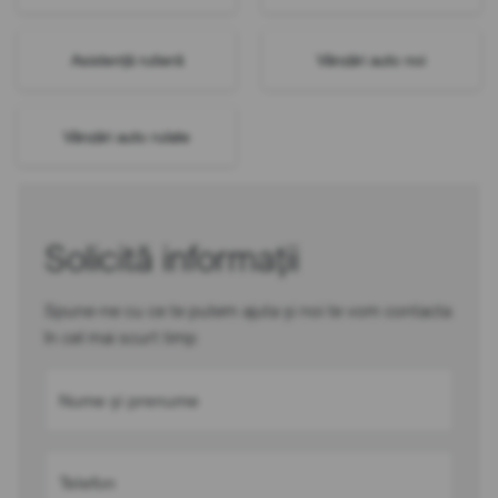
Asistență rutieră
Vânzări auto noi
Vânzări auto rulate
Solicită informații
Spune-ne cu ce te putem ajuta și noi te vom contacta
în cel mai scurt timp
Nume și prenume
Telefon