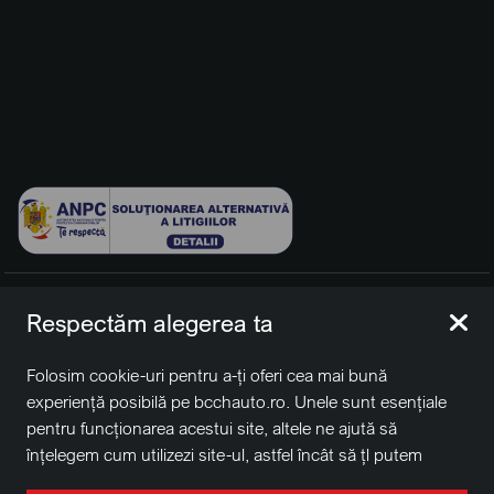
© 2026 BCCH Group Switzerland AG. Toate drepturile
Respectăm alegerea ta
rezervate.
Platfomă dezvoltată de Workleto.
Folosim cookie-uri pentru a-ți oferi cea mai bună
BCCH Auto Switzerland este o marcă a societății
BCCH
experiență posibilă pe bcchauto.ro. Unele sunt esențiale
Group Switzerland AG
pentru funcționarea acestui site, altele ne ajută să
Sediu social: David Business Center, Str. Erou Iancu Nicolae
înțelegem cum utilizezi site-ul, astfel încât să țl putem
nr. 29, Voluntari, Ilfov
îmbunătăți. De asemenea, este posibil să folosim cookie-