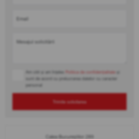
Email
Mesajul solicitării
Am citit și am înțeles
Politica de confidențialitate
și
sunt de acord cu prelucrarea datelor cu caracter
personal
Trimite solicitarea
Calea Bucureștilor 289