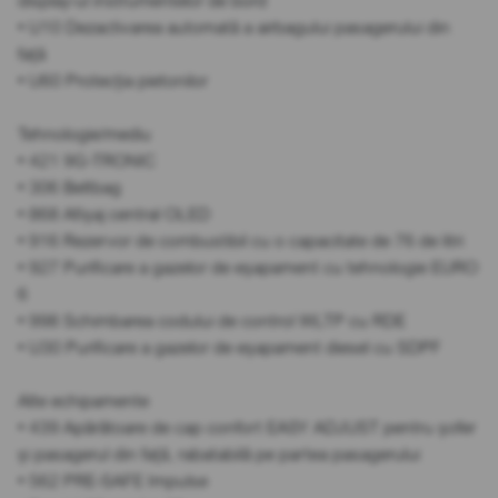
display-ul instrumentelor de bord
• U10 Dezactivarea automată a airbagului pasagerului din
față
• U60 Protecția pietonilor
Tehnologie/mediu
• 421 9G-TRONIC
• 306 Beltbag
• 868 Afișaj central OLED
• 916 Rezervor de combustibil cu o capacitate de 76 de litri
• 927 Purificare a gazelor de eșapament cu tehnologie EURO
6
• 998 Schimbarea codului de control WLTP cu RDE
• U30 Purificare a gazelor de eșapament diesel cu SDPF
Alte echipamente
• 439 Apărătoare de cap confort EASY ADJUST pentru șofer
și pasagerul din față, rabatabilă pe partea pasagerului
• 562 PRE-SAFE Impulse