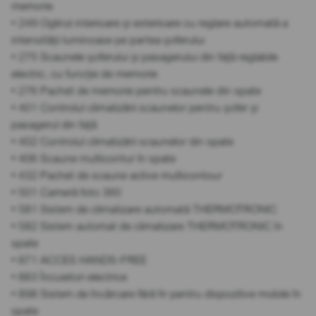
memorie
• 249 Oglinzi interioare și exterioare cu reglare automată a
intensității luminoase pe partea șoferului
• 275 Scaunele șoferului și pasagerului din față reglabile
electric, cu funcție de memorie
• 276 Pachet de memorie pentru scaunele din spate
• 401 Controlul climatizării scaunelor pentru șofer și
pasagerul din față
• 402 Controlul climatizării scaunelor din spate
• 406 Scaune multicontur în spate
• 432 Pachet de scaune active multicontour
• 501 Cameră foto 360
• 581 Sistem de climatizare automată THERMOTRONIC
• 582 Sistem automat de climatizare THERMOTRONIC în
spate
• 871 ACCES HANDS-FREE
• 883 Încuietori electrice
• 898 Sistem de încărcare fără fir pentru dispozitive mobile în
spate