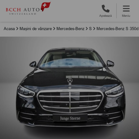
Apelează
Meniu
Acasa
Mașini de vânzare
Mercedes-Benz
S
Mercedes-Benz S 350d