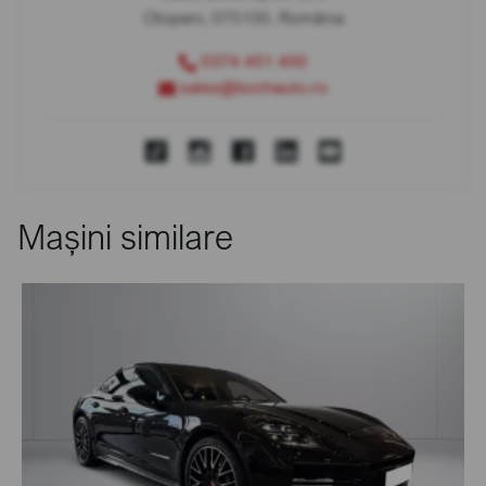
Otopeni, 075100, România
0374 451 400
sales@bcchauto.ro
Mașini similare