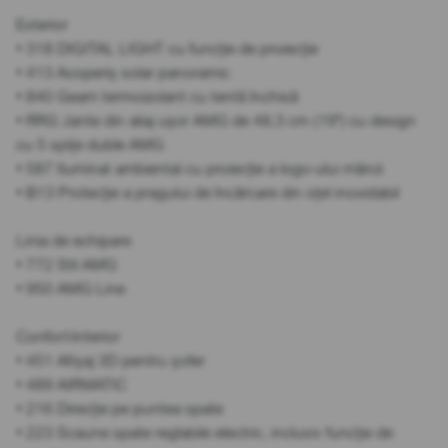
Exterior
• 318 DIGITAL LIGHT cu funcție de proiecție
• 413 Acoperiș solar panoramic
• 840 Geam termoizolant cu tentă închisă
• RRG Jante din aliaj ușor AMG de 48,3 cm (19") cu design
cu 5 spițe duble AMG
• 587 Iluminat ambiental cu proiecție a logo-ului mărcii
• B13 Protecție a pragului de încărcare din oțel inoxidabil
Linia de echipare
• 772 Stil AMG
• 950 AMG Line
Confort/interior
• 451 Afișaj 3D pentru șofer
• 489 AIRMATIC
• 216 Direcție pe puntea spate
• 223 Scaune spate reglabile electric, inclusiv funcție de