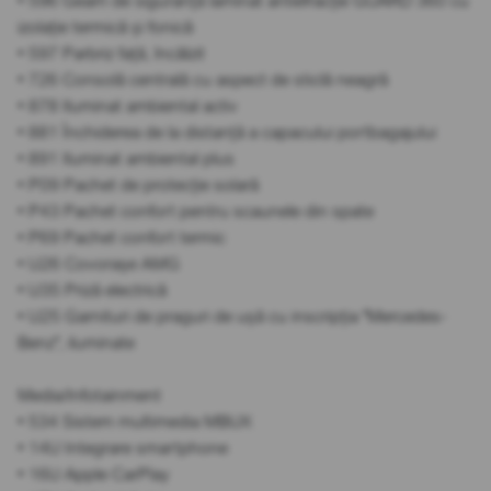
• 596 Geam de siguranță laminat antiefracție GUARD 360 cu
izolație termică și fonică
• 597 Parbriz față, încălzit
• 726 Consolă centrală cu aspect de sticlă neagră
• 878 Iluminat ambiental activ
• 881 Închiderea de la distanță a capacului portbagajului
• 891 Iluminat ambiental plus
• P09 Pachet de protecție solară
• P43 Pachet confort pentru scaunele din spate
• P69 Pachet confort termic
• U26 Covorașe AMG
• U35 Priză electrică
• U25 Garnituri de praguri de ușă cu inscripția "Mercedes-
Benz", iluminate
Media/Infotainment
• 534 Sistem multimedia MBUX
• 14U Integrare smartphone
• 16U Apple CarPlay