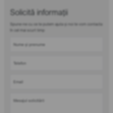
Solicită informații
Spune-ne cu ce te putem ajuta și noi te vom contacta
în cel mai scurt timp
Nume și prenume
Telefon
Email
Mesajul solicitării