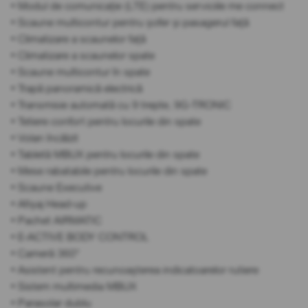
• Modul de comunicație (LTE) pentru serviciile me connect
• Scaune multicontur pentru șofer și pasagerul față
• Climatizare a scaunelor față
• Climatizare a scaunelor spate
• Scaune multicontur în spate
• Trapă panoramică electrică
• Transmisie automată cu 9 trepte, 9G-TRONIC
• Tetiere confort pentru locurile din spate
• Volan încălzit
• Tabletă MBUX pentru locurile din spate
• Mese rabatabile pentru locurile din spate
• Scaune Executive
• Afișaj Head-up
• Pachet AIRMATIC
• E-ACTIVE BODY CONTROL
• Cameră 360°
• Asistent pentru recunoașterea indicatoarelor rutiere
• Sistem multimedia MBUX
• Parasolar dublu