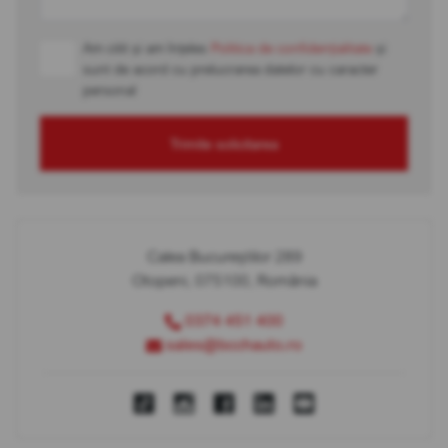
Am citit și am înțeles
Politica de confidențialitate
și
sunt de acord cu prelucrarea datelor cu caracter
personal
Trimite solicitarea
Calea Bucureștilor 289
Otopeni, 075100, România
0374 451 400
sales@bcchauto.ro