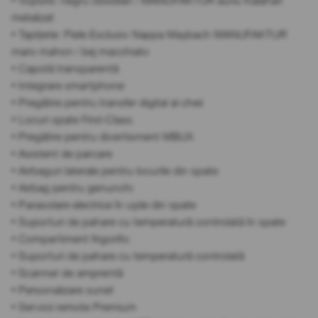
• Vopsire: negru obsidian / MANUFAKTUR auriu Kalahari
metalizat
• Tapițerie: Piele Exclusiv Nappa Maybach MANUFAKTUR
maro mahon / bej macchiato
• Capotă transparentă
• Integrare smartphone
• Pregătire pentru transfer digital al cheii
• Locuri spate First-Class
• Pregătire pentru divertisment MBUX
• Asistent de parcare
• Airbaguri laterale pentru locurile din spate
• Airbag pentru genunchi
• Parasolare electrice în ușile din spate
• Suporturi de pahare cu temperatură controlată în spate
• Compartiment frigorific
• Suporturi de pahare cu temperatură controlată
• Scanner de amprentă
• Personalizare sunet
• Servicii remote Premium