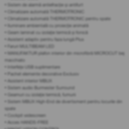
• Sistem de alarmă antiefracție și antifurt
• Climatizare automată THERMOTRONIC
• Climatizare automată THERMOTRONIC pentru spate
• Iluminare ambientală cu proiecție animată
• Geam laminat cu izolație termică și fonică
• Asistent adaptiv pentru faza lungă Plus
• Faruri MULTIBEAM LED
• MANUFAKTUR plafon interior din microfibră MICROCUT bej
macchiato
• Interfețe USB suplimentare
• Pachet elemente decorative Exclusiv
• Asistent interior MBUX
• Sistem audio Burmester Surround
• Geamuri cu izolație termică, fumurii
• Sistem MBUX High-End de divertisment pentru locurile din
spate
• Cockpit widescreen
• Acces HANDS-FREE