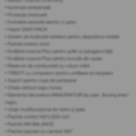
• MAGIC VISION CONTROL
• Iluminare ambientală
• Protecție interioară
• Închidere asistată electric a ușilor
• Hayon EASY-PACK
• Sistem de încărcare wireless pentru dispozitive mobile
• Pachet interior crom
• Încălzire scaune Plus pentru șofer și pasagerul față
• Încălzire scaune Plus pentru locurile din spate
• Rezervor de combustibil cu volum mărit
• TIREFIT cu compresor pentru umflarea anvelopelor
• Suport pentru cupe de șampanie
• Cheie vehicul negru lucios
• Elemente decorative MANUFAKTUR lac pian „flowing lines”
negru
• Volan multifuncțional din lemn și piele
• Pachet confort KEYLESS-GO
• Pachet AIR-BALANCE
• Pachet parcare cu cameră 360°