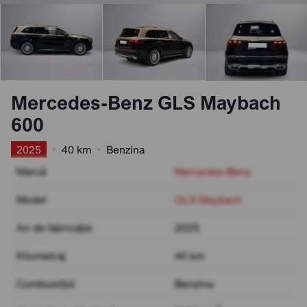
Mercedes-Benz GLS Maybach
600
2025
•
40 km
•
Benzina
Marcă
Mercedes-Benz
Model
GLS Maybach
An de fabricație
2025
Kilometraj
40 km
Combustibil
Benzina