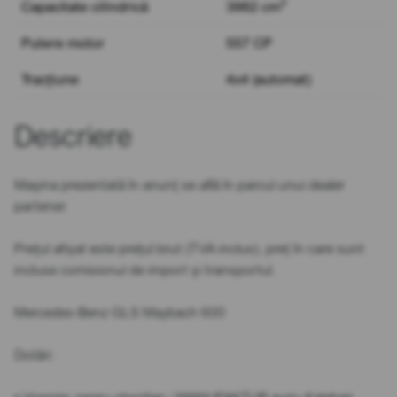
3
Capacitate cilindrică
3982 cm
Putere motor
557 CP
Tracțiune
4x4 (automat)
Descriere
Mașina prezentată în anunț se află în parcul unui dealer
partener.
Prețul afișat este prețul brut (TVA inclus), preț în care sunt
incluse comisionul de import și transportul.
Mercedes-Benz GLS Maybach 600
Dotări: