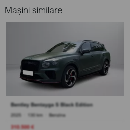
Mașini similare
Bentley Bentayga S Black Edition
2025
•
130 km
•
Benzina
310.500 €