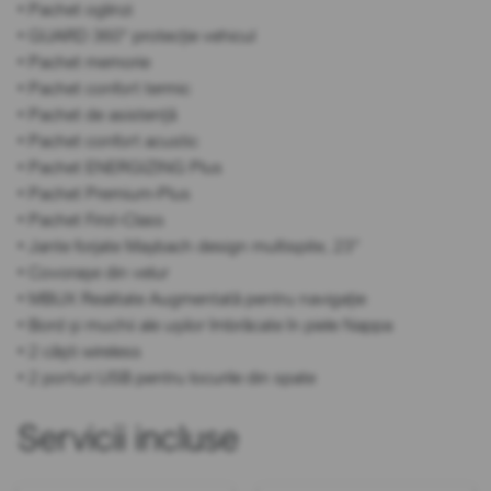
• Pachet oglinzi
• GUARD 360° protecție vehicul
• Pachet memorie
• Pachet confort termic
• Pachet de asistență
• Pachet confort acustic
• Pachet ENERGIZING Plus
• Pachet Premium-Plus
• Pachet First-Class
• Jante forjate Maybach design multispite, 23”
• Covorașe din velur
• MBUX Realitate Augmentată pentru navigație
• Bord și muchii ale ușilor îmbrăcate în piele Nappa
• 2 căști wireless
• 2 porturi USB pentru locurile din spate
Servicii incluse