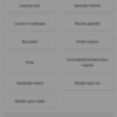
Leasing auto
Garanție extinsă
Livrare în toată țara
Revizie gratuită
Buy-back
Vinde mașina
Consultanță înmatriculare
Flote
mașină
Asistență rutieră
Vânzări auto noi
Vânzări auto rulate