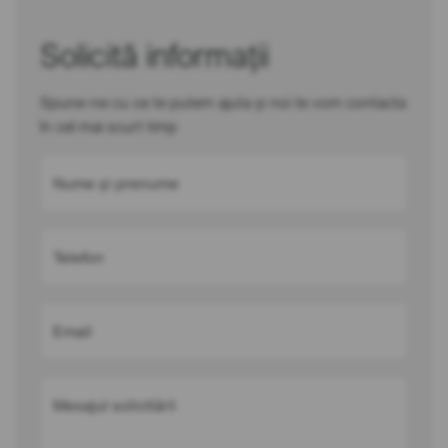
Solicită informații
Spune-ne cu ce te putem ajuta și noi te vom contacta
în cel mai scurt timp
Nume și prenume
Telefon
Email
Mesajul solicitării