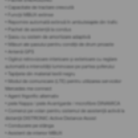
• Capacitate de tractare crescută
• Funcții MBUX extinse
• Repornire automată extinsă în ambuteiajele din trafic
• Pachet de asistență la condus
• Șasiu cu sistem de amortizare adaptivă
• Măsuri ale șasiului pentru condiții de drum proaste
• Antenă GPS
• Oglinzi retrovizoare interioare și exterioare cu reglare
automată a intensității luminoase pe partea șoferului
• Tapițerie din material textil negru
• Modul de comunicare (LTE) pentru utilizarea serviciilor
Mercedes me connect
• Agent frigorific alternativ
• piele Nappa / piele Avantgarde / microfibre DINAMICA
• Comenzi pe volan pentru sistemul de asistență activă la
distanță DISTRONIC Active Distance Assist
• Conducere pe stânga
• Asistent de interior MBUX