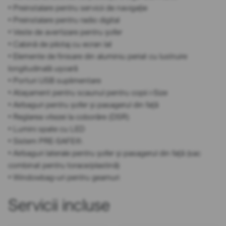
• Preinstalare pentru servicii de navigație
• Preinstalare pentru radio digital
• Veste de avertizare pentru șofer
• Cabină de pilotaj cu ecran lat
• Elemente de finisare din aluminiu periat cu lustruire
longitudinală ușoară
• Porturi USB suplimentare
• Atașament pentru scaunul pentru copii i-Size
• Airbaguri pentru șofer și pasagerul din față
• Reglarea vitezei la coborâre (DSR)
• Lumini spate cu LED
• Sistem PRE-SAFE®.
• Airbaguri laterale pentru șofer și pasagerul din față (sac
combinat pentru torace/plastină)
• Windowbag-uri pentru geamuri
Servicii incluse