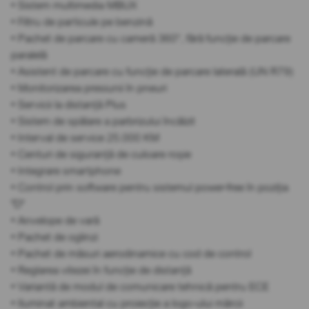
• Sistem multimedia MBUX
• Filtru de particule pe benzină
• Pachet de parcare cu cameră 360°, fără funcție de parcare
paralelă
• Asistent de parcare cu funcție de parcare laterală (UN R79)
• Monitorizarea presiunii în pneuri
• Servicii la distanță Plus
• Sistem de spălare a parbrizului încălzit
• Interval de service 25.000 KM
• Centuri de siguranță de culoare roșie
• Integrare smartphone
• Control prin software pentru sistemul power-free în poziția
"D"
• Anvelope de vară
• Pachet de oglinzi
• Pachet de măsuri aerodinamice cu cod de control
• Reglarea vitezei în funcție de distanță
• Variantă de modul de comunicare tehnică pentru ECE
• Iluminat ambiental cu proiecție a logo-ului mărcii