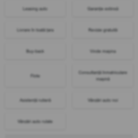
Leasing auto
Garanție extinsă
Livrare în toată țara
Revizie gratuită
Buy-back
Vinde mașina
Consultanță înmatriculare
Flote
mașină
Asistență rutieră
Vânzări auto noi
Vânzări auto rulate