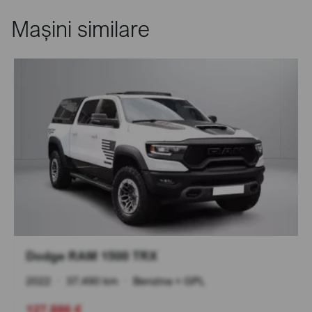
Mașini similare
Dodge RAM 1500 TRX
2022
•
37.490 km
•
Benzina + GPL
127.886 €