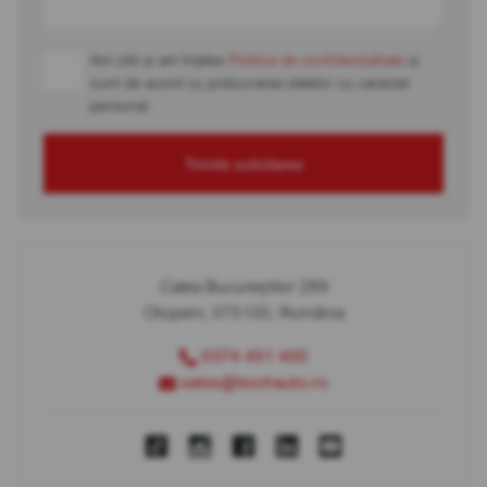
Am citit și am înțeles
Politica de confidențialitate
și
sunt de acord cu prelucrarea datelor cu caracter
personal
Trimite solicitarea
Calea Bucureștilor 289
Otopeni, 075100, România
0374 451 400
sales@bcchauto.ro