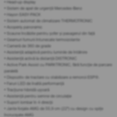
• Head-up display
• Sistem de apel de urgență Mercedes-Benz
• Hayon EASY-PACK
• Sistem automat de climatizare THERMOTRONIC
• Acoperiș panoramic
• Scaune încălzite pentru șofer și pasagerul din față
• Geamuri fumurii întunecate termoizolante
• Cameră de 360 de grade
• Asistență adaptivă pentru luminile de întâlnire
• Asistență activă la distanță DISTRONIC
• Active Park Assist cu PARKTRONIC, fără funcție de parcare
paralelă
• Dispozitiv de tractare cu stabilizare a remorcii ESP®.
• Faruri LED de înaltă performanță
• Tracțiune hibridă ușoară
• Asistență pentru semne de circulație
• Suport lombar în 4 direcții
• Jante forjate AMG de 55,9 cm (22") cu design cu spițe
încrucișate AMG