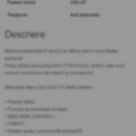
Putere motor
435 CP
Tracțiune
4x4 (automat)
Descriere
Mașina prezentată în anunț se află în parcul unui dealer
partener.
Prețul afișat este prețul brut (TVA inclus), preț în care sunt
incluse comisionul de import și transportul.
Mercedes-Benz GLE SUV 53 AMG 4Matic+
• Pachet AMG
• Funcția de avertizare la ieșire
• AMG RIDE CONTROL+
• TIREFIT
• Sistem audio surround Burmester®.