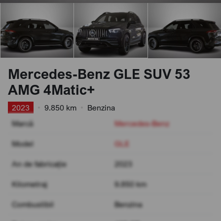
Mercedes-Benz GLE SUV 53
AMG 4Matic+
2023
•
9.850 km
•
Benzina
Marcă
Mercedes-Benz
Model
GLE
An de fabricație
2023
Kilometraj
9.850 km
Combustibil
Benzina