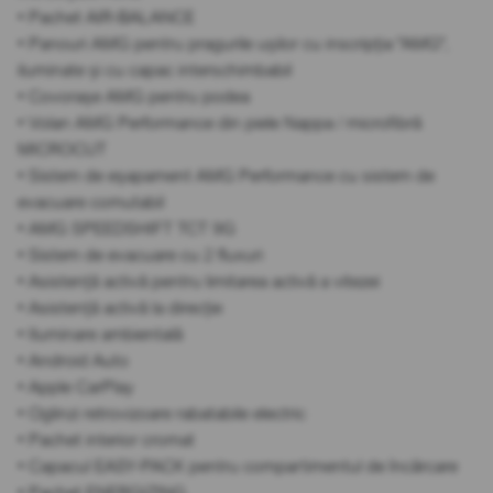
• Pachet AIR-BALANCE
• Panouri AMG pentru pragurile ușilor cu inscripția "AMG",
iluminate și cu capac interschimbabil
• Covorașe AMG pentru podea
• Volan AMG Performance din piele Nappa / microfibră
MICROCUT
• Sistem de eșapament AMG Performance cu sistem de
evacuare comutabil
• AMG SPEEDSHIFT TCT 9G
• Sistem de evacuare cu 2 fluxuri
• Asistență activă pentru limitarea activă a vitezei
• Asistență activă la direcție
• Iluminare ambientală
• Android Auto
• Apple CarPlay
• Oglinzi retrovizoare rabatabile electric
• Pachet interior cromat
• Capacul EASY-PACK pentru compartimentul de încărcare
• Pachet ENERGIZING