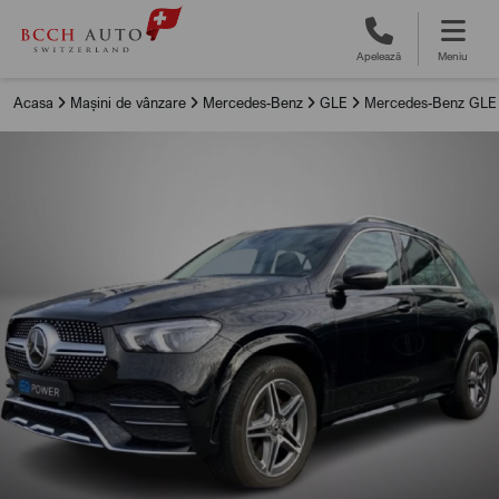
Apelează
Meniu
Acasa
Mașini de vânzare
Mercedes-Benz
GLE
Mercedes-Benz GLE 