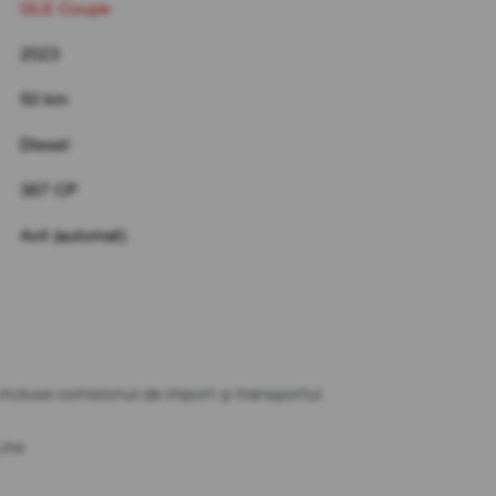
GLE Coupe
2023
50 km
Diesel
367 CP
4x4 (automat)
t incluse comisionul de import și transportul.
ine