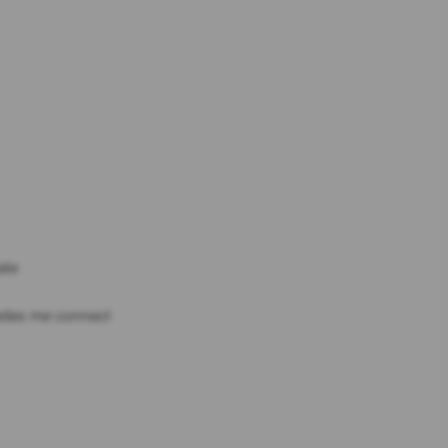
ate
rcedes me connect