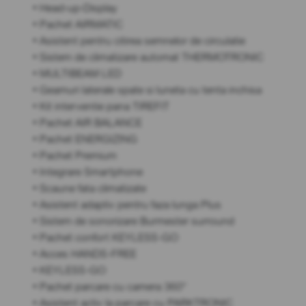
• Head-up-Display
• Pachet AIRMATIC
• Asistent pentru citirea semnelor de circulatie
• Sistem de climatizare automat THERMOTRONIC
• MULTIBEAM LED
• Geamuri laterale spate si luneta cu tenta inchisa
• Kit interventie pana TIREFIT
• Pachet AIR BALANCE
• Pachet ENERGIZING
• Pachet Premium
• Integrare Smartphone
• Scaune fata climatizate
• Asistent adaptiv pentru faza lunga Plus
• Sistem de sonorizare Burmester surround
• Pachet confort KEYLESS-GO
• Acces HANDS-FREE
• KEYLESS-GO
• Pachet parcare cu camera 360°
• Asistent activ la parcare cu PARKTRONIC