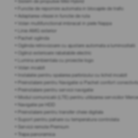
• Sistem de propulsie Mild Hybrid
• Functie de repornire automata in blocajele de trafic
• Adaptarea vitezei in functie de ruta
• Volan multifunctional imbracat in piele Nappa
• Linie AMG exterior
• Pachet oglinda
• Oglinda retrovizoare cu ajustare automata a luminozitatii
• Oglinzi exterioare rabatabile electric
• Lumina ambientala cu proiectie logo
• Volan incalzit
• Instalatie pentru spalarea parbrizului cu lichid incalzit
• Preinstalare pentru Navigatie si Pachet confort conectivit
• Preinstalare pentru servicii navigatie
• Modul comunicatii (LTE) pentru utilizarea serviciilor Me
• Navigatie pe HDD
• Preinstalare pentru transfer cheie digitala
• Suport pentru pahare cu temperatura controlata
• Servicii remote Premium
• Trapa panoramica