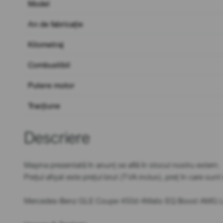
Model
An de fabricație
Kilometraj
Combustibil
Putere motor
Tracțiune
Descriere
Mașina prezentată în anunț se află în stocul nostru extern.
Prețul afișat este prețul brut (TVA inclus), preț în care sun
Mercedes-Benz GLE Coupe 450d 4Matic EQ Boost AMG L