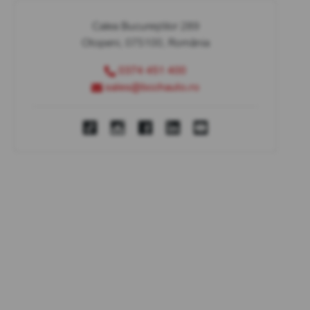
Calea Bucureștilor 289
Otopeni, 075100, România
0374 451 400
sales@bcchauto.ro