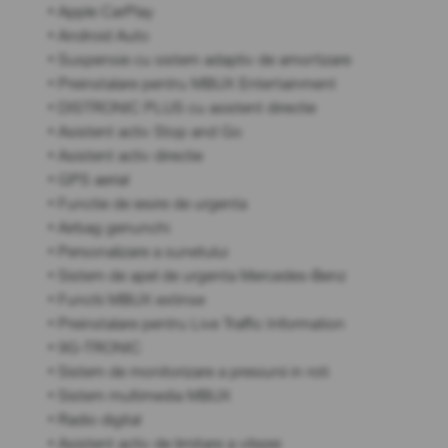
• Apple CarPlay
• Android Auto
• Suspensie cu sistem adaptiv de amortizare
• Preinstalare pentru MBUX Entertainment
• DISTRONIC PLUS cu asistent directie
• Asistent activ Stop and Go
• Asistent activ directie
• GPS aerial
• Functie de iesire de urgenta
• Airbag genunchi
• Personalizare a sunetului
• Sistem de apel de urgenta Mercedes-Benz
• Functii MBUX extinse
• Preinstalare pentru Live Traffic Information
• 9G-TRONIC
• Sistem de monitorizare a presiunii in roti
• Sistem multimedia MBUX
• Radio digital
• Asistent activ de limitare a vitezei