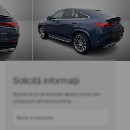
Solicită informații
Spune-ne cu ce te putem ajuta și noi te vom
contacta în cel mai scurt timp
Nume și prenume