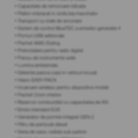
• Capacitate de remorcare ridicata
• Plafon imbracat in stofa bej macchiato
• Transport cu inele de ancorare
• Sistem de control BlueTEC a emisiilor generatie 4
• Porturi USB aditionale
• Pachet AMG Styling
• Preinstalare pentru radio digital
• Panou de instrumente wide
• Lumina ambientala
• Detectie pasiva copii in vehicul incuiat
• Haion EASY-PACK
• Incarcare wireless pentru dispozitive mobile
• Pachet Crom interior
• Rezervor combustibil cu capacitatea de 85l
• Emisii standard EU6
• Generator de pornire integrat GEN.2
• Filtru de particule diesel
• Seria de sasiu vizibila sub parbriz