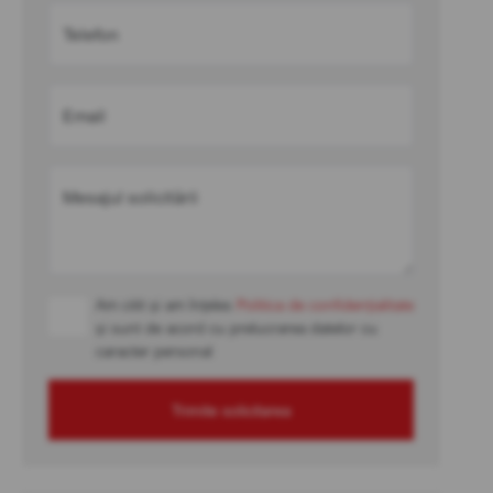
Telefon
Email
Mesajul solicitării
Am citit și am înțeles
Politica de confidențialitate
și sunt de acord cu prelucrarea datelor cu
caracter personal
Trimite solicitarea