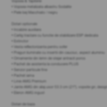
Vopsea & Tapiterie
• Vopsea metalizata albastru Sodalite
• Piele bej Macchiato / negru
Dotari optionale
• Incalzire auxiliara
• Carlig tractare cu functie de stabilizare ESP dedicata
• Extinctor
• Vesta reflectorizanta pentru sofer
• Praguri iluminate cu insertii din cauciuc, aspect aluminiu
• Ornamente din lemn de stejar antracit poros
• Pachet de asistenta la conducere PLUS
• Senzor particule fine
• Pachet iarna
• Linie AMG Premium
• Jante AMG din aliaj usor 53.3 cm (21"), vopsite gri, desig
• Eleron AMG ingust
Dotari de baza