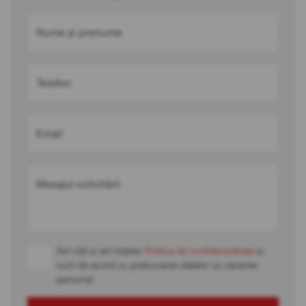
Nume și prenume
Telefon
Email
Mesajul solicitării
Am citit și am înțeles
Politica de confidențialitate
și
sunt de acord cu prelucrarea datelor cu caracter
personal