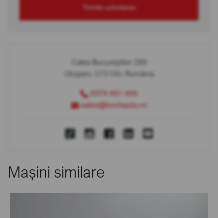
Trimite solicitarea
Calea Bucureștilor 289
Otopeni, 075100, România
0374 451 400
sales@bcchauto.ro
Mașini similare