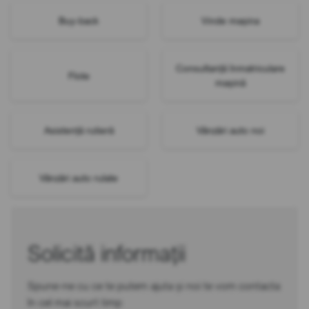
Buy-back
Vinde mașina
Consultanță înmatriculare
Flote
mașină
Asistență rutieră
Vânzări auto noi
Vânzări auto rulate
Solicită informații
Spune-ne cu ce te putem ajuta și noi te vom contacta
în cel mai scurt timp