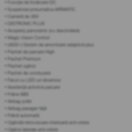
• Funcție de încărcare DC
• Suspensie pneumatica AIRMATIC
• Cameră de 360
• DISTRONIC PLUS
• Acoperiș panoramic (cu deschidere)
• Magic Vision Control
• (ADS+) Sistem de amortizare adaptivă plus
• Pachet de parcare High
• Pachet Premium
• Pachet oglinzi
• Pachet de conducere
• Faruri cu LED-uri dinamice
• Asistență activă la parcare
• Frâne ABS
• Airbag șofer
• Airbag pasager față
• Frână automată
• Oglindă retrovizoare interioară anti-orbire
• Oglinzi laterale anti-orbire