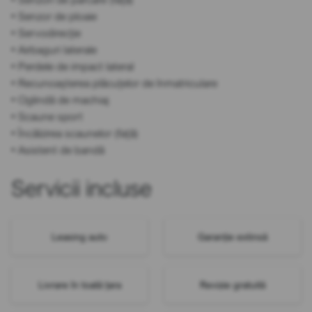
• Senzor de ploaie
• Servodirecție
• Airbaguri laterale
• Perdele de impact lateral
• Recunoașterea plăcuțelor de înmatriculare
• Oglindă de machiaj
• Scaune sport
• Încălzirea scaunelor (față)
• Asistent de bandă
Servicii incluse
Leasing auto
Garanție extinsă
Livrare în toată țara
Revizie gratuită