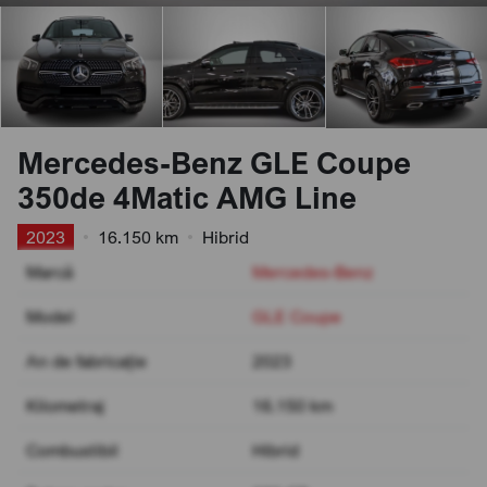
Mercedes-Benz GLE Coupe
350de 4Matic AMG Line
2023
•
16.150 km
•
Hibrid
Marcă
Mercedes-Benz
Model
GLE Coupe
An de fabricație
2023
Kilometraj
16.150 km
Combustibil
Hibrid