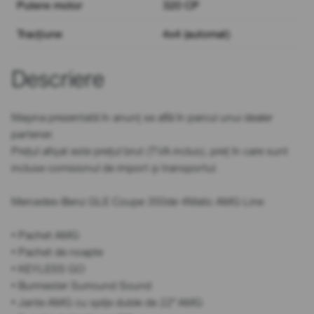
Putere motor
320 CP
Tracțiune
4x4 (automat)
Descriere
Mașina prezentată în anunț se află în parcul unui dealer
partener.
Prețul afișat este prețul brut (TVA inclus), preț în care sunt
incluse comisionul de import și transportul.
Mercedes-Benz GLE Coupe 350de 4Matic AMG Line
• Pachet AMG
• Pachet de noapte
• KEYLESS GO
• Burmester Surround Sound
• Jante AMG cu spițe duble de 22" AMG