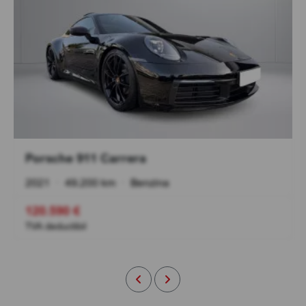
Porsche 911 Carrera
2021
•
49.200 km
•
Benzina
120.590 €
TVA deductibil