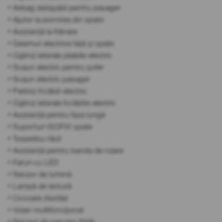
• Airbag detașabil pentru pasager
• Ajutor la pornirea din spate
• Asistență la frânare
• Geamuri electrice față și spate
• Oglinzi laterale pliabile electric
• Scaun electric pentru șofer
• Scaun electric pasager
• Parbriz încălzit electric
• Oglinzi laterale încălzite electric
• Asistență pentru faza lungă
• Suporturi ISOFIX spate
• Torpedou răcit
• Asistență pentru banda de rulare
• Faruri cu LED
• Senzor de lumină
• Lampă de lectură
• Covoare (textile)
• Volan multifuncțional
• Senzori de parcare (față)