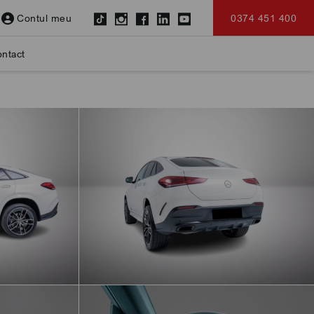
Contul meu
0374 451 400
ntact