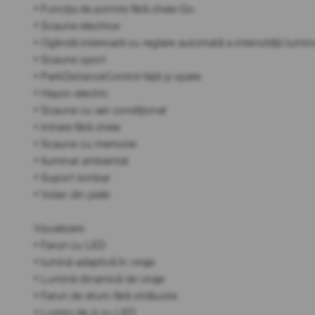
• Funcția de pornire fără cheie Go
• Scaune electrice
• Oglindă interioară cu reglare automată a intensității lumi
• Scaune sport
• ParkDistanceControl față și spate
• Hayon electric
• Scaune cu aer condiționat
• Intrare fără cheie
• Scaune cu memorie
• Iluminat ambiental
• Suport lombar
• Volan din piele
Vizualizare:
• Faruri cu LED
• lumină adaptivă în viraje
• Lumină dinamică de viraje
• Faruri de drum fără strălucire
• Lumini de zi cu LED