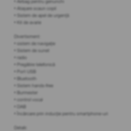
• Airbag pentru genunchi
• Atașare scaun copil
• Sistem de apel de urgență
• Kit de avarie
Divertisment:
• sistem de navigație
• Sistem de sunet
• radio
• Pregătire telefonică
• Port USB
• Bluetooth
• Sistem hands-free
• Burmester
• control vocal
• DAB
• Încărcare prin inducție pentru smartphone-uri
Detalii: