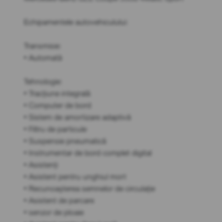
Echipamentele autovehiculului:
Transmisie:
• Automată
Tehnologie:
• Tracțiune integrală
• Computer de bord
• Sistem de amortizare adaptivă
• Filtru de particule
• Suspensie pneumatică
• Instrumentar de bord complet digital
• Asistenți
• Asistent pentru unghiul mort
• Recunoașterea semnelor de circulație
• Asistent de parcare
• senzor de ploaie