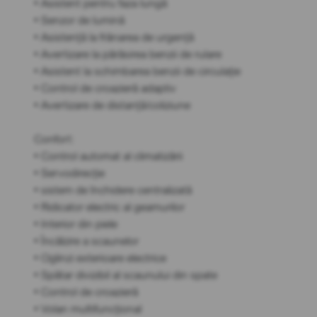
• Asistent pentru faza lungă
• Senzor de lumină
• Asistență la frânarea de urgență
• Avertizare la părăsirea benzii de rulare
• Asistent la schimbarea benzii de circulație
• Control de croazieră adaptiv
• Avertizare de distanță/coliziune
Confort:
• Control automat al climatizării
• Servodirecție
• sistem de închidere centralizată
• Ridicator electric al geamurilor
• Interior din piele
• Încălzire a scaunelor
• Oglinzi exterioare electrice
• Spătar divizibil al scaunului din spate
• Control de croazieră
• Volan multifuncțional