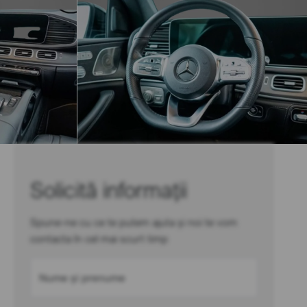
Solicită informații
Spune-ne cu ce te putem ajuta și noi te vom
contacta în cel mai scurt timp
Nume și prenume