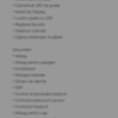
• Cameră de 360 de grade
• Head-Up Display
• Lumini spate cu LED
• Reglarea farurilor
• Geamuri colorate
• Oglinzi exterioare, încălzite
Securitate:
• Airbag
• Airbag pentru pasager
• Imobilizator
• Airbaguri laterale
• Sistem de alarmă
• ESP
• Control al alunecării tracțiunii
• Controlul presiunii în pneuri
• Controlul tracțiunii
• Airbag pentru cap