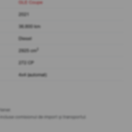
GLE Coupe
2021
36.800 km
Diesel
3
2925 cm
272 CP
4x4 (automat)
tener.
t incluse comisionul de import și transportul.