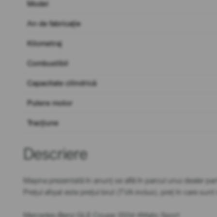
Model
An de fabricație
Kilometraj
Combustibil
Capacitate cilindrică
Putere motor
Tracțiune
Descriere
Mașina prezentată în anunț se află în parcul unui dealer par
Prețul afișat este prețul brut (TVA inclus), preț în care sun
Mercedes-Benz GLE Coupe 350d 4Matic Sport