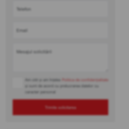
Telefon
Email
Mesajul solicitării
Am citit și am înțeles
Politica de confidențialitate
și sunt de acord cu prelucrarea datelor cu
caracter personal
Trimite solicitarea