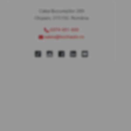
Calea Bucureștilor 289
Otopeni, 075100, România
0374 451 400
sales@bcchauto.ro