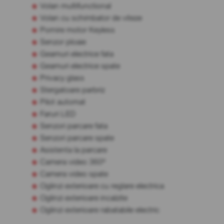
Volan multifunctional
Volan cu schimbator de viteze
Pornire motor Keyless
Senzor ploaie
Geamuri electrice fata
Geamuri electrice spate
Privacy glass
Stergatoare parbriz
Pilot automat
Faruri LED
Senzori parcare fata
Senzori parcare spate
Asistenta la parcare
Camera video 360º
Camera video spate
Oglinzi exterioare cu reglare electrica
Oglinzi exterioare incalzite
Oglinzi exterioare rabatabile electric