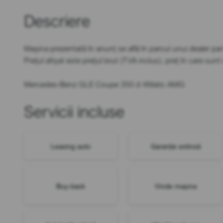
Descriere
Mașina prezentată în anunț se află în parcul unui dealer par
Prețul afișat este prețul brut (TVA inclus), preț în care sun
Mercedes-Benz GLE Coupe 350 d 4Matic AMG
Servicii incluse
Leasing auto
Garanție extinsă
Buy-back
Vinde mașina