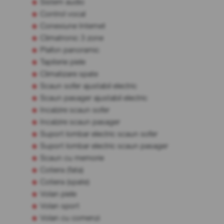
Sistem audio
Control vocal
Conexiune Internet
Climatronic 3 zone
Plafon panoramic
Tapiterie piele
Climatizare spate
Scaun sofer ajustabil electric
Scaun pasager ajustabil electric
Incalzire scaun sofer
Incalzire scaun pasager
Suport lombar electric scaun sofer
Suport lombar electric scaun pasager
Scaun cu memorie
Cotiera (fata)
Cotiera (spate)
Volan piele
Volan sport
Volan cu comenzi