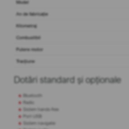
Model
An de fabricație
Kilometraj
Combustibil
Putere motor
Tracțiune
Dotări standard și opționale
Bluetooth
Radio
Sistem hands-free
Port USB
Sistem navigatie