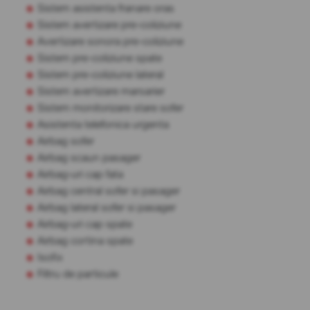
Sistem asistenta franare oras
Sistem avertizare pre-coliziune
Avertizare sonora pre-coliziune
Sistem pre-coliziune spate
Sistem pre-coliziune lateral
Sistem avertizare marsarier
Sistem monitorizare stare sofer
Asistenta telefonica urgenta
Airbag sofer
Airbag scaun pasager
Airbag-uri cap fata
Airbag central sofer si pasager
Airbag lateral sofer si pasager
Airbag-uri cap spate
Airbag cortina spate
Isofix
Filtru de particule