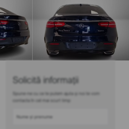
Solicită informații
Spune-ne cu ce te putem ajuta și noi te vom
contacta în cel mai scurt timp
Nume și prenume