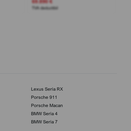
69.890 €
69.
TVA deductibil
TVA 
Lexus Seria RX
Porsche 911
Porsche Macan
BMW Seria 4
BMW Seria 7