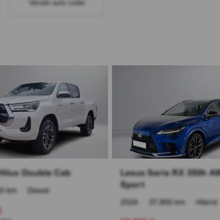
Vânzări auto rulate
Hilux Double Cab
Lexus Seria RX 350h A
Sport
0 km
•
Diesel
2024
•
37.850 km
•
Hibrid
€