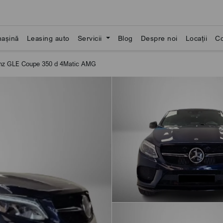
așină
Leasing auto
Servicii
Blog
Despre noi
Locații
Co
z GLE Coupe 350 d 4Matic AMG