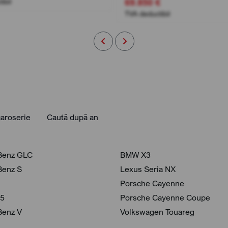
69.850 €
ibil
TVA deductibil
aroserie
Caută după an
Benz GLC
BMW X3
Benz S
Lexus Seria NX
Porsche Cayenne
 5
Porsche Cayenne Coupe
Benz V
Volkswagen Touareg