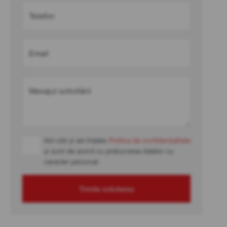
Telefon
Email
Mesajul solicitării
Am citit și am înțeles
Politica de confidențialitate
și sunt de acord cu prelucrarea datelor cu
caracter personal
Trimite solicitarea