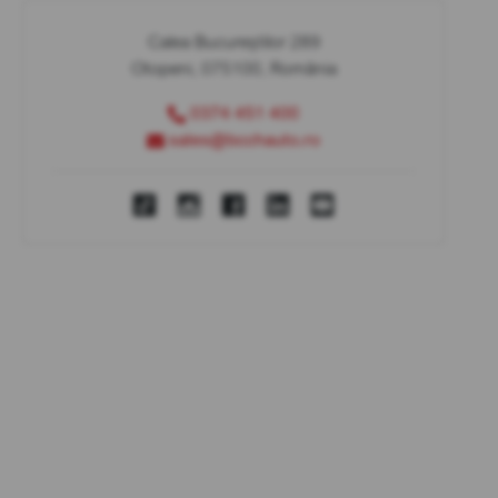
Calea Bucureștilor 289
Otopeni, 075100, România
0374 451 400
sales@bcchauto.ro