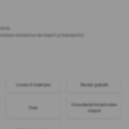
tener.
t incluse comisionul de import și transportul.
Livrare în toată țara
Revizie gratuită
Consultanță înmatriculare
Flote
mașină