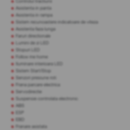
Controlul tractiunii
Asistenta in panta
Asistenta in rampa
Sistem recunoastere indicatoare de viteza
Asistenta faza lunga
Faruri directionale
Lumini de zi LED
Stopuri LED
Follow me home
Iluminare interioara LED
Sistem Start/Stop
Senzori presiune roti
Frana parcare electrica
Servodirectie
Suspensie controlata electronic
ABS
ESP
EBD
Franare asistata