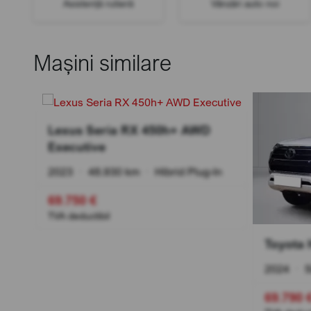
Asistență rutieră
Vânzări auto noi
Mașini similare
Lexus Seria RX 450h+ AWD
Executive
2023
•
48.930 km
•
Hibrid Plug-In
69.750 €
TVA deductibil
ort
Toyota 
2024
•
5
69.790 