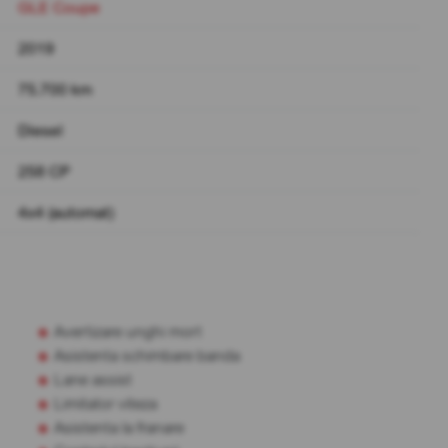
GLE Coupe
2019
75.700 km
Diesel
258 CP
4x4 (automat)
Avertizare unghi mort
Asistenta schimbare banda
Lane assist
Limitator viteza
Asistenta la franare