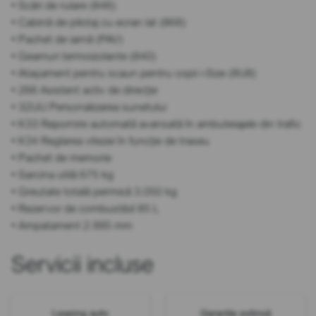
• Scări de rulare (846)
• Cabină de pilotaj cu ecran lat (868)
• Pachet de iarnă (PAV)
• Geamuri termoizolante (840)
• Atașament pentru scaun pentru copii i-Size (8U8)
• 266 Asistent activ de direcție
• 32UU Personalizarea sunetului
• K33 Repornire automată avansată în ambuteiajele din trafic
• K34 Reglarea vitezei în funcție de traseu
• Pachet de memorie
• Sarcina utilă 675 kg
• Greutate totală permisă 3.050 kg
• Rezervor de combustibil 85 L
• Ampatament 2.995 mm
Servicii incluse
Leasing auto
Garanție extinsă