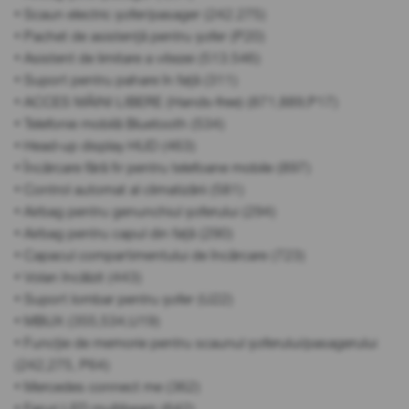
• Scaun electric șofer/pasager (242.275)
• Pachet de asistență pentru șofer (P20)
• Asistent de limitare a vitezei (513.546)
• Suport pentru pahare în față (311)
• ACCES MÂINI LIBERE (Hands-free) (871,889,P17)
• Telefonie mobilă Bluetooth (534)
• Head-up display HUD (463)
• Încărcare fără fir pentru telefoane mobile (897)
• Control automat al climatizării (581)
• Airbag pentru genunchiul șoferului (294)
• Airbag pentru capul din față (290)
• Capacul compartimentului de încărcare (723)
• Volan încălzit (443)
• Suport lombar pentru șofer (U22)
• MBUX (355,534,U19)
• Funcție de memorie pentru scaunul șoferului/pasagerului
(242,275, P64)
• Mercedes connect me (362)
• Faruri LED multibeam (642)