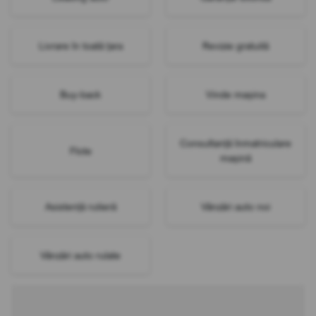
Livrare în toată țara
Revizie gratuită
Buy-back
Vinde mașina
Consultanță înmatriculare
Flote
mașină
Asistență rutieră
Vânzări auto noi
Vânzări auto rulate