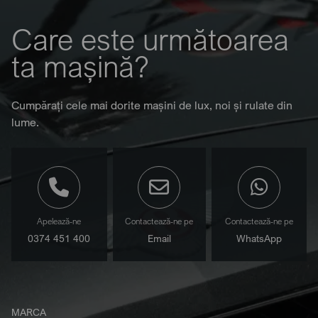
Care este următoarea
ta mașină?
Cumpărați cele mai dorite mașini de lux, noi și rulate din
lume.
Apelează-ne
Contactează-ne pe
Contactează-ne pe
0374 451 400
Email
WhatsApp
MARCA