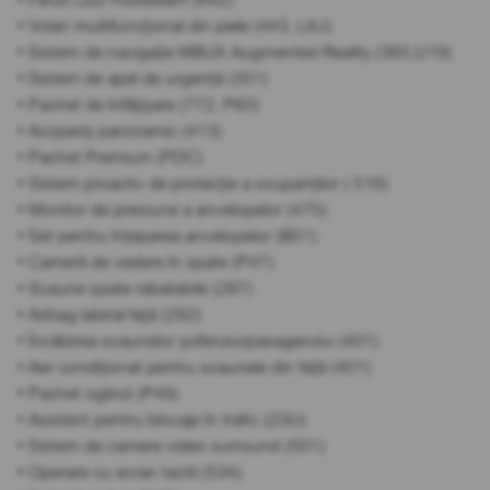
• Volan multifuncțional din piele (443, L6J)
• Sistem de navigație MBUX Augmented Reality (365,U19)
• Sistem de apel de urgență (351)
• Pachet de înfățișare (772, P60)
• Acoperiș panoramic (413)
• Pachet Premium (PDC)
• Sistem proactiv de protecție a ocupanților ( 516)
• Monitor de presiune a anvelopelor (475)
• Set pentru înțeparea anvelopelor (B51)
• Cameră de vedere în spate (P47)
• Scaune spate rabatabile (287)
• Airbag lateral față (292)
• Încălzirea scaunelor șoferului/pasagerului (401)
• Aer condiționat pentru scaunele din față (401)
• Pachet oglinzi (P49)
• Asistent pentru blocaje în trafic (23U)
• Sistem de camere video surround (501)
• Operare cu ecran tactil (534)