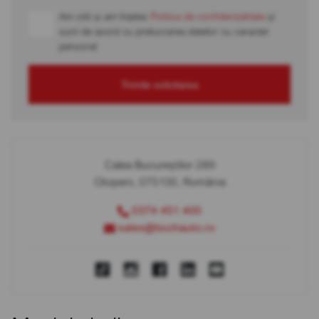
Am citit și am înțeles
Politica de confidențialitate
și
sunt de acord cu prelucrarea datelor cu caracter
personal
Trimite solicitarea
Calea Bucureștilor 289
Otopeni, 075100, România
0374 451 400
sales@bcchauto.ro