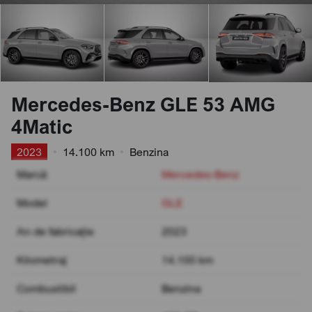
Mercedes-Benz GLE 53 AMG
4Matic
2023
•
14.100 km
•
Benzina
Marcă
Mercedes-Benz
Model
GLE
An de fabricație
2023
Kilometraj
14.100 km
Combustibil
Benzina