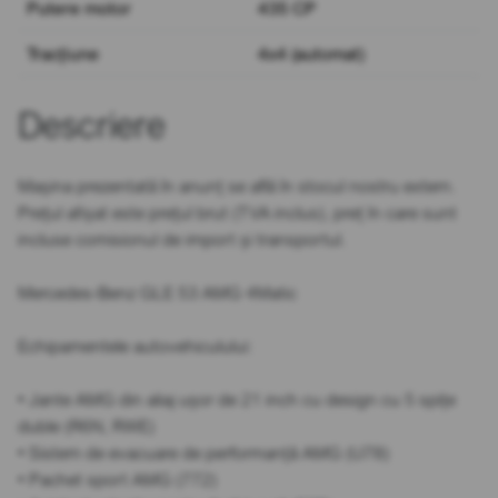
Putere motor
435 CP
Tracțiune
4x4 (automat)
Descriere
Mașina prezentată în anunț se află în stocul nostru extern.
Prețul afișat este prețul brut (TVA inclus), preț în care sunt
incluse comisionul de import și transportul.
Mercedes-Benz GLE 53 AMG 4Matic
Echipamentele autovehiculului:
• Jante AMG din aliaj ușor de 21 inch cu design cu 5 spițe
duble (R6N, RWE)
• Sistem de evacuare de performanță AMG (U78)
• Pachet sport AMG (772)