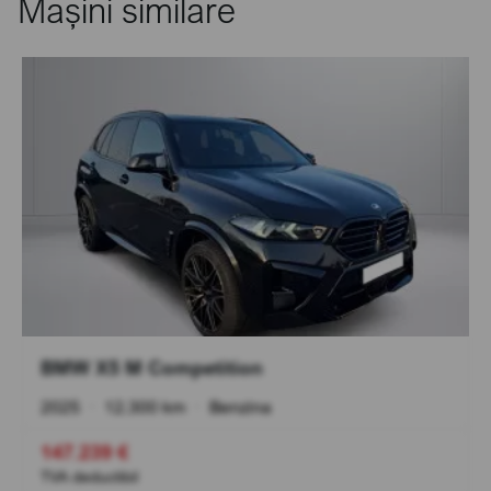
Mașini similare
BMW X5 M Competition
2025
•
12.300 km
•
Benzina
147.239 €
TVA deductibil