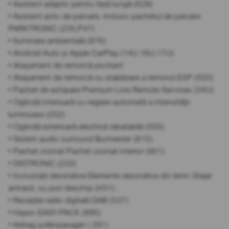
• Asistent adaptiv pentru fază lungă (628)
• Asistent activ de parcare, inclusiv pachetul de parcare
PARKTRONIC (235,P47)
• Iluminare ambientală (876)
• Android Auto și Apple CarPlay (14U,16U,17U)
• Atașament de remorcă pivotant
• Atașament de remorcă cu stabilizare a remorcii ESP (550)
• Pachet de echipare Premium Line Remote Services (34U)
• Oglindă interioară cu reglare automată a intensității
luminoase (252)
• Oglindă exterioară electrică rabatabilă (500)
• Sistem audio surround Burmester (810)
• Pachet cromat Pachet cromat interior (901)
• DISTRONIC (233)
• Incrustații decorative Elemente decorative din lemn Stejar
antracit, cu pori deschiși (H31)
• Recepție radio digitală DAB (537)
• Hayon EASY-PACK (890)
• Airbag șofer/pasager ( 291)