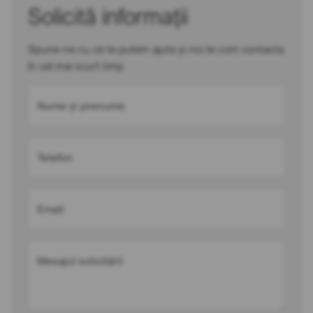
Solicită informații
Spune-ne cu ce te putem ajuta și noi te vom contacta
în cel mai scurt timp
Nume și prenume
Telefon
Email
Mesajul solicitării