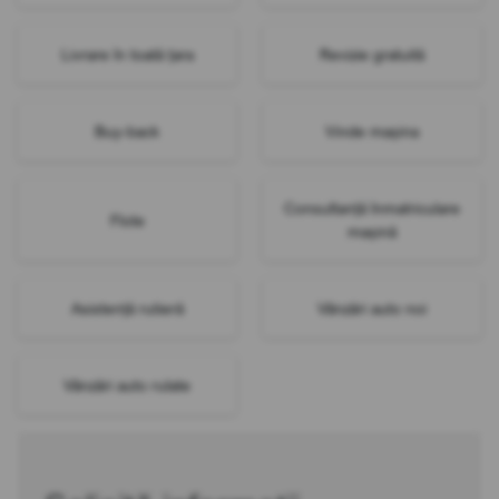
Livrare în toată țara
Revizie gratuită
Buy-back
Vinde mașina
Consultanță înmatriculare
Flote
mașină
Asistență rutieră
Vânzări auto noi
Vânzări auto rulate