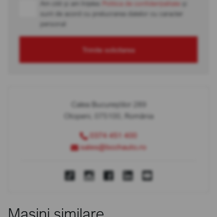
Am citit și am înțeles
Politica de confidențialitate
și
sunt de acord cu prelucrarea datelor cu caracter
personal
Trimite solicitarea
Calea Bucureștilor 289
Otopeni, 075100, România
0374 451 400
sales@bcchauto.ro
Mașini similare