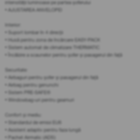
intensității luminoase pe partea șoferului
• AJUSTAREA ANVELOPEI
Interior:
• Suport lombar în 4 direcții
• Husă pentru zona de încărcare EASY-PACK
• Sistem automat de climatizare THERMATIC
• Încălzire a scaunelor pentru șofer și pasagerul din față
Securitate:
• Airbaguri pentru șofer și pasagerul din față
• Airbag pentru genunchi
• Sistem PRE-SAFE®
• Windowbag-uri pentru geamuri
Confort și mediu:
• Standardul de emisii EU6
• Asistent adaptiv pentru faza lungă
• Pachet Airmatic (ADS)