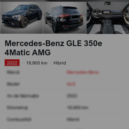
Mercedes-Benz GLE 350e
4Matic AMG
2022
•
18.900 km
•
Hibrid
Marcă
Mercedes-Benz
Model
GLE
An de fabricație
2022
Kilometraj
18.900 km
Combustibil
Hibrid