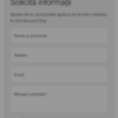
Solicită informații
Spune-ne cu ce te putem ajuta și noi te vom contacta
în cel mai scurt timp
Nume și prenume
Telefon
Email
Mesajul solicitării