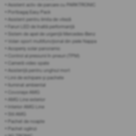
• Asistent activ de parcare cu PARKTRONIC
• Portbagaj Easy Pack
• Asistent pentru limita de viteză
• Faruri LED de înaltă performanță
• Sistem de apel de urgență Mercedes-Benz
• Volan sport multifuncțional din piele Nappa
• Acoperiș solar panoramic
• Control al presiunii în pneuri (TPM)
• Cameră video spate
• Asistență pentru unghiul mort
• Linii de echipare și pachete
• Iluminat ambiental
• Covorașe AMG
• AMG Line exterior
• Interior AMG Line
• Stil AMG
• Pachet de noapte
• Pachet oglinzi
• 9G TRONIC