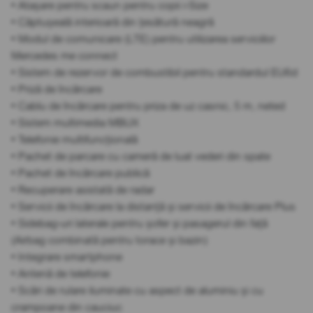
• Atașare pentru scaun pentru copii i-Size
• Căptușeală interioară din țesătură neagră
• Modul de comunicare (LTE) pentru utilizarea serviciilor
Mercedes me connect
• Sistem de rezervor de combustibil pentru standardul EU6d
• Priză de încărcare
• Cablu de încărcare pentru priza de uz casnic, 5 m, neted
• Sistem multimedia MBUX
• Telefonie multifuncțională
• Pachet de parcare cu cameră de luat vederi din spate
• Pachet de încărcare publică
• Recuperare asistată de radar
• Servicii de încărcare la distanță și servicii de încărcare Plus
• Sidebag-uri laterale pentru șofer și pasagerul din față
(Airbag combinată pentru torace și bazin)
• Integrare smartphone
• Antenă de telefonie
• Scări de rulare iluminate cu aspect de aluminiu și cu
crampoane din cauciuc