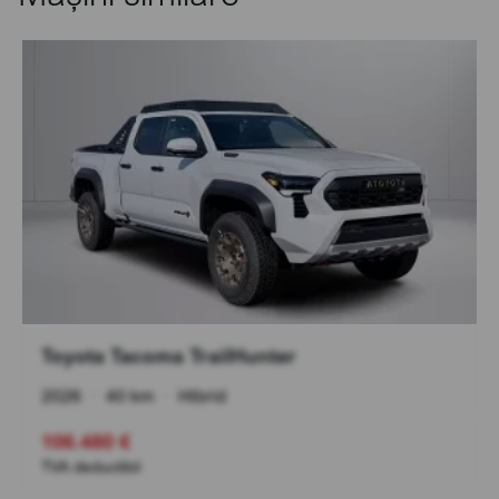
Toyota Tacoma TrailHunter
2026
•
40 km
•
Hibrid
106.480 €
TVA deductibil