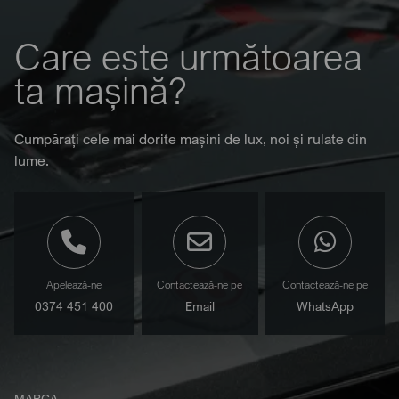
Care este următoarea
ta mașină?
Cumpărați cele mai dorite mașini de lux, noi și rulate din
lume.
Apelează-ne
Contactează-ne pe
Contactează-ne pe
0374 451 400
Email
WhatsApp
MARCA