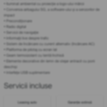
• Iluminat ambiental cu proiecție a logo-ului mărcii
• Conversia airbagului SG, a software-ului și a senzorilor de
impact
• Precondiționare
• Radio digital
• Servicii de navigație
• Informații live despre trafic
• Sistem de încărcare cu curent alternativ (încărcare AC)
• Platforma de pilotaj cu ecran lat
• Geam termoizolant cu tentă închisă
• Elemente decorative din lemn de stejar antracit cu porii
deschiși
• Interfețe USB suplimentare
Servicii incluse
Leasing auto
Garanție extinsă