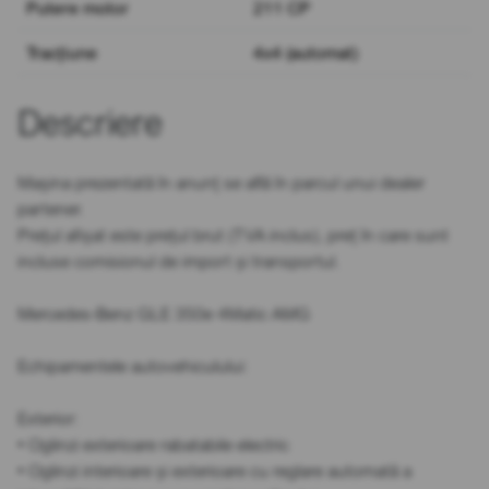
Putere motor
211 CP
Tracțiune
4x4 (automat)
Descriere
Mașina prezentată în anunț se află în parcul unui dealer
partener.
Prețul afișat este prețul brut (TVA inclus), preț în care sunt
incluse comisionul de import și transportul.
Mercedes-Benz GLE 350e 4Matic AMG
Echipamentele autovehiculului:
Exterior:
• Oglinzi exterioare rabatabile electric
• Oglinzi interioare și exterioare cu reglare automată a