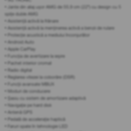
• Jante din aliaj ușor AMG de 55,9 cm (22") cu design cu 5
spițe duble AMG
• Asistență activă la frânare
• Asistență activă la menținerea activă a benzii de rulare
• Protecție acustică a mediului înconjurător
• Android Auto
• Apple CarPlay
• Funcția de avertizare la ieșire
• Pachet interior cromat
• Radio digital
• Reglarea vitezei la coborâre (DSR)
• Funcții avansate MBUX
• Moduri de conducere
• Șasiu cu sistem de amortizare adaptivă
• Navigație pe hard disk
• Antenă GPS
• Pedală de accelerație haptică
• Faruri spate în tehnologie LED